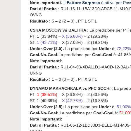
Note Importanti:
Il
Fattore Sorpresa
è attivo per Poss
Dati di Partita :
RU1-16-11-1BA13D0-ADCE-11-M10-
OVNG
Risultato :
5 – 2 (2 – 0) , PT 1 ST 1
CSKA MOSCOW vs BALTIKA
: La predizione per PT 
PT: 1 (33.84%) –
X (36.88%)
– 2 (29.28%)
ST:
1 (43.71%)
– X (37.08%) – 2 (19.21%)
Under-Over (2.5):
La predizione per
Under
è:
72.22
Goal-No-Goal:
La predizione per
Goal-Goal
è: 41.86
Note Importanti:
Dati di Partita :
RU1-04-03-XDA11D1-AACD-12-BAL-
UNNG
Risultato :
1 – 0 (0 – 0) , PT X ST 1
DYNAMO MAKHACHKALA vs PFC SOCHI
: La predi
PT:
1 (39.51%)
– X (26.93%) – 2 (33.56%)
ST: 1 (40.39%) –
X (42.76%)
– 2 (16.85%)
Under-Over (2.5):
La predizione per
Under
è:
51.00
Goal-No-Goal:
La predizione per
Goal-Goal
è:
51.0
Note Importanti:
Dati di Partita :
RU1-05-12-1BD33D3-BEEE-M1-M05-