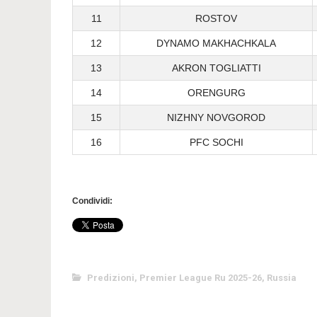
11
ROSTOV
12
DYNAMO MAKHACHKALA
13
AKRON TOGLIATTI
14
ORENGURG
15
NIZHNY NOVGOROD
16
PFC SOCHI
Condividi:
Predizioni
,
Premier League Ru 2025-26
,
Russia