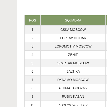
POS
SQUADRA
1
CSKA MOSCOW
2
FC KRASNODAR
3
LOKOMOTIV MOSCOW
4
ZENIT
5
SPARTAK MOSCOW
6
BALTIKA
7
DYNAMO MOSCOW
8
AKHMAT GROZNY
9
RUBIN KAZAN
10
KRYLYA SOVETOV