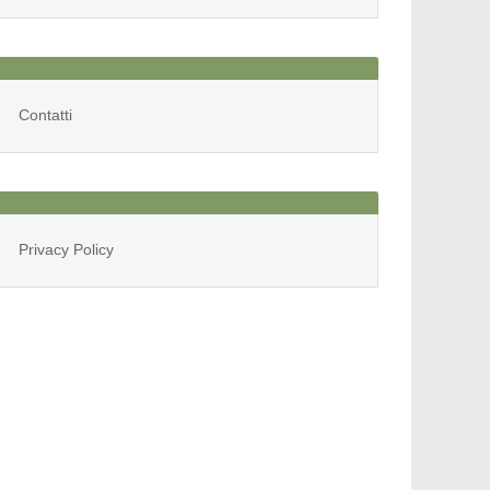
Mensili
Contatti
Privacy Policy