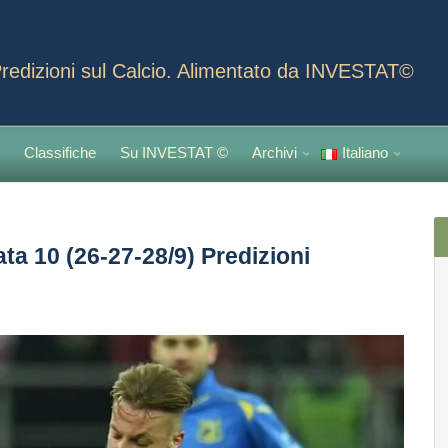
redizioni sul Calcio. Alimentato da INVESTAT©
Classifiche
Su INVESTAT ©
Archivi
Italiano
a 10 (26-27-28/9) Predizioni