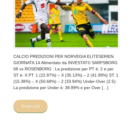
CALCIO PREDIZIONI PER NORVEGIA ELITESERIEN
GIORNATA 14 Alimentato da INVESTAT© SARPSBORG
08 vs ROSENBORG : La predizione per PT è: 2 e per
ST è: X PT: 1 (22.87%) – X (35.13%) – 2 (41.99%) ST: 1
(15.38%) – X (50.68%) – 2 (33.94%) Under-Over (2.5):
La predizione per Under è: 38.89% e per Over […]
Scopri più