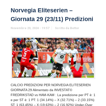
Norvegia Eliteserien –
Giornata 29 (23/11) Predizioni
Novembre 20, 2024 - 19:57
Scritto da
Bettor
CALCIO PREDIZIONI PER NORVEGIA ELITESERIEN
GIORNATA 29 Alimentato da INVESTAT©
FREDRIKSTAD vs HAM-KAM : La predizione per PT è: 1
e per ST è: 1 PT: 1 (34.14%) – X (32.71%) – 2 (33.15%)
ST: 1 (63.45%) – X (19.63%) – 2 (16.92%) Under-Over