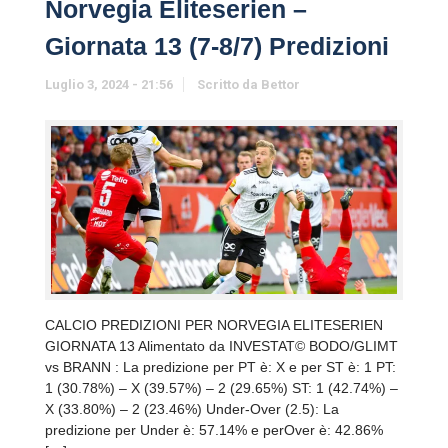
Norvegia Eliteserien –
Giornata 13 (7-8/7) Predizioni
Luglio 3, 2024 - 21:56
Scritto da
Bettor
CALCIO PREDIZIONI PER NORVEGIA ELITESERIEN
GIORNATA 13 Alimentato da INVESTAT© BODO/GLIMT
vs BRANN : La predizione per PT è: X e per ST è: 1 PT:
1 (30.78%) – X (39.57%) – 2 (29.65%) ST: 1 (42.74%) –
X (33.80%) – 2 (23.46%) Under-Over (2.5): La
predizione per Under è: 57.14% e perOver è: 42.86%