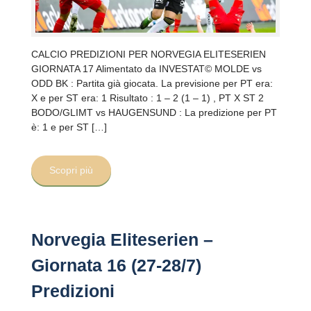
CALCIO PREDIZIONI PER NORVEGIA ELITESERIEN
GIORNATA 17 Alimentato da INVESTAT© MOLDE vs
ODD BK : Partita già giocata. La previsione per PT era:
X e per ST era: 1 Risultato : 1 – 2 (1 – 1) , PT X ST 2
BODO/GLIMT vs HAUGENSUND : La predizione per PT
è: 1 e per ST […]
Scopri più
Norvegia Eliteserien –
Giornata 16 (27-28/7)
Predizioni