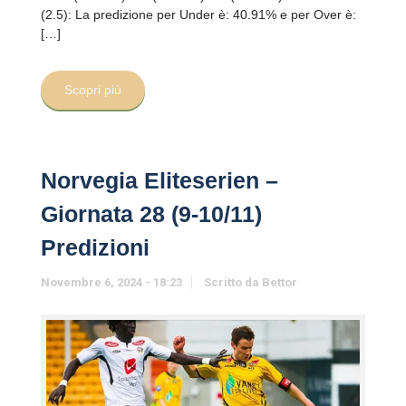
(2.5): La predizione per Under è: 40.91% e per Over è:
[…]
Scopri più
Norvegia Eliteserien –
Giornata 28 (9-10/11)
Predizioni
Novembre 6, 2024 - 18:23
Scritto da
Bettor