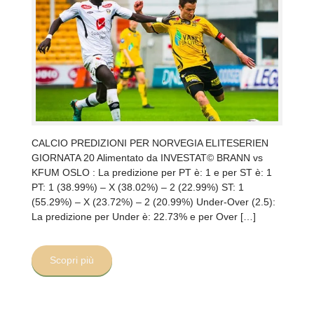
CALCIO PREDIZIONI PER NORVEGIA ELITESERIEN
GIORNATA 20 Alimentato da INVESTAT© BRANN vs
KFUM OSLO : La predizione per PT è: 1 e per ST è: 1
PT: 1 (38.99%) – X (38.02%) – 2 (22.99%) ST: 1
(55.29%) – X (23.72%) – 2 (20.99%) Under-Over (2.5):
La predizione per Under è: 22.73% e per Over […]
Scopri più