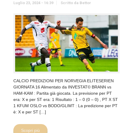
Luglio 23, 2024 - 16:39
Scritto da
Bettor
CALCIO PREDIZIONI PER NORVEGIA ELITESERIEN
GIORNATA 16 Alimentato da INVESTAT© BRANN vs
HAM-KAM : Partita già giocata. La previsione per PT
era: X e per ST era: 1 Risultato : 1 – 0 (0 – 0) , PT X ST
1 KFUM OSLO vs BODO/GLIMT : La predizione per PT
è: X e per ST […]
Scopri più