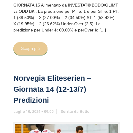
GIORNATA 15 Alimentato da INVESTAT© BODO/GLIMT
vs ODD BK : La predizione per PT è: 1 e per ST è: 1 PT:
1 (38.50%) – X (27.00%) – 2 (34.50%) ST: 1 (53.42%) –
X (19.95%) – 2 (26.62%) Under-Over (2.5): La
predizione per Under è: 60.00% e perOver è: […]
Scopri più
Norvegia Eliteserien –
Giornata 14 (12-13/7)
Predizioni
Luglio 10, 2024 - 09:00
Scritto da
Bettor