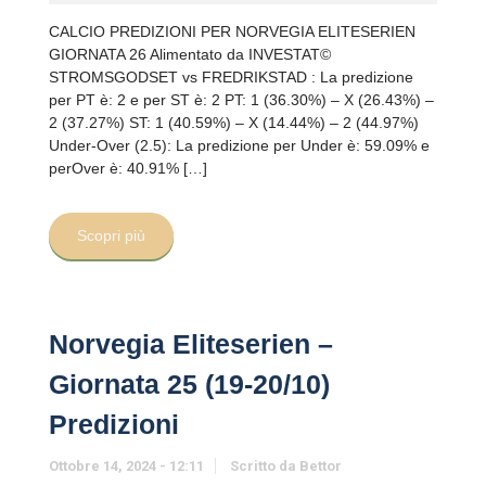
CALCIO PREDIZIONI PER NORVEGIA ELITESERIEN
GIORNATA 26 Alimentato da INVESTAT©
STROMSGODSET vs FREDRIKSTAD : La predizione
per PT è: 2 e per ST è: 2 PT: 1 (36.30%) – X (26.43%) –
2 (37.27%) ST: 1 (40.59%) – X (14.44%) – 2 (44.97%)
Under-Over (2.5): La predizione per Under è: 59.09% e
perOver è: 40.91% […]
Scopri più
Norvegia Eliteserien –
Giornata 25 (19-20/10)
Predizioni
Ottobre 14, 2024 - 12:11
Scritto da
Bettor