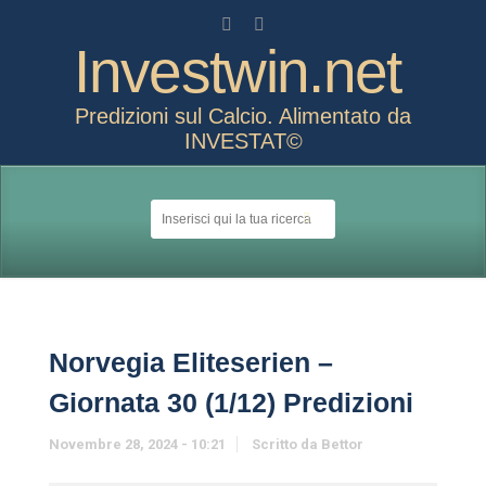
Investwin.net
Predizioni sul Calcio. Alimentato da
INVESTAT©
Norvegia Eliteserien –
Giornata 30 (1/12) Predizioni
Novembre 28, 2024 - 10:21
Scritto da
Bettor