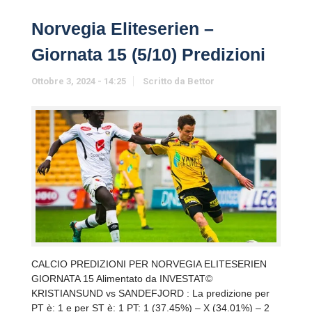
Norvegia Eliteserien –
Giornata 15 (5/10) Predizioni
Ottobre 3, 2024 - 14:25
Scritto da
Bettor
CALCIO PREDIZIONI PER NORVEGIA ELITESERIEN
GIORNATA 15 Alimentato da INVESTAT©
KRISTIANSUND vs SANDEFJORD : La predizione per
PT è: 1 e per ST è: 1 PT: 1 (37.45%) – X (34.01%) – 2