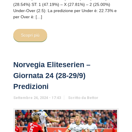
(28.54%) ST: 1 (47.19%) – X (27.81%) – 2 (25.00%)
Under-Over (2.5): La predizione per Under è: 22.73% e
per Over è: […]
Scopri più
Norvegia Eliteserien –
Giornata 24 (28-29/9)
Predizioni
Settembre 24, 2024 - 17:43
Scritto da
Bettor