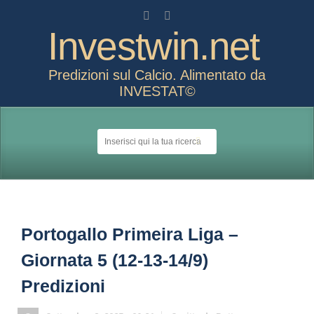
Investwin.net
Predizioni sul Calcio. Alimentato da
INVESTAT©
Portogallo Primeira Liga –
Giornata 5 (12-13-14/9)
Predizioni