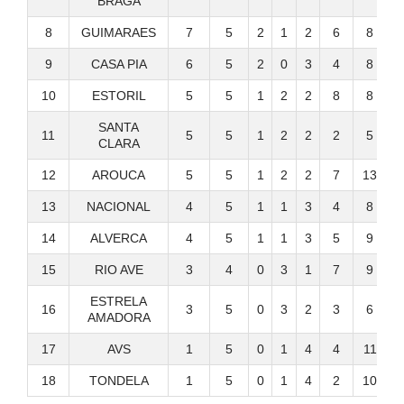
BRAGA
8
GUIMARAES
7
5
2
1
2
6
8
-
9
CASA PIA
6
5
2
0
3
4
8
-
10
ESTORIL
5
5
1
2
2
8
8
SANTA
11
5
5
1
2
2
2
5
-
CLARA
12
AROUCA
5
5
1
2
2
7
13
-
13
NACIONAL
4
5
1
1
3
4
8
-
14
ALVERCA
4
5
1
1
3
5
9
-
15
RIO AVE
3
4
0
3
1
7
9
-
ESTRELA
16
3
5
0
3
2
3
6
-
AMADORA
17
AVS
1
5
0
1
4
4
11
-
18
TONDELA
1
5
0
1
4
2
10
-