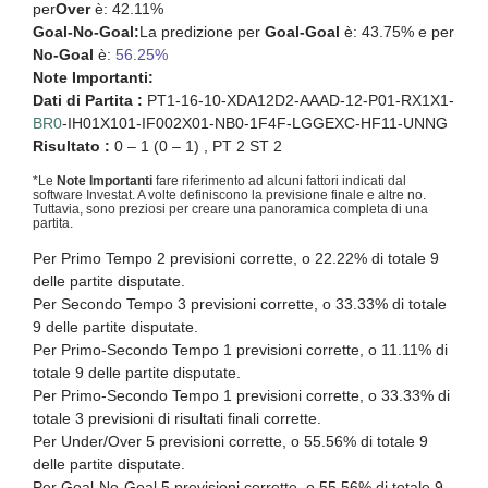
per
Over
è: 42.11%
Goal-No-Goal:
La predizione per
Goal-Goal
è: 43.75% e per
No-Goal
è:
56.25%
Note Importanti:
Dati di Partita :
PT1-16-10-XDA12D2-AAAD-12-P01-RX1X1-
BR0
-IH01X101-IF002X01-NB0-1F4F-LGGEXC-HF11-UNNG
Risultato :
0 – 1 (0 – 1) , PT 2 ST 2
*Le
Note Importanti
fare riferimento ad alcuni fattori indicati dal
software Investat. A volte definiscono la previsione finale e altre no.
Tuttavia, sono preziosi per creare una panoramica completa di una
partita.
Per Primo Tempo 2 previsioni corrette, o 22.22% di totale 9
delle partite disputate.
Per Secondo Tempo 3 previsioni corrette, o 33.33% di totale
9 delle partite disputate.
Per Primo-Secondo Tempo 1 previsioni corrette, o 11.11% di
totale 9 delle partite disputate.
Per Primo-Secondo Tempo 1 previsioni corrette, o 33.33% di
totale 3 previsioni di risultati finali corrette.
Per Under/Over 5 previsioni corrette, o 55.56% di totale 9
delle partite disputate.
Per Goal-No-Goal 5 previsioni corrette, o 55.56% di totale 9