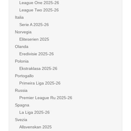
League One 2025-26
League Two 2025-26
Italia
Serie A 2025-26
Norvegia
Eliteserien 2025
Olanda
Eredivisie 2025-26
Polonia
Ekstraklasa 2025-26
Portogallo
Primeira Liga 2025-26
Russia
Premier League Ru 2025-26
Spagna
La Liga 2025-26
Svezia
Allsvenskan 2025