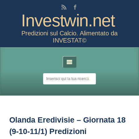
Investwin.net
Predizioni sul Calcio. Alimentato da
INVESTAT©
Olanda Eredivisie – Giornata 18
(9-10-11/1) Predizioni