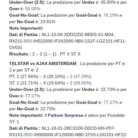
Under-Over (2.5):
La predizione per
Under
è: 45.00% e per
Over
è:
55.00%
Goal-No-Goal:
La predizione per
Goal-Goal
è:
76.19%
e
per
No-Goal
è: 23.81%
Note Importanti:
Dati di Partita :
NL1-10-09-XDD22D2-BEED-X1-M04-
RX211-
BR0
-IH022000-IF0X2000-NBV-1S1F-LGZ101-HF11-
OVGG
Risultato :
2 – 2 (1 – 1) , PT X ST X
TELSTAR vs AJAX AMSTERDAM
: La predizione per PT è:
2 e per ST è: 2
PT: 1 (27.56%) – X (25.15%) –
2 (47.29%)
ST: 1 (21.71%) – X (19.64%) –
2 (58.65%)
Under-Over (2.5):
La predizione per
Under
è: 22.73% e per
Over
è:
77.27%
Goal-No-Goal:
La predizione per
Goal-Goal
è:
77.27%
e
per
No-Goal
è: 22.73%
Note Importanti:
Il
Fattore Sorpresa
è attivo per Possibile
ST: 1
Dati di Partita :
NL1-18-01-2BC31D0-DDCD-MX-P07-
RX1X1-
BR0
-IH000000-IF120000-NB0-1F5S-LGG101-HF22-