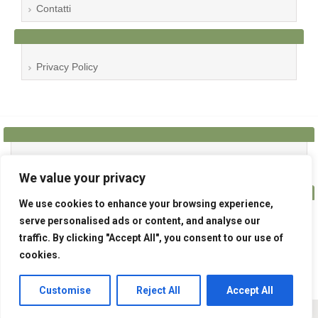
Contatti
Privacy Policy
Privacy Policy
We value your privacy
We use cookies to enhance your browsing experience,
serve personalised ads or content, and analyse our
Contatti
traffic. By clicking "Accept All", you consent to our use of
cookies.
©Copyright 2015-2024 investwin.net • Investat© • created by G&L Web
Studio • Based on
Evolve Theme
Customise
Reject All
Accept All