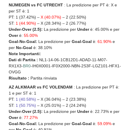
NIJMEGEN vs FC UTRECHT
: La predizione per PT è: X e
per ST è: 1
PT: 1 (37.42%) –
X (40.07%)
– 2 (22.50%)
ST:
1 (44.90%)
– X (28.34%) – 2 (26.77%)
Under-Over (2.5):
La predizione per
Under
è: 45.00% e per
Over
è:
55.00%
Goal-No-Goal:
La predizione per
Goal-Goal
è:
61.90%
e
per
No-Goal
è: 38.10%
Note Importanti:
Dati di Partita :
NL1-14-06-1CB12D1-ADAD-11-M07-
RX1X3-
BR0
-IH0X0001-IF0X2000-NBN-2S3F-LGZ101-HFX1-
OVGG
Risultato :
Partita rinviata
AZ ALKMAAR vs FC VOLENDAM
: La predizione per PT è:
1 e per ST è: 1
PT:
1 (40.58%)
– X (36.04%) – 2 (23.38%)
ST:
1 (50.75%)
– X (25.01%) – 2 (24.24%)
Under-Over (2.5):
La predizione per
Under
è: 22.73% e per
Over
è:
77.27%
Goal-No-Goal:
La predizione per
Goal-Goal
è:
59.09%
e
per
No-Goal
è: 40.91%