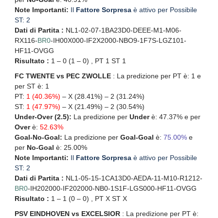
Note Importanti:
Il
Fattore Sorpresa
è attivo per Possibile
ST: 2
Dati di Partita :
NL1-02-07-1BA23D0-DEEE-M1-M06-
RX116-
BR0
-IH00X000-IF2X2000-NBO9-1F7S-LGZ101-
HF11-OVGG
Risultato :
1 – 0 (1 – 0) , PT 1 ST 1
FC TWENTE vs PEC ZWOLLE
: La predizione per PT è: 1 e
per ST è: 1
PT:
1 (40.36%)
– X (28.41%) – 2 (31.24%)
ST:
1 (47.97%)
– X (21.49%) – 2 (30.54%)
Under-Over (2.5):
La predizione per
Under
è: 47.37% e per
Over
è:
52.63%
Goal-No-Goal:
La predizione per
Goal-Goal
è:
75.00%
e
per
No-Goal
è: 25.00%
Note Importanti:
Il
Fattore Sorpresa
è attivo per Possibile
ST: 2
Dati di Partita :
NL1-05-15-1CA13D0-AEDA-11-M10-R1212-
BR0
-IH202000-IF202000-NB0-1S1F-LGS000-HF11-OVGG
Risultato :
1 – 1 (0 – 0) , PT X ST X
PSV EINDHOVEN vs EXCELSIOR
: La predizione per PT è: