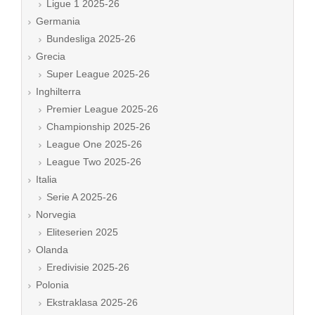
Ligue 1 2025-26
Germania
Bundesliga 2025-26
Grecia
Super League 2025-26
Inghilterra
Premier League 2025-26
Championship 2025-26
League One 2025-26
League Two 2025-26
Italia
Serie A 2025-26
Norvegia
Eliteserien 2025
Olanda
Eredivisie 2025-26
Polonia
Ekstraklasa 2025-26