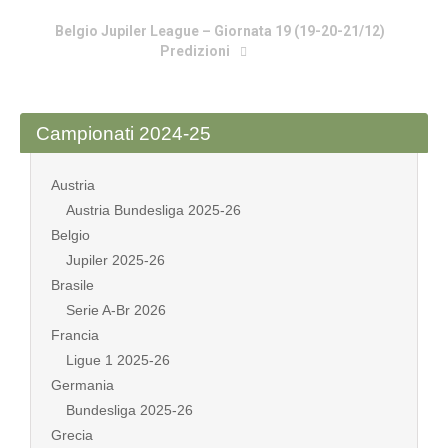
Belgio Jupiler League – Giornata 19 (19-20-21/12)
Predizioni
Campionati 2024-25
Austria
Austria Bundesliga 2025-26
Belgio
Jupiler 2025-26
Brasile
Serie A-Br 2026
Francia
Ligue 1 2025-26
Germania
Bundesliga 2025-26
Grecia