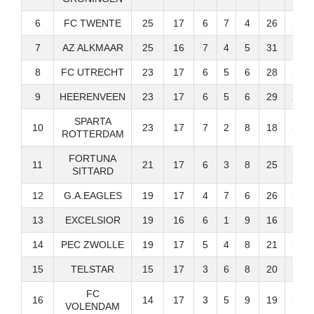
6
FC TWENTE
25
17
6
7
4
26
21
7
AZ ALKMAAR
25
16
7
4
5
31
28
8
FC UTRECHT
23
17
6
5
6
28
23
9
HEERENVEEN
23
17
6
5
6
29
26
SPARTA
10
23
17
7
2
8
18
31
ROTTERDAM
FORTUNA
11
21
17
6
3
8
25
29
SITTARD
12
G.A.EAGLES
19
17
4
7
6
26
29
13
EXCELSIOR
19
16
6
1
9
16
27
14
PEC ZWOLLE
19
17
5
4
8
21
38
15
TELSTAR
15
17
3
6
8
20
27
FC
16
14
17
3
5
9
19
31
VOLENDAM