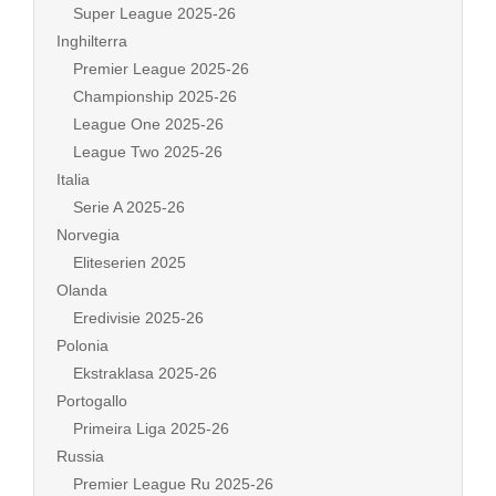
Super League 2025-26
Inghilterra
Premier League 2025-26
Championship 2025-26
League One 2025-26
League Two 2025-26
Italia
Serie A 2025-26
Norvegia
Eliteserien 2025
Olanda
Eredivisie 2025-26
Polonia
Ekstraklasa 2025-26
Portogallo
Primeira Liga 2025-26
Russia
Premier League Ru 2025-26