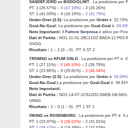
SANDEFJORD vs BODO/GLIMT
: La predizione per 
PT: 1 (26.57%) –
X (47.18%)
– 2 (26.26%)
ST: 1 (41.03%) – X (16.19%) –
2 (42.79%)
Under-Over (2.5):
La predizione per
Under
è: 22.73%
Goal-No-Goal:
La predizione per
Goal-Goal
è:
59.0
Note Importanti:
Il
Fattore Sorpresa
è attivo per Poss
Dati di Partita :
NO1-11-01-2BC21D2-BAEA-12-P03-R
OVGG
Risultato :
1 – 2 (0 – 0) , PT X ST 2
TROMSO vs KFUM OSLO
: La predizione per PT è: X
PT: 1 (27.11%) –
X (46.10%)
– 2 (26.79%)
ST: 1 (23.85%) – X (29.81%) –
2 (46.34%)
Under-Over (2.5):
La predizione per
Under
è:
59.09
Goal-No-Goal:
La predizione per
Goal-Goal
è: 39.91
Note Importanti:
Dati di Partita :
NO1-14-07-1CA12D2-DAEB-1M-M01-
UNNG
Risultato :
2 – 0 (1 – 0) , PT 1 ST 1
VIKING vs ROSENBORG
: La predizione per PT è: X 
PT: 1 (33.97%) –
X (35.02%)
– 2 (31.01%)
ST:
1 (48.47%)
– X (19.49%) – 2 (32.03%)