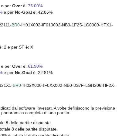
 e per
Over
è:
75.00%
4%
e per
No-Goal
è: 42.86%
2111-
BR0
-IH01X002-IF010002-NB0-1F2S-LG0000-HFX1-
è: 2 e per ST è: X
 e per
Over
è:
61.90%
9%
e per
No-Goal
è: 22.81%
R21X1-
BR0
-IH02X000-IF0XX002-NB0-3S7F-LGH206-HF2X-
ndicati dal software Investat. A volte definiscono la previsione
na panoramica completa di una partita.
e 8 delle partite disputate.
tale 8 delle partite disputate.
 di totale 8 delle partite disputate.