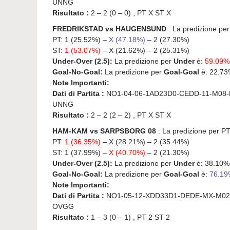
UNNG
Risultato :
2 – 2 (0 – 0) , PT X ST X
FREDRIKSTAD vs HAUGENSUND
: La predizione per
PT: 1 (25.52%) –
X (47.18%)
– 2 (27.30%)
ST:
1 (53.07%)
– X (21.62%) – 2 (25.31%)
Under-Over (2.5):
La predizione per
Under
è:
59.09
Goal-No-Goal:
La predizione per
Goal-Goal
è: 22.73
Note Importanti:
Dati di Partita :
NO1-04-06-1AD23D0-CEDD-11-M08-
UNNG
Risultato :
2 – 2 (2 – 2) , PT X ST X
HAM-KAM vs SARPSBORG 08
: La predizione per PT
PT:
1 (36.35%)
– X (28.21%) – 2 (35.44%)
ST: 1 (37.99%) –
X (40.70%)
– 2 (21.30%)
Under-Over (2.5):
La predizione per
Under
è: 38.10%
Goal-No-Goal:
La predizione per
Goal-Goal
è:
76.1
Note Importanti:
Dati di Partita :
NO1-05-12-XDD33D1-DEDE-MX-M02
OVGG
Risultato :
1 – 3 (0 – 1) , PT 2 ST 2