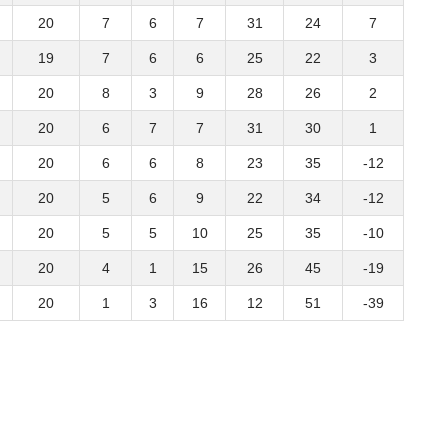
20
7
6
7
31
24
7
19
7
6
6
25
22
3
20
8
3
9
28
26
2
20
6
7
7
31
30
1
20
6
6
8
23
35
-12
20
5
6
9
22
34
-12
20
5
5
10
25
35
-10
20
4
1
15
26
45
-19
20
1
3
16
12
51
-39