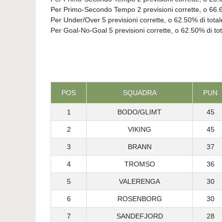
Per Primo-Secondo Tempo 2 previsioni corrette, o 66.67% d
Per Under/Over 5 previsioni corrette, o 62.50% di totale
Per Goal-No-Goal 5 previsioni corrette, o 62.50% di tota
POS
SQUADRA
PUN
1
BODO/GLIMT
45
2
VIKING
45
3
BRANN
37
4
TROMSO
36
5
VALERENGA
30
6
ROSENBORG
30
7
SANDEFJORD
28