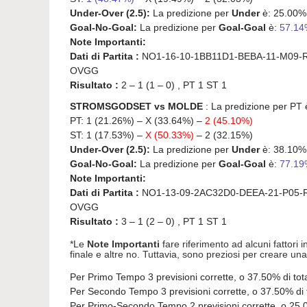
Under-Over (2.5):
La predizione per
Under
è: 25.00%
Goal-No-Goal:
La predizione per
Goal-Goal
è:
57.1
Note Importanti:
Dati di Partita :
NO1-16-10-1BB11D1-BEBA-11-M09-R
OVGG
Risultato :
2 – 1 (1 – 0) , PT 1 ST 1
STROMSGODSET vs MOLDE
: La predizione per PT 
PT: 1 (21.26%) – X (33.64%) –
2 (45.10%)
ST: 1 (17.53%) –
X (50.33%)
– 2 (32.15%)
Under-Over (2.5):
La predizione per
Under
è: 38.10%
Goal-No-Goal:
La predizione per
Goal-Goal
è:
77.1
Note Importanti:
Dati di Partita :
NO1-13-09-2AC32D0-DEEA-21-P05-
OVGG
Risultato :
3 – 1 (2 – 0) , PT 1 ST 1
*Le
Note Importanti
fare riferimento ad alcuni fattori i
finale e altre no. Tuttavia, sono preziosi per creare u
Per Primo Tempo 3 previsioni corrette, o 37.50% di total
Per Secondo Tempo 3 previsioni corrette, o 37.50% di to
Per Primo-Secondo Tempo 2 previsioni corrette, o 25.00%