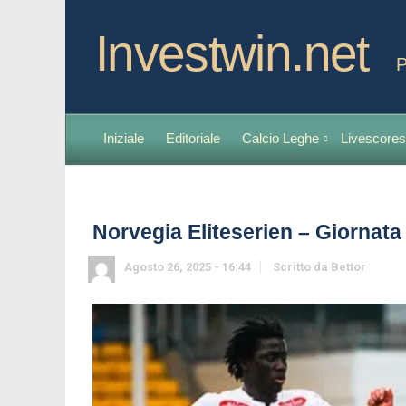
Investwin.net
P
Iniziale
Editoriale
Calcio Leghe
Livescores
Norvegia Eliteserien – Giornata 
Agosto 26, 2025 - 16:44
Scritto da
Bettor