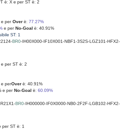
PT è: X e per ST è: 2
 e per
Over
è:
77.27%
9%
e per
No-Goal
è: 40.91%
ibile ST: 1
2124-
BR0
-IH00X000-IF10X001-NBF1-3S2S-LGZ101-HFX2-
 e per ST è: 2
%
e per
Over
è: 40.91%
% e per
No-Goal
è:
60.09%
R21X1-
BR0
-IH000000-IF0X0000-NB0-2F2F-LGB102-HFX2-
e per ST è: 1