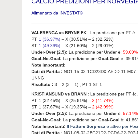
CALCIO PREDIZIONI PER NORVEGIA
Alimentato da INVESTAT©
VALERENGA vs BRYNE FK
: La predizione per PT è: 
PT:
1 (36.97%)
– X (30.51%) – 2 (32.52%)
ST:
1 (49.39%)
– X (21.60%) – 2 (29.01%)
Under-Over (2.5):
La predizione per
Under
è:
59.09
Goal-No-Goal:
La predizione per
Goal-Goal
è: 39.91
Note Importanti:
Dati di Partita :
NO1-15-03-1CD23D0-AEDD-11-M07-
UNNG
Risultato :
3 – 2 (3 – 1) , PT 1 ST 1
KRISTIANSUND vs BRANN
: La predizione per PT è: 
PT: 1 (32.45%) – X (25.81%) –
2 (41.74%)
ST: 1 (37.67%) – X (19.35%) –
2 (42.99%)
Under-Over (2.5):
La predizione per
Under
è:
57.14
Goal-No-Goal:
La predizione per
Goal-Goal
è: 41.86
Note Importanti:
Il
Fattore Sorpresa
è attivo per Poss
Dati di Partita :
NO1-08-02-2BC21D2-DCDA-22-P07-