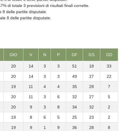
i totale 3 previsioni di risultati finali corrette.
 8 delle partite disputate.
le 8 delle partite disputate.
GIO
V
N
P
GF
GS
GD
20
14
3
3
51
18
33
20
14
3
3
49
27
22
19
11
4
4
35
28
7
20
11
3
6
32
27
5
20
9
3
8
34
32
2
19
8
6
5
25
23
2
19
9
1
9
36
28
8