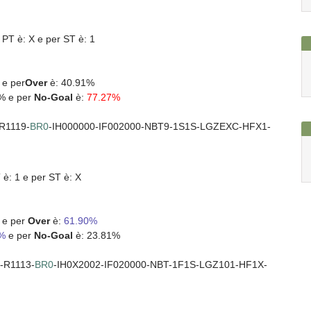
 PT è: X e per ST è: 1
%
e per
Over
è: 40.91%
% e per
No-Goal
è:
77.27%
R1119-
BR0
-IH000000-IF002000-NBT9-1S1S-LGZEXC-HFX1-
 è: 1 e per ST è: X
 e per
Over
è:
61.90%
9%
e per
No-Goal
è: 23.81%
-R1113-
BR0
-IH0X2002-IF020000-NBT-1F1S-LGZ101-HF1X-