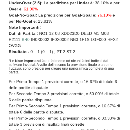
Under-Over (2.5):
La predizione per
Under
è: 38.10% e per
Over
è:
61.90%
Goal-No-Goal:
La predizione per
Goal-Goal
è:
76.19%
e
per
No-Goal
è: 23.81%
Note Importanti:
Dati di Partita :
NO1-12-08-XDD23D0-DEED-M1-M03-
R2111-
BR0
-IH0X0002-IF0X0002-NB0-1F1S-LGF000-HFX2-
OVGG
Risultato :
0 – 1 (0 – 1) , PT 2 ST 2
*Le
Note Importanti
fare riferimento ad alcuni fattori indicati dal
software Investat. A volte definiscono la previsione finale e altre no.
Tuttavia, sono preziosi per creare una panoramica completa di una
partita.
Per Primo Tempo 1 previsioni corrette, o 16.67% di totale 6
delle partite disputate.
Per Secondo Tempo 3 previsioni corrette, o 50.00% di totale
6 delle partite disputate.
Per Primo-Secondo Tempo 1 previsioni corrette, o 16.67% di
totale 6 delle partite disputate.
Per Primo-Secondo Tempo 1 previsioni corrette, o 33.33% di
totale 3 previsioni di risultati finali corrette.