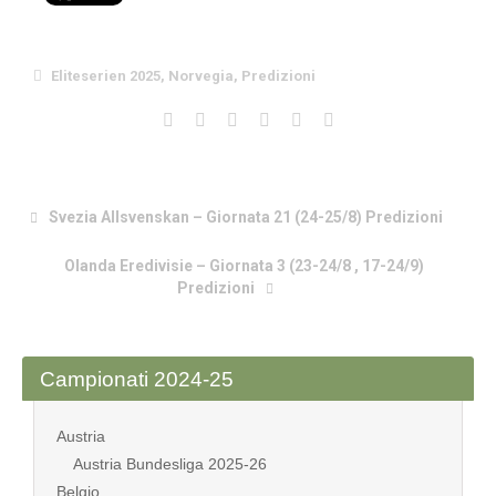
Eliteserien 2025
,
Norvegia
,
Predizioni
Svezia Allsvenskan – Giornata 21 (24-25/8) Predizioni
Olanda Eredivisie – Giornata 3 (23-24/8 , 17-24/9)
Predizioni
Campionati 2024-25
Austria
Austria Bundesliga 2025-26
Belgio