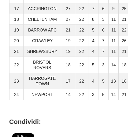
17
ACCRINGTON
27
22
7
6
9
25
2
18
CHELTENHAM
27
22
8
3
11
21
3
19
BARROW AFC
21
22
5
6
11
22
3
20
CRAWLEY
19
22
4
7
11
26
3
21
SHREWSBURY
19
22
4
7
11
21
3
BRISTOL
22
18
22
5
3
14
18
4
ROVERS
HARROGATE
23
17
22
4
5
13
18
3
TOWN
24
NEWPORT
14
22
3
5
14
21
4
Condividi: