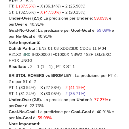
PT:
1 (37.95%)
– X (36.14%) – 2 (25.90%)
ST: 1 (32.56%) –
X (47.30%)
– 2 (20.15%)
Under-Over (2.5):
La predizione per
Under
è:
59.09%
e
per
Over
è: 40.91%
Goal-No-Goal:
La predizione per
Goal-Goal
è:
59.09%
e
per
No-Goal
è: 40.91%
Note Importanti:
Dati di Partita :
EN2-01-03-XDD23D0-CDDE-11-M04-
R21X2-
BR0
-IH0X0000-IF01000X-NBW2-4S2F-LGZEXC-
HF1X-UNGG
Risultato :
2 – 1 (1 – 1) , PT X ST 1
BRISTOL ROVERS vs BROMLEY
: La predizione per PT è:
2 e per ST è: 2
PT: 1 (30.94%) – X (27.88%) –
2 (41.19%)
ST: 1 (31.24%) – X (33.05%) –
2 (35.71%)
Under-Over (2.5):
La predizione per
Under
è:
77.27%
e
per
Over
è: 22.73%
Goal-No-Goal:
La predizione per
Goal-Goal
è: 40.91% e
per
No-Goal
è:
59.09%
Note Importanti: