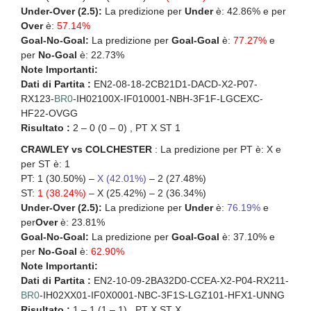
Under-Over (2.5):
La predizione per
Under
è: 42.86% e per
Over
è:
57.14%
Goal-No-Goal:
La predizione per
Goal-Goal
è:
77.27%
e
per
No-Goal
è: 22.73%
Note Importanti:
Dati di Partita :
EN2-08-18-2CB21D1-DACD-X2-P07-
RX123-
BR0
-IH02100X-IF010001-NBH-3F1F-LGCEXC-
HF22-OVGG
Risultato :
2 – 0 (0 – 0) , PT X ST 1
CRAWLEY vs COLCHESTER
: La predizione per PT è: X e
per ST è: 1
PT: 1 (30.50%) –
X (42.01%)
– 2 (27.48%)
ST:
1 (38.24%)
– X (25.42%) – 2 (36.34%)
Under-Over (2.5):
La predizione per
Under
è:
76.19%
e
per
Over
è: 23.81%
Goal-No-Goal:
La predizione per
Goal-Goal
è: 37.10% e
per
No-Goal
è:
62.90%
Note Importanti:
Dati di Partita :
EN2-10-09-2BA32D0-CCEA-X2-P04-RX211-
BR0
-IH02XX01-IF0X0001-NBC-3F1S-LGZ101-HFX1-UNNG
Risultato :
1 – 1 (1 – 1) , PT X ST X