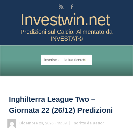
Investwin.net
Predizioni sul Calcio. Alimentato da
INVESTAT©
Inghilterra League Two –
Giornata 22 (26/12) Predizioni
Dicembre 23, 2025 - 15:09
Scritto da
Bettor