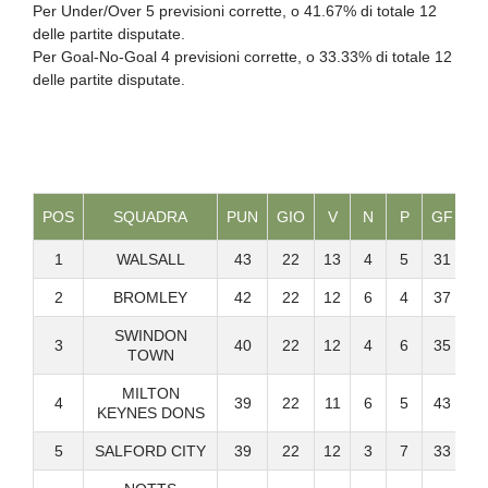
Per Under/Over 5 previsioni corrette, o 41.67% di totale 12
delle partite disputate.
Per Goal-No-Goal 4 previsioni corrette, o 33.33% di totale 12
delle partite disputate.
POS
SQUADRA
PUN
GIO
V
N
P
GF
G
1
WALSALL
43
22
13
4
5
31
1
2
BROMLEY
42
22
12
6
4
37
2
SWINDON
3
40
22
12
4
6
35
2
TOWN
MILTON
4
39
22
11
6
5
43
2
KEYNES DONS
5
SALFORD CITY
39
22
12
3
7
33
3