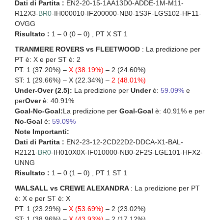
Dati di Partita :
EN2-20-15-1AA13D0-ADDE-1M-M11-
R12X3-
BR0
-IH000010-IF200000-NB0-1S3F-LGS102-HF11-
OVGG
Risultato :
1 – 0 (0 – 0) , PT X ST 1
TRANMERE ROVERS vs FLEETWOOD
: La predizione per
PT è: X e per ST è: 2
PT: 1 (37.20%) –
X (38.19%)
– 2 (24.60%)
ST: 1 (29.66%) – X (22.34%) –
2 (48.01%)
Under-Over (2.5):
La predizione per
Under
è:
59.09%
e
per
Over
è: 40.91%
Goal-No-Goal:
La predizione per
Goal-Goal
è: 40.91% e per
No-Goal
è:
59.09%
Note Importanti:
Dati di Partita :
EN2-23-12-2CD22D2-DDCA-X1-BAL-
R2121-
BR0
-IH010X0X-IF010000-NB0-2F2S-LGE101-HFX2-
UNNG
Risultato :
1 – 0 (1 – 0) , PT 1 ST 1
WALSALL vs CREWE ALEXANDRA
: La predizione per PT
è: X e per ST è: X
PT: 1 (23.29%) –
X (53.69%)
– 2 (23.02%)
ST: 1 (38.96%) –
X (43.93%)
– 2 (17.12%)