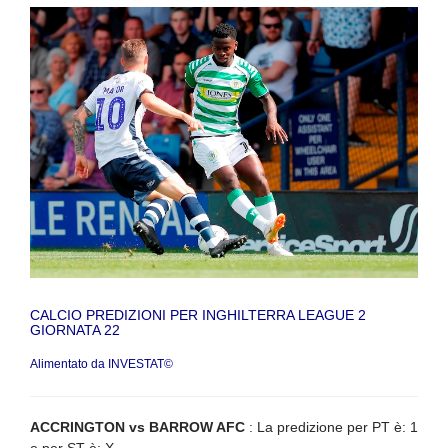
CALCIO PREDIZIONI PER INGHILTERRA LEAGUE 2
GIORNATA 22
Alimentato da INVESTAT©
ACCRINGTON vs BARROW AFC
: La predizione per PT è: 1
e per ST è: X