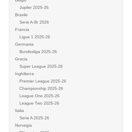
Jupiler 2025-26
Brasile
Serie A-Br 2026
Francia
Ligue 1 2025-26
Germania
Bundesliga 2025-26
Grecia
Super League 2025-26
Inghilterra
Premier League 2025-26
Championship 2025-26
League One 2025-26
League Two 2025-26
Italia
Serie A 2025-26
Norvegia