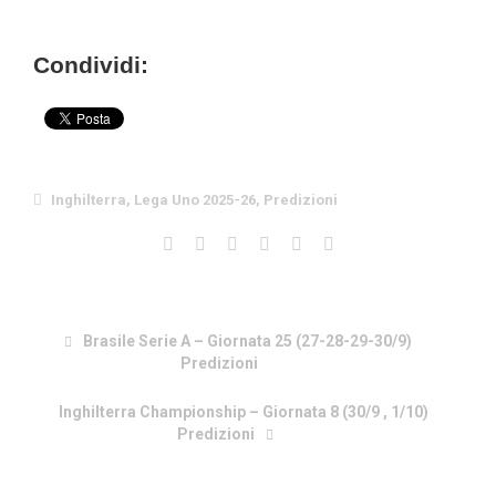
Condividi:
Inghilterra
,
Lega Uno 2025-26
,
Predizioni
Brasile Serie A – Giornata 25 (27-28-29-30/9)
Predizioni
Inghilterra Championship – Giornata 8 (30/9 , 1/10)
Predizioni