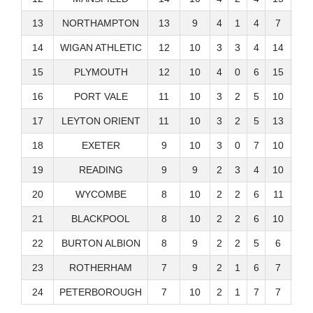
13
NORTHAMPTON
13
9
4
1
4
7
8
14
WIGAN ATHLETIC
12
10
3
3
4
14
15
15
PLYMOUTH
12
10
4
0
6
15
18
16
PORT VALE
11
10
3
2
5
10
10
17
LEYTON ORIENT
11
10
3
2
5
13
18
18
EXETER
9
10
3
0
7
10
12
19
READING
9
9
2
3
4
10
14
20
WYCOMBE
8
10
2
2
6
11
13
21
BLACKPOOL
8
10
2
2
6
10
17
22
BURTON ALBION
8
9
2
2
5
6
14
23
ROTHERHAM
7
9
2
1
6
7
13
24
PETERBOROUGH
7
10
2
1
7
7
18