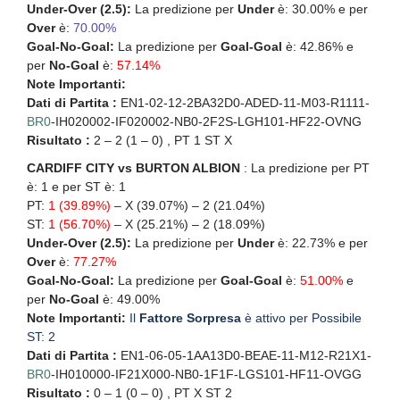
Under-Over (2.5):
La predizione per
Under
è: 30.00% e per
Over
è:
70.00%
Goal-No-Goal:
La predizione per
Goal-Goal
è: 42.86% e
per
No-Goal
è:
57.14%
Note Importanti:
Dati di Partita :
EN1-02-12-2BA32D0-ADED-11-M03-R1111-
BR0
-IH020002-IF020002-NB0-2F2S-LGH101-HF22-OVNG
Risultato :
2 – 2 (1 – 0) , PT 1 ST X
CARDIFF CITY vs BURTON ALBION
: La predizione per PT
è: 1 e per ST è: 1
PT:
1 (39.89%)
– X (39.07%) – 2 (21.04%)
ST:
1 (56.70%)
– X (25.21%) – 2 (18.09%)
Under-Over (2.5):
La predizione per
Under
è: 22.73% e per
Over
è:
77.27%
Goal-No-Goal:
La predizione per
Goal-Goal
è:
51.00%
e
per
No-Goal
è: 49.00%
Note Importanti:
Il
Fattore Sorpresa
è attivo per Possibile
ST: 2
Dati di Partita :
EN1-06-05-1AA13D0-BEAE-11-M12-R21X1-
BR0
-IH010000-IF21X000-NB0-1F1F-LGS101-HF11-OVGG
Risultato :
0 – 1 (0 – 0) , PT X ST 2