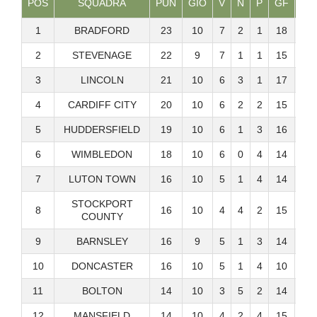
POS
SQUADRA
PUN
GIO
V
N
P
GF
GS
1
BRADFORD
23
10
7
2
1
18
11
2
STEVENAGE
22
9
7
1
1
15
8
3
LINCOLN
21
10
6
3
1
17
9
4
CARDIFF CITY
20
10
6
2
2
15
6
5
HUDDERSFIELD
19
10
6
1
3
16
11
6
WIMBLEDON
18
10
6
0
4
14
12
7
LUTON TOWN
16
10
5
1
4
14
11
STOCKPORT
8
16
10
4
4
2
15
13
COUNTY
9
BARNSLEY
16
9
5
1
3
14
12
10
DONCASTER
16
10
5
1
4
10
11
11
BOLTON
14
10
3
5
2
14
10
12
MANSFIELD
14
10
4
2
4
15
13