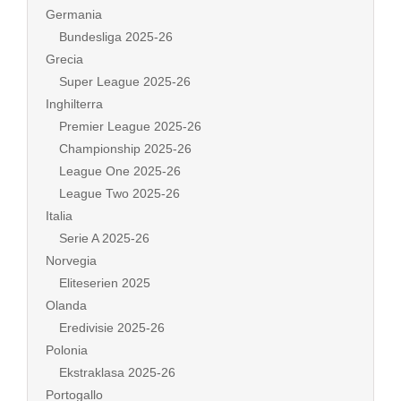
Germania
Bundesliga 2025-26
Grecia
Super League 2025-26
Inghilterra
Premier League 2025-26
Championship 2025-26
League One 2025-26
League Two 2025-26
Italia
Serie A 2025-26
Norvegia
Eliteserien 2025
Olanda
Eredivisie 2025-26
Polonia
Ekstraklasa 2025-26
Portogallo