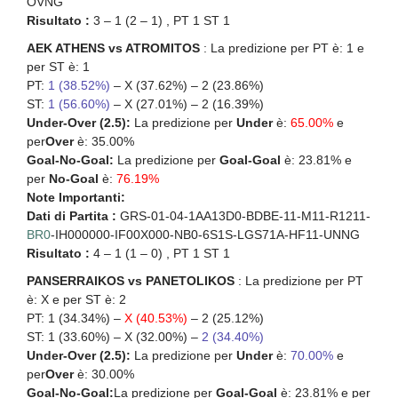
OVNG
Risultato :
3 – 1 (2 – 1) , PT 1 ST 1
AEK ATHENS vs ATROMITOS
: La predizione per PT è: 1 e
per ST è: 1
PT:
1 (38.52%)
– X (37.62%) – 2 (23.86%)
ST:
1 (56.60%)
– X (27.01%) – 2 (16.39%)
Under-Over (2.5):
La predizione per
Under
è:
65.00%
e
per
Over
è: 35.00%
Goal-No-Goal:
La predizione per
Goal-Goal
è: 23.81% e
per
No-Goal
è:
76.19%
Note Importanti:
Dati di Partita :
GRS-01-04-1AA13D0-BDBE-11-M11-R1211-
BR0
-IH000000-IF00X000-NB0-6S1S-LGS71A-HF11-UNNG
Risultato :
4 – 1 (1 – 0) , PT 1 ST 1
PANSERRAIKOS vs PANETOLIKOS
: La predizione per PT
è: X e per ST è: 2
PT: 1 (34.34%) –
X (40.53%)
– 2 (25.12%)
ST: 1 (33.60%) – X (32.00%) –
2 (34.40%)
Under-Over (2.5):
La predizione per
Under
è:
70.00%
e
per
Over
è: 30.00%
Goal-No-Goal:
La predizione per
Goal-Goal
è: 23.81% e per