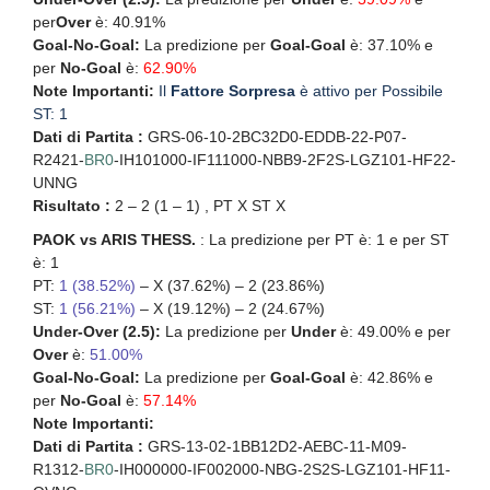
per
Over
è: 40.91%
Goal-No-Goal:
La predizione per
Goal-Goal
è: 37.10% e
per
No-Goal
è:
62.90%
Note Importanti:
Il
Fattore Sorpresa
è attivo per Possibile
ST: 1
Dati di Partita :
GRS-06-10-2BC32D0-EDDB-22-P07-
R2421-
BR0
-IH101000-IF111000-NBB9-2F2S-LGZ101-HF22-
UNNG
Risultato :
2 – 2 (1 – 1) , PT X ST X
PAOK vs ARIS THESS.
: La predizione per PT è: 1 e per ST
è: 1
PT:
1 (38.52%)
– X (37.62%) – 2 (23.86%)
ST:
1 (56.21%)
– X (19.12%) – 2 (24.67%)
Under-Over (2.5):
La predizione per
Under
è: 49.00% e per
Over
è:
51.00%
Goal-No-Goal:
La predizione per
Goal-Goal
è: 42.86% e
per
No-Goal
è:
57.14%
Note Importanti:
Dati di Partita :
GRS-13-02-1BB12D2-AEBC-11-M09-
R1312-
BR0
-IH000000-IF002000-NBG-2S2S-LGZ101-HF11-