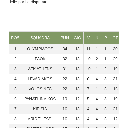
delle partite disputate.
POS
SQUADRA
PUN
GIO
V
N
P
GF
G
1
OLYMPIACOS
34
13
11
1
1
30
7
2
PAOK
32
13
10
2
1
29
1
3
AEK ATHENS
31
13
10
1
2
19
1
4
LEVADIAKOS
22
13
6
4
3
31
1
5
VOLOS NFC
22
13
7
1
5
16
1
6
PANATHINAIKOS
19
12
5
4
3
19
1
7
KIFISIA
16
13
4
4
5
21
2
8
ARIS THESS.
16
13
4
4
5
12
1