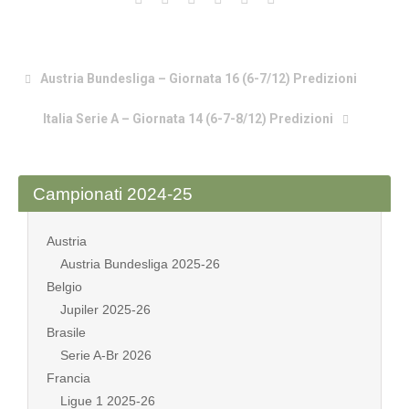
Austria Bundesliga – Giornata 16 (6-7/12) Predizioni
Italia Serie A – Giornata 14 (6-7-8/12) Predizioni
Campionati 2024-25
Austria
Austria Bundesliga 2025-26
Belgio
Jupiler 2025-26
Brasile
Serie A-Br 2026
Francia
Ligue 1 2025-26