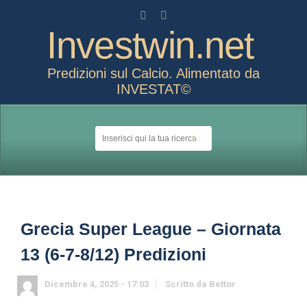
Investwin.net
Predizioni sul Calcio. Alimentato da
INVESTAT©
Grecia Super League – Giornata
13 (6-7-8/12) Predizioni
Dicembre 4, 2025 - 17:03
Scritto da
Bettor