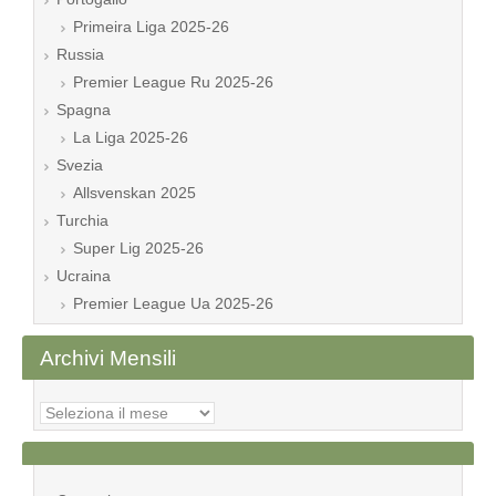
Primeira Liga 2025-26
Russia
Premier League Ru 2025-26
Spagna
La Liga 2025-26
Svezia
Allsvenskan 2025
Turchia
Super Lig 2025-26
Ucraina
Premier League Ua 2025-26
Archivi Mensili
Archivi
Mensili