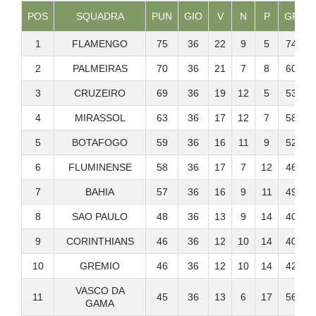
POS
SQUADRA
PUN
GIO
V
N
P
GF
1
FLAMENGO
75
36
22
9
5
74
2
PALMEIRAS
70
36
21
7
8
60
3
CRUZEIRO
69
36
19
12
5
53
4
MIRASSOL
63
36
17
12
7
58
5
BOTAFOGO
59
36
16
11
9
52
6
FLUMINENSE
58
36
17
7
12
46
7
BAHIA
57
36
16
9
11
49
8
SAO PAULO
48
36
13
9
14
40
9
CORINTHIANS
46
36
12
10
14
40
10
GREMIO
46
36
12
10
14
42
VASCO DA
11
45
36
13
6
17
56
GAMA