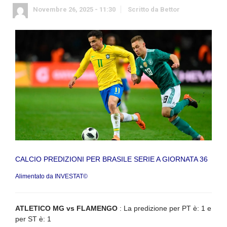
Novembre 26, 2025 - 11:30
Scritto da
Bettor
CALCIO PREDIZIONI PER BRASILE SERIE A GIORNATA 36
Alimentato da INVESTAT©
ATLETICO MG vs FLAMENGO
: La predizione per PT è: 1 e
per ST è: 1