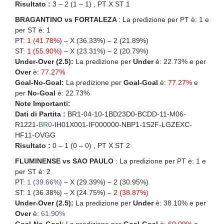
Risultato :
3 – 2 (1 – 1) , PT X ST 1
BRAGANTINO vs FORTALEZA
: La predizione per PT è: 1 e
per ST è: 1
PT:
1 (41.78%)
– X (36.33%) – 2 (21.89%)
ST:
1 (55.90%)
– X (23.31%) – 2 (20.79%)
Under-Over (2.5):
La predizione per
Under
è: 22.73% e per
Over
è:
77.27%
Goal-No-Goal:
La predizione per
Goal-Goal
è:
77.27%
e
per
No-Goal
è: 22.73%
Note Importanti:
Dati di Partita :
BR1-04-10-1BD23D0-BCDD-11-M06-
R1221-
BR0
-IH01X001-IF000000-NBP1-1S2F-LGZEXC-
HF11-OVGG
Risultato :
0 – 1 (0 – 0) , PT X ST 2
FLUMINENSE vs SAO PAULO
: La predizione per PT è: 1 e
per ST è: 2
PT:
1 (39.66%)
– X (29.39%) – 2 (30.95%)
ST: 1 (36.38%) – X (24.75%) –
2 (38.87%)
Under-Over (2.5):
La predizione per
Under
è: 38.10% e per
Over
è:
61.90%