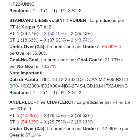
HF22-UNNG
Risultato :
1 – 1 (1 – 1) , PT X ST X
STANDARD LIEGE vs SINT-TRUIDEN
: La predizione per
PT è: X e per ST è: 2
PT: 1 (24.47%) –
X (50.10%)
– 2 (25.43%)
ST: 1 (18.63%) – X (37.63%) –
2 (43.74%)
Under-Over (2.5):
La predizione per
Under
è:
65.00%
e
per
Over
è: 35.00%
Goal-No-Goal:
La predizione per
Goal-Goal
è: 21.73% e
per
No-Goal
è:
78.27%
Note Importanti:
Dati di Partita :
BE1-13-12-2BB21D2-DCAA-M2-P05-R2111-
BR0
-IH0X2000-IF02X00X-NB0-2F4S-LGD101-HFX2-UNNG
Risultato :
1 – 2 (1 – 1) , PT X ST 2
ANDERLECHT vs CHARLEROI
: La predizione per PT è: 1 e
per ST è: 1
PT:
1 (42.25%)
– X (28.13%) – 2 (29.62%)
ST:
1 (54.12%)
– X (29.75%) – 2 (16.13%)
Under-Over (2.5):
La predizione per
Under
è: 42.86% e per
Over
è:
57.14%