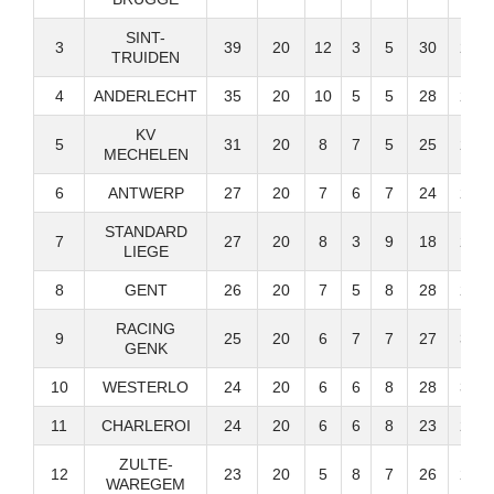
SINT-
3
39
20
12
3
5
30
23
TRUIDEN
4
ANDERLECHT
35
20
10
5
5
28
22
KV
5
31
20
8
7
5
25
22
MECHELEN
6
ANTWERP
27
20
7
6
7
24
21
STANDARD
7
27
20
8
3
9
18
23
LIEGE
8
GENT
26
20
7
5
8
28
29
RACING
9
25
20
6
7
7
27
31
GENK
10
WESTERLO
24
20
6
6
8
28
30
11
CHARLEROI
24
20
6
6
8
23
26
ZULTE-
12
23
20
5
8
7
26
29
WAREGEM