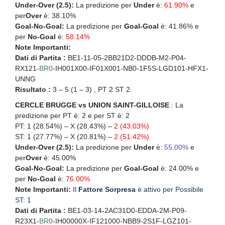
Under-Over (2.5):
La predizione per
Under
è:
61.90%
e
per
Over
è: 38.10%
Goal-No-Goal:
La predizione per
Goal-Goal
è: 41.86% e
per
No-Goal
è:
58.14%
Note Importanti:
Dati di Partita :
BE1-11-05-2BB21D2-DDDB-M2-P04-
RX121-
BR0
-IH001X00-IF01X001-NB0-1F5S-LGD101-HFX1-
UNNG
Risultato :
3 – 5 (1 – 3) , PT 2 ST 2
CERCLE BRUGGE vs UNION SAINT-GILLOISE
: La
predizione per PT è: 2 e per ST è: 2
PT: 1 (28.54%) – X (28.43%) –
2 (43.03%)
ST: 1 (27.77%) – X (20.81%) –
2 (51.42%)
Under-Over (2.5):
La predizione per
Under
è:
55.00%
e
per
Over
è: 45.00%
Goal-No-Goal:
La predizione per
Goal-Goal
è: 24.00% e
per
No-Goal
è:
76.00%
Note Importanti:
Il
Fattore Sorpresa
è attivo per Possibile
ST: 1
Dati di Partita :
BE1-03-14-2AC31D0-EDDA-2M-P09-
R23X1-
BR0
-IH00000X-IF121000-NBB9-2S1F-LGZ101-