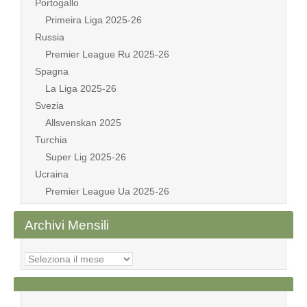
Portogallo
Primeira Liga 2025-26
Russia
Premier League Ru 2025-26
Spagna
La Liga 2025-26
Svezia
Allsvenskan 2025
Turchia
Super Lig 2025-26
Ucraina
Premier League Ua 2025-26
Archivi Mensili
Archivi
Mensili