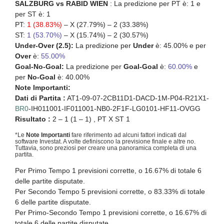
SALZBURG vs RABID WIEN
: La predizione per PT è: 1 e
per ST è: 1
PT:
1 (38.83%)
– X (27.79%) – 2 (33.38%)
ST:
1 (53.70%)
– X (15.74%) – 2 (30.57%)
Under-Over (2.5):
La predizione per
Under
è: 45.00% e per
Over
è:
55.00%
Goal-No-Goal:
La predizione per
Goal-Goal
è:
60.00%
e
per
No-Goal
è: 40.00%
Note Importanti:
Dati di Partita :
AT1-09-07-2CB11D1-DACD-1M-P04-R21X1-
BR0
-IH011001-IF011001-NB0-2F1F-LG0101-HF11-OVGG
Risultato :
2 – 1 (1 – 1) , PT X ST 1
*Le
Note Importanti
fare riferimento ad alcuni fattori indicati dal
software Investat. A volte definiscono la previsione finale e altre no.
Tuttavia, sono preziosi per creare una panoramica completa di una
partita.
Per Primo Tempo 1 previsioni corrette, o 16.67% di totale 6
delle partite disputate.
Per Secondo Tempo 5 previsioni corrette, o 83.33% di totale
6 delle partite disputate.
Per Primo-Secondo Tempo 1 previsioni corrette, o 16.67% di
totale 6 delle partite disputate.