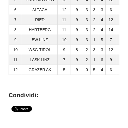
6
ALTACH
12
9
3
3
3
6
6
7
RIED
11
9
3
2
4
12
12
8
HARTBERG
11
9
3
2
4
14
14
9
BW LINZ
10
9
3
1
5
7
11
10
WSG TIROL
9
8
2
3
3
12
14
11
LASK LINZ
7
9
2
1
6
9
17
12
GRAZER AK
5
9
0
5
4
6
19
Condividi: