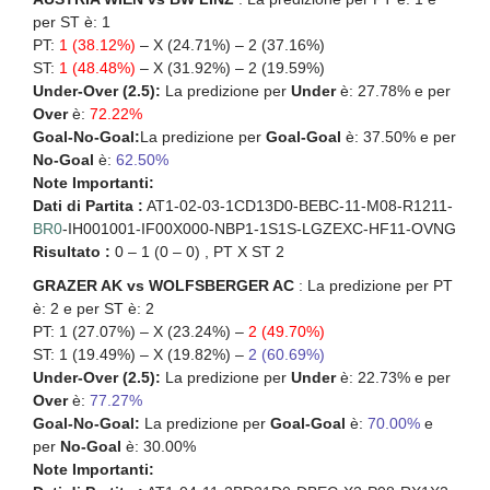
per ST è: 1
PT:
1 (38.12%)
– X (24.71%) – 2 (37.16%)
ST:
1 (48.48%)
– X (31.92%) – 2 (19.59%)
Under-Over (2.5):
La predizione per
Under
è: 27.78% e per
Over
è:
72.22%
Goal-No-Goal:
La predizione per
Goal-Goal
è: 37.50% e per
No-Goal
è:
62.50%
Note Importanti:
Dati di Partita :
AT1-02-03-1CD13D0-BEBC-11-M08-R1211-
BR0
-IH001001-IF00X000-NBP1-1S1S-LGZEXC-HF11-OVNG
Risultato :
0 – 1 (0 – 0) , PT X ST 2
GRAZER AK vs WOLFSBERGER AC
: La predizione per PT
è: 2 e per ST è: 2
PT: 1 (27.07%) – X (23.24%) –
2 (49.70%)
ST: 1 (19.49%) – X (19.82%) –
2 (60.69%)
Under-Over (2.5):
La predizione per
Under
è: 22.73% e per
Over
è:
77.27%
Goal-No-Goal:
La predizione per
Goal-Goal
è:
70.00%
e
per
No-Goal
è: 30.00%
Note Importanti: