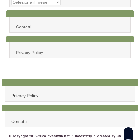
Archivi
Mensili
Contatti
Privacy Policy
Privacy Policy
Contatti
©Copyright 2015-2024 investwin.net • Investat© • created by G&L Web