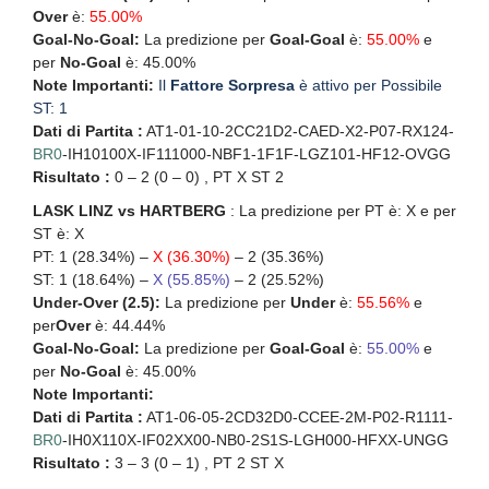
Over
è:
55.00%
Goal-No-Goal:
La predizione per
Goal-Goal
è:
55.00%
e
per
No-Goal
è: 45.00%
Note Importanti:
Il
Fattore Sorpresa
è attivo per Possibile
ST: 1
Dati di Partita :
AT1-01-10-2CC21D2-CAED-X2-P07-RX124-
BR0
-IH10100X-IF111000-NBF1-1F1F-LGZ101-HF12-OVGG
Risultato :
0 – 2 (0 – 0) , PT X ST 2
LASK LINZ vs HARTBERG
: La predizione per PT è: X e per
ST è: X
PT: 1 (28.34%) –
X (36.30%)
– 2 (35.36%)
ST: 1 (18.64%) –
X (55.85%)
– 2 (25.52%)
Under-Over (2.5):
La predizione per
Under
è:
55.56%
e
per
Over
è: 44.44%
Goal-No-Goal:
La predizione per
Goal-Goal
è:
55.00%
e
per
No-Goal
è: 45.00%
Note Importanti:
Dati di Partita :
AT1-06-05-2CD32D0-CCEE-2M-P02-R1111-
BR0
-IH0X110X-IF02XX00-NB0-2S1S-LGH000-HFXX-UNGG
Risultato :
3 – 3 (0 – 1) , PT 2 ST X