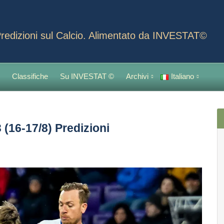
redizioni sul Calcio. Alimentato da INVESTAT©
Classifiche
Su INVESTAT ©
Archivi
Italiano
 (16-17/8) Predizioni