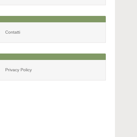
Mensili
Contatti
Privacy Policy