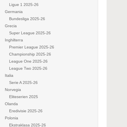
Ligue 1 2025-26
Germania
Bundesliga 2025-26
Grecia
Super League 2025-26
Inghilterra
Premier League 2025-26
Championship 2025-26
League One 2025-26
League Two 2025-26
Italia
Serie A 2025-26
Norvegia
Eliteserien 2025
Olanda
Eredivisie 2025-26
Polonia
Ekstraklasa 2025-26