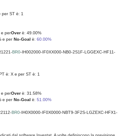
e per ST è: 1
%
e per
Over
è: 49.00%
% e per
No-Goal
è:
60.00%
R1221-
BR0
-IH002000-IF0XX000-NB0-2S1F-LGGEXC-HF11-
PT è: X e per ST è: 1
%
e per
Over
è: 31.58%
% e per
No-Goal
è:
51.00%
2112-
BR0
-IH0X0000-IF0X0000-NBT9-3F2S-LGZEXC-HFX1-
ndicati dal software Investat. A volte definiscono la previsione