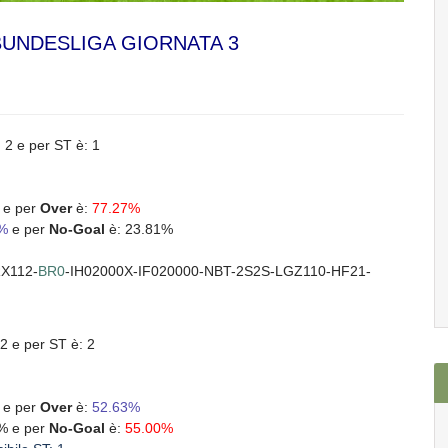
BUNDESLIGA GIORNATA 3
: 2 e per ST è: 1
 e per
Over
è:
77.27%
9%
e per
No-Goal
è: 23.81%
X112-
BR0
-IH02000X-IF020000-NBT-2S2S-LGZ110-HF21-
 2 e per ST è: 2
 e per
Over
è:
52.63%
% e per
No-Goal
è:
55.00%