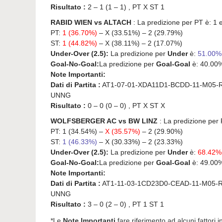
Risultato :
2 – 1 (1 – 1) , PT X ST 1
RABID WIEN vs ALTACH
: La predizione per PT è: 1 
PT:
1 (36.70%)
– X (33.51%) – 2 (29.79%)
ST:
1 (44.82%)
– X (38.11%) – 2 (17.07%)
Under-Over (2.5):
La predizione per
Under
è:
51.00
Goal-No-Goal:
La predizione per
Goal-Goal
è: 40.00
Note Importanti:
Dati di Partita :
AT1-07-01-XDA11D1-BCDD-11-M05-
UNNG
Risultato :
0 – 0 (0 – 0) , PT X ST X
WOLFSBERGER AC vs BW LINZ
: La predizione per 
PT: 1 (34.54%) –
X (35.57%)
– 2 (29.90%)
ST:
1 (46.33%)
– X (30.33%) – 2 (23.33%)
Under-Over (2.5):
La predizione per
Under
è:
68.42
Goal-No-Goal:
La predizione per
Goal-Goal
è: 49.00
Note Importanti:
Dati di Partita :
AT1-11-03-1CD23D0-CEAD-11-M05-R
UNNG
Risultato :
3 – 0 (2 – 0) , PT 1 ST 1
*Le
Note Importanti
fare riferimento ad alcuni fattori i