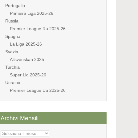
Portogallo
Primeira Liga 2025-26
Russia
Premier League Ru 2025-26
Spagna
La Liga 2025-26
Svezia
Allsvenskan 2025
Turchia
Super Lig 2025-26
Ucraina
Premier League Ua 2025-26
Archivi Mensili
Archivi