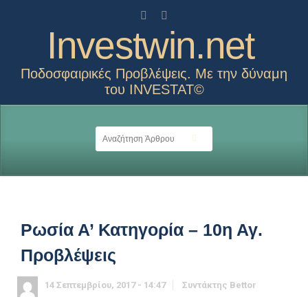
Investwin.net
Ποδοσφαιρικές Προβλέψεις. Με την δύναμη
του INVESTAT©
Ρωσία Α’ Κατηγορία – 10η Αγ.
Προβλέψεις
14 Σεπτεμβρίου, 2017 - 14:47
Συντάκτης
Bettor