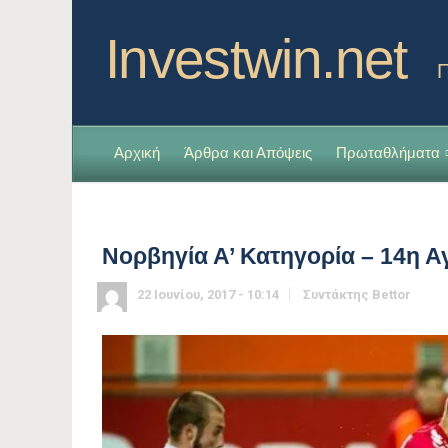
Investwin.net
Π
Αρχική
Άρθρα και Απόψεις
Πρωταθλήματα
Νορβηγία Α’ Κατηγορία – 14η Α
22 Ιουνίου, 2017 - 10:14
Συντάκτης
Bettor