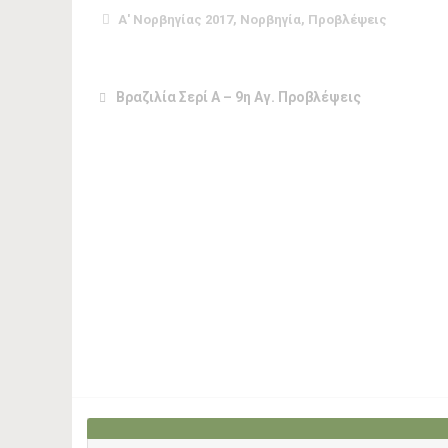
Α' Νορβηγίας 2017
,
Νορβηγία
,
Προβλέψεις
Βραζιλία Σερί Α – 9η Αγ. Προβλέψεις