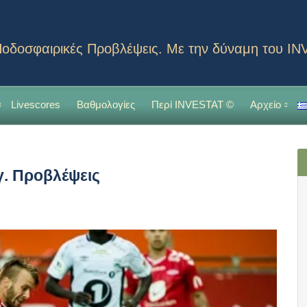
οδοσφαιρικές Προβλέψεις. Με την δύναμη του I
Livescores
Βαθμολογίες
Περί INVESTAT ©
Αρχείο
γ. Προβλέψεις