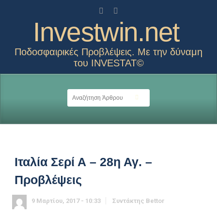
Investwin.net
Ποδοσφαιρικές Προβλέψεις. Με την δύναμη
του INVESTAT©
Ιταλία Σερί Α – 28η Αγ. –
Προβλέψεις
9 Μαρτίου, 2017 - 10:33
Συντάκτης
Bettor