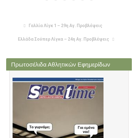
Γαλλία Λίγκ 1 – 29η Αγ. Προβλέψεις
Ελλάδα Σούπερ Λίγκα – 24η Αγ. Προβλέψεις
Πρωτοσέλιδα Αθλητικών Εφημερίδων