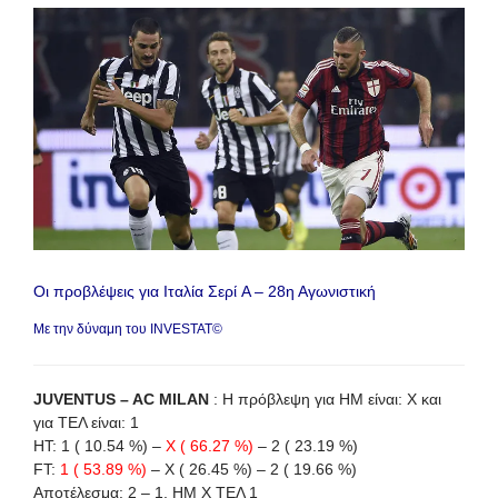
Οι προβλέψεις για Ιταλία Σερί A – 28η Αγωνιστική
Με την δύναμη του INVESTAT©
JUVENTUS – AC MILAN
: Η πρόβλεψη για HΜ είναι: X και
για ΤΕΛ είναι: 1
HT: 1 ( 10.54 %) –
X ( 66.27 %)
– 2 ( 23.19 %)
FT:
1 ( 53.89 %)
– X ( 26.45 %) – 2 ( 19.66 %)
Αποτέλεσμα: 2 – 1, ΗΜ Χ ΤΕΛ 1