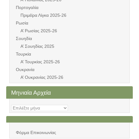
Πορτογαλία
Πριμέϊρα Λίγκα 2025-26
Ρωσία
Α’ Ρωσίας 2025-26
Σουηδία
Α’ Σουηδίας 2025
Τουρκία
Α’ Τουρκίας 2025-26
Ουκρανία
Α’ Ουκρανίας 2025-26
Μηνιαία Αρχεία
Μηνιαία
Αρχεία
Φόρμα Επικοινωνίας