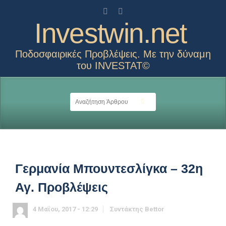
Investwin.net
Ποδοσφαιρικές Προβλέψεις. Με την δύναμη
του INVESTAT©
Γερμανία Μπουντεσλίγκα – 32η
Αγ. Προβλέψεις
4 Μαΐου, 2017 - 12:29
Συντάκτης
Bettor