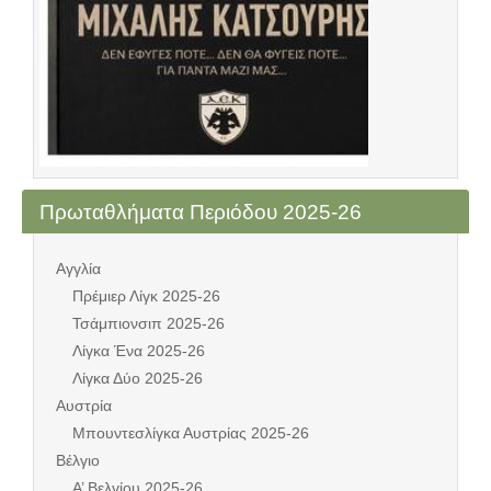
Πρωταθλήματα Περιόδου 2025-26
Αγγλία
Πρέμιερ Λίγκ 2025-26
Τσάμπιονσιπ 2025-26
Λίγκα Ένα 2025-26
Λίγκα Δύο 2025-26
Αυστρία
Μπουντεσλίγκα Αυστρίας 2025-26
Βέλγιο
Α’ Βελγίου 2025-26