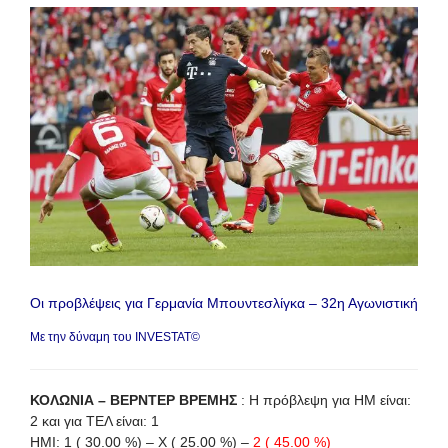
Οι προβλέψεις για Γερμανία Μπουντεσλίγκα – 32η Αγωνιστική
Με την δύναμη του INVESTAT©
ΚΟΛΩΝΙΑ – ΒΕΡΝΤΕΡ ΒΡΕΜΗΣ
: Η πρόβλεψη για HΜ είναι:
2 και για ΤΕΛ είναι: 1
ΗΜΙ: 1 ( 30.00 %) – X ( 25.00 %) –
2 ( 45.00 %)