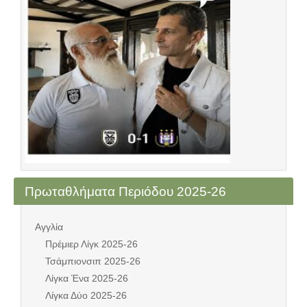
Πρωταθλήματα Περιόδου 2025-26
Αγγλία
Πρέμιερ Λίγκ 2025-26
Τσάμπιονσιπ 2025-26
Λίγκα Ένα 2025-26
Λίγκα Δύο 2025-26