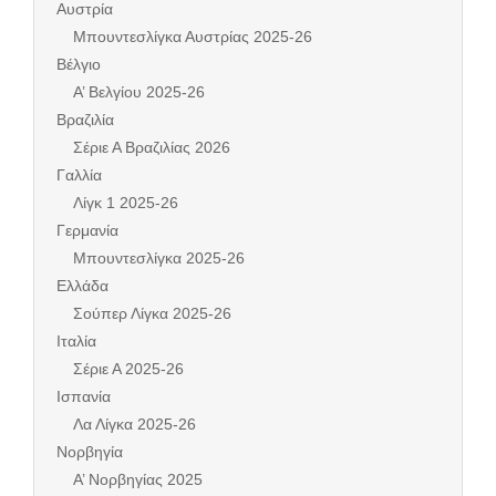
Αυστρία
Μπουντεσλίγκα Αυστρίας 2025-26
Βέλγιο
Α’ Βελγίου 2025-26
Βραζιλία
Σέριε Α Βραζιλίας 2026
Γαλλία
Λίγκ 1 2025-26
Γερμανία
Μπουντεσλίγκα 2025-26
Ελλάδα
Σούπερ Λίγκα 2025-26
Ιταλία
Σέριε Α 2025-26
Ισπανία
Λα Λίγκα 2025-26
Νορβηγία
Α’ Νορβηγίας 2025