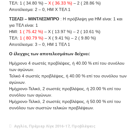
ΤΕΛ: 1 ( 34.80 %) –
X ( 36.33 %)
– 2 ( 28.86 %)
Αποτέλεσμα: 2 – 0, HM X ΤΕΛ 1
ΤΣΕΛΣΙ – ΜΙΝΤΛΕΣΜΠΡΟ
: Η πρόβλεψη για HΜ είναι: 1 και
για ΤΕΛ είναι: 1
ΗΜΙ:
1 ( 75.42 %)
– X ( 13.97 %) – 2 ( 10.61 %)
ΤΕΛ:
1 ( 80.79 %)
– X ( 9.41 %) – 2 ( 9.80 %)
Αποτέλεσμα: 3 – 0, HM 1 ΤΕΛ 1
Ο έλεγχος των αποτελεσμάτων δείχνει:
Ημίχρονο 4 σωστές προβλέψεις, ή 40.00 % επί του συνόλου
των αγώνων.
Τελικό 4 σωστές προβλέψεις, ή 40.00 % επί του συνόλου των
αγώνων.
Ημίχρονο-Τελικό, 2 σωστές προβλέψεις, ή 20.00 % επί του
συνόλου των αγώνων.
Ημίχρονο-Τελικό, 2 σωστές προβλέψεις, ή 50.00 % επί του
συνόλου των σωστών τελικών προβλέψεων.
Αγγλία
,
Πρέμιερ Λίγκ 2016-17
,
Προβλέψεις