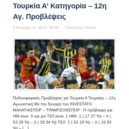
Τουρκία Α’ Κατηγορία – 12η
Αγ. Προβλέψεις
8 Νοεμβρίου, 2018 - 09:56
Συντάκτης
Bettor
Ποδοσφαιρικές Προβλέψεις για Τουρκία Α Τουρκίας – 12η
Αγωνιστική Με την δύναμη του INVESTAT©
ΜΑΛΑΤΙΑΣΠΟΡ – ΤΡΑΜΠΖΟΝΣΠΟΡ : Η πρόβλεψη για
HΜ είναι: X και για ΤΕΛ είναι: 1 ΗΜΙ: 1 ( 17.37 %) – X (
53.28 %) – 2 ( 29.34 %) ΤΕΛ: 1 ( 52.19 %) – X ( 16.93
%) – […]