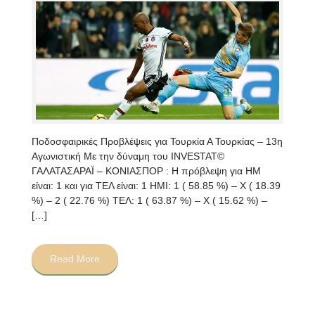
Ποδοσφαιρικές Προβλέψεις για Τουρκία Α Τουρκίας – 13η
Αγωνιστική Με την δύναμη του INVESTAT©
ΓΑΛΑΤΑΣΑΡΑΪ – ΚΟΝΙΑΣΠΟΡ : Η πρόβλεψη για HΜ
είναι: 1 και για ΤΕΛ είναι: 1 ΗΜΙ: 1 ( 58.85 %) – X ( 18.39
%) – 2 ( 22.76 %) ΤΕΛ: 1 ( 63.87 %) – X ( 15.62 %) –
[…]
Read More