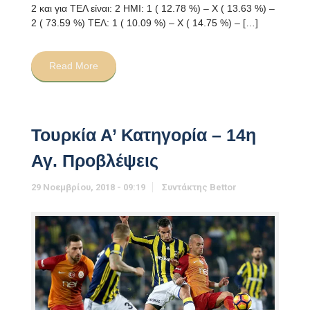
2 και για ΤΕΛ είναι: 2 ΗΜΙ: 1 ( 12.78 %) – X ( 13.63 %) –
2 ( 73.59 %) ΤΕΛ: 1 ( 10.09 %) – X ( 14.75 %) – […]
Read More
Τουρκία Α’ Κατηγορία – 14η
Αγ. Προβλέψεις
29 Νοεμβρίου, 2018 - 09:19
Συντάκτης
Bettor