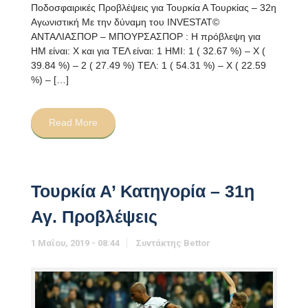
Ποδοσφαιρικές Προβλέψεις για Τουρκία Α Τουρκίας – 32η
Αγωνιστική Με την δύναμη του INVESTAT©
ΑΝΤΑΛΙΑΣΠΟΡ – ΜΠΟΥΡΣΑΣΠΟΡ : Η πρόβλεψη για
HΜ είναι: X και για ΤΕΛ είναι: 1 ΗΜΙ: 1 ( 32.67 %) – X (
39.84 %) – 2 ( 27.49 %) ΤΕΛ: 1 ( 54.31 %) – X ( 22.59
%) – […]
Read More
Τουρκία Α’ Κατηγορία – 31η
Αγ. Προβλέψεις
1 Μαΐου, 2019 - 08:44
Συντάκτης
Bettor