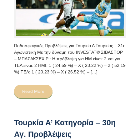
Ποδοσφαιρικές Προβλέψεις για Τουρκία Α Τουρκίας – 31η
Αγωνιστική Με την δύναμη του INVESTAT© ΣΙΒΑΣΠΟΡ
– ΜΠΑΣΑΚΣΕΧΙΡ : Η πρόβλεψη για HΜ είναι: 2 και για
ΤΕΛ είναι: 2 ΗΜΙ: 1 ( 24.59 %) – X ( 23.22 %) – 2 ( 52.19
%) ΤΕΛ: 1 ( 20.23 %) – X ( 26.52 %) – […]
Read More
Τουρκία Α’ Κατηγορία – 30η
Αγ. Προβλέψεις