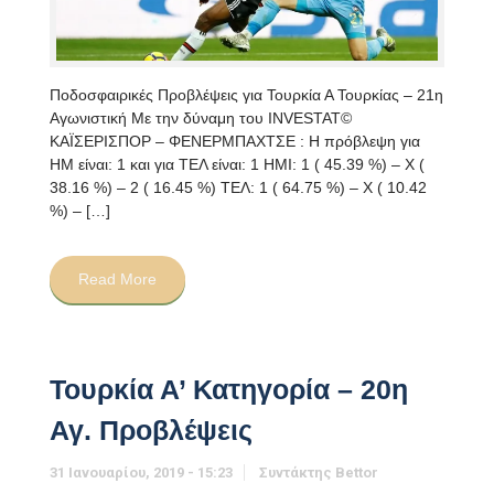
Ποδοσφαιρικές Προβλέψεις για Τουρκία Α Τουρκίας – 21η
Αγωνιστική Με την δύναμη του INVESTAT©
ΚΑΪΣΕΡΙΣΠΟΡ – ΦΕΝΕΡΜΠΑΧΤΣΕ : Η πρόβλεψη για
HΜ είναι: 1 και για ΤΕΛ είναι: 1 ΗΜΙ: 1 ( 45.39 %) – X (
38.16 %) – 2 ( 16.45 %) ΤΕΛ: 1 ( 64.75 %) – X ( 10.42
%) – […]
Read More
Τουρκία Α’ Κατηγορία – 20η
Αγ. Προβλέψεις
31 Ιανουαρίου, 2019 - 15:23
Συντάκτης
Bettor