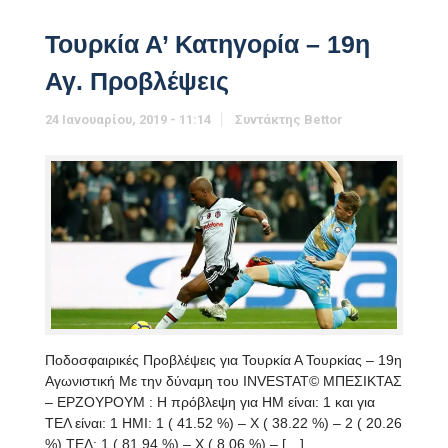
Τουρκία Α’ Κατηγορία – 19η
Αγ. Προβλέψεις
24 Ιανουαρίου, 2019 - 11:14
Συντάκτης
Bettor
Ποδοσφαιρικές Προβλέψεις για Τουρκία Α Τουρκίας – 19η
Αγωνιστική Με την δύναμη του INVESTAT© ΜΠΕΣΙΚΤΑΣ
– ΕΡΖΟΥΡΟΥΜ : Η πρόβλεψη για HΜ είναι: 1 και για
ΤΕΛ είναι: 1 ΗΜΙ: 1 ( 41.52 %) – X ( 38.22 %) – 2 ( 20.26
%) ΤΕΛ: 1 ( 81.94 %) – X ( 8.06 %) – […]