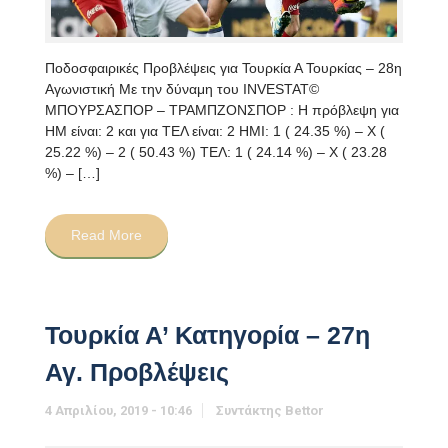
Ποδοσφαιρικές Προβλέψεις για Τουρκία Α Τουρκίας – 28η
Αγωνιστική Με την δύναμη του INVESTAT©
ΜΠΟΥΡΣΑΣΠΟΡ – ΤΡΑΜΠΖΟΝΣΠΟΡ : Η πρόβλεψη για
HΜ είναι: 2 και για ΤΕΛ είναι: 2 ΗΜΙ: 1 ( 24.35 %) – X (
25.22 %) – 2 ( 50.43 %) ΤΕΛ: 1 ( 24.14 %) – X ( 23.28
%) – […]
Read More
Τουρκία Α’ Κατηγορία – 27η
Αγ. Προβλέψεις
4 Απριλίου, 2019 - 10:46
Συντάκτης
Bettor