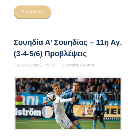
Read More
Σουηδία Α’ Σουηδίας – 11η Αγ.
(3-4-5/6) Προβλέψεις
1 Ιουνίου, 2023 - 19:30
Συντάκτης
Bettor