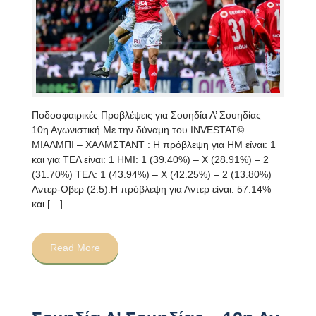
Ποδοσφαιρικές Προβλέψεις για Σουηδία Α’ Σουηδίας –
10η Αγωνιστική Με την δύναμη του INVESTAT©
ΜΙΑΛΜΠΙ – ΧΑΛΜΣΤΑΝΤ : Η πρόβλεψη για HΜ είναι: 1
και για ΤΕΛ είναι: 1 ΗΜΙ: 1 (39.40%) – X (28.91%) – 2
(31.70%) ΤΕΛ: 1 (43.94%) – X (42.25%) – 2 (13.80%)
Αντερ-Οβερ (2.5):Η πρόβλεψη για Αντερ είναι: 57.14%
και […]
Read More