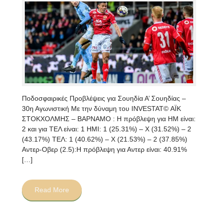
Ποδοσφαιρικές Προβλέψεις για Σουηδία Α’ Σουηδίας –
30η Αγωνιστική Με την δύναμη του INVESTAT© ΑΪΚ
ΣΤΟΚΧΟΛΜΗΣ – ΒΑΡΝΑΜΟ : Η πρόβλεψη για HΜ είναι:
2 και για ΤΕΛ είναι: 1 ΗΜΙ: 1 (25.31%) – X (31.52%) – 2
(43.17%) ΤΕΛ: 1 (40.62%) – X (21.53%) – 2 (37.85%)
Αντερ-Οβερ (2.5):Η πρόβλεψη για Αντερ είναι: 40.91%
[…]
Read More