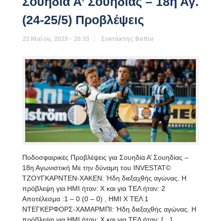
Σουηδία Α’ Σουηδίας – 18η Αγ.
(24-25/5) Προβλέψεις
23 Μαΐου, 2023 - 20:33
Συντάκτης
Bettor
Ποδοσφαιρικές Προβλέψεις για Σουηδία Α’ Σουηδίας –
18η Αγωνιστική Με την δύναμη του INVESTAT©
ΤΖΟΥΓΚΑΡΝΤΕΝ-ΧΑΚΕΝ: Ήδη διεξαχθής αγώνας. Η
πρόβλεψη για HΜΙ ήταν: X και για ΤΕΛ ήταν: 2
Αποτέλεσμα :1 – 0 (0 – 0) , ΗΜΙ X ΤΕΛ 1
ΝΤΕΓΚΕΡΦΟΡΣ-ΧΑΜΑΡΜΠΙ: Ήδη διεξαχθής αγώνας. Η
πρόβλεψη για HΜΙ ήταν: X και για ΤΕΛ ήταν: […]