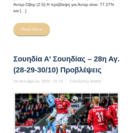
Αντερ-Οβερ (2.5):Η πρόβλεψη για Αντερ είναι: 77.27%
και […]
Read More
Σουηδία Α’ Σουηδίας – 28η Αγ.
(28-29-30/10) Προβλέψεις
26 Οκτωβρίου, 2023 - 21:15
Συντάκτης
Bettor