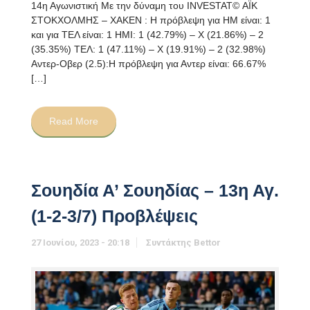
14η Αγωνιστική Με την δύναμη του INVESTAT© ΑΪΚ
ΣΤΟΚΧΟΛΜΗΣ – ΧΑΚΕΝ : Η πρόβλεψη για HΜ είναι: 1
και για ΤΕΛ είναι: 1 ΗΜΙ: 1 (42.79%) – X (21.86%) – 2
(35.35%) ΤΕΛ: 1 (47.11%) – X (19.91%) – 2 (32.98%)
Αντερ-Οβερ (2.5):Η πρόβλεψη για Αντερ είναι: 66.67%
[…]
Read More
Σουηδία Α’ Σουηδίας – 13η Αγ.
(1-2-3/7) Προβλέψεις
27 Ιουνίου, 2023 - 20:18
Συντάκτης
Bettor