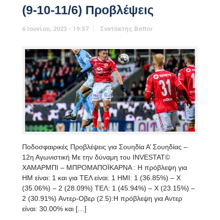
(9-10-11/6) Προβλέψεις
6 Ιουνίου, 2023 - 19:57
Συντάκτης
Bettor
Ποδοσφαιρικές Προβλέψεις για Σουηδία Α’ Σουηδίας –
12η Αγωνιστική Με την δύναμη του INVESTAT©
ΧΑΜΑΡΜΠΙ – ΜΠΡΟΜΑΠΟΪΚΑΡΝΑ : Η πρόβλεψη για
HΜ είναι: 1 και για ΤΕΛ είναι: 1 ΗΜΙ: 1 (36.85%) – X
(35.06%) – 2 (28.09%) ΤΕΛ: 1 (45.94%) – X (23.15%) –
2 (30.91%) Αντερ-Οβερ (2.5):Η πρόβλεψη για Αντερ
είναι: 30.00% και […]