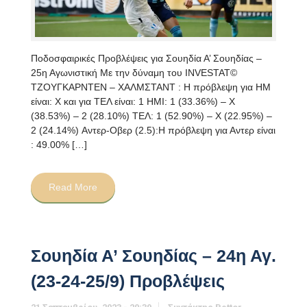
Ποδοσφαιρικές Προβλέψεις για Σουηδία Α’ Σουηδίας –
25η Αγωνιστική Με την δύναμη του INVESTAT©
ΤΖΟΥΓΚΑΡΝΤΕΝ – ΧΑΛΜΣΤΑΝΤ : Η πρόβλεψη για HΜ
είναι: X και για ΤΕΛ είναι: 1 ΗΜΙ: 1 (33.36%) – X
(38.53%) – 2 (28.10%) ΤΕΛ: 1 (52.90%) – X (22.95%) –
2 (24.14%) Αντερ-Οβερ (2.5):Η πρόβλεψη για Αντερ είναι
: 49.00% […]
Read More
Σουηδία Α’ Σουηδίας – 24η Αγ.
(23-24-25/9) Προβλέψεις