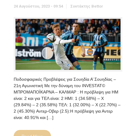
24 Αυγούστου, 2023 - 09:54
Συντάκτης
Bettor
Ποδοσφαιρικές Προβλέψεις για Σουηδία Α’ Σουηδίας –
21η Αγωνιστική Με την δύναμη του INVESTAT©
ΜΠΡΟΜΑΠΟΪΚΑΡΝΑ – ΚΑΛΜΑΡ : Η πρόβλεψη για HΜ
είναι: 2 και για ΤΕΛ είναι: 2 ΗΜΙ: 1 (34.58%) – X
(29.84%) – 2 (35.58%) ΤΕΛ: 1 (32.00%) – X (22.70%) –
2 (45.30%) Αντερ-Οβερ (2.5):Η πρόβλεψη για Αντερ
είναι: 40.91% και […]