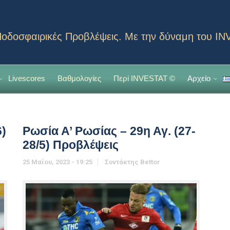
οδοσφαιρικές Προβλέψεις. Με την δύναμη του I
Livescores
Βαθμολογίες
Περί INVESTAT ©
Αρχείο
6)
Ρωσία Α’ Ρωσίας – 29η Αγ. (27-
28/5) Προβλέψεις
25 Μαΐου, 2023 - 19:25
Συντάκτης
Bettor