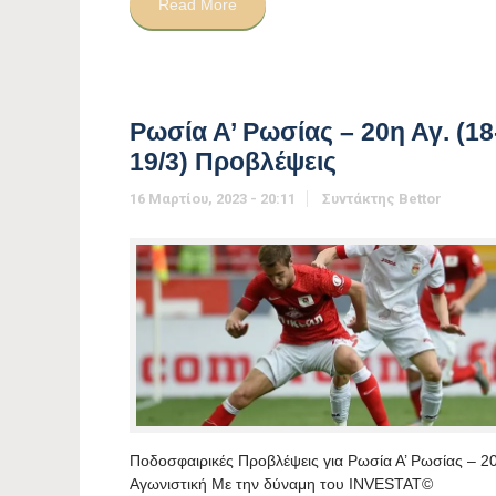
Read More
Ρωσία Α’ Ρωσίας – 20η Αγ. (18
19/3) Προβλέψεις
16 Μαρτίου, 2023 - 20:11
Συντάκτης
Bettor
Ποδοσφαιρικές Προβλέψεις για Ρωσία Α’ Ρωσίας – 2
Αγωνιστική Με την δύναμη του INVESTAT©