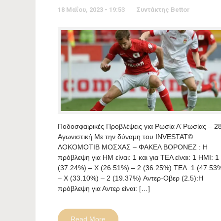
18 Μαΐου, 2023 - 19:53
Συντάκτης
Bettor
Ποδοσφαιρικές Προβλέψεις για Ρωσία Α’ Ρωσίας – 2
Αγωνιστική Με την δύναμη του INVESTAT©
ΛΟΚΟΜΟΤΙΒ ΜΟΣΧΑΣ – ΦΑΚΕΛ ΒΟΡΟΝΕΖ : Η
πρόβλεψη για HΜ είναι: 1 και για ΤΕΛ είναι: 1 ΗΜΙ: 1
(37.24%) – X (26.51%) – 2 (36.25%) ΤΕΛ: 1 (47.53
– X (33.10%) – 2 (19.37%) Αντερ-Οβερ (2.5):Η
πρόβλεψη για Αντερ είναι: […]
Read More