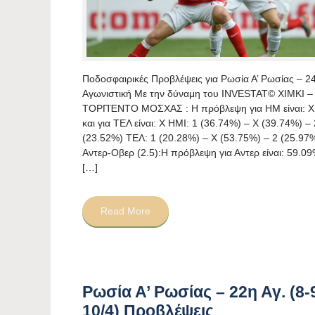
Ποδοσφαιρικές Προβλέψεις για Ρωσία Α’ Ρωσίας – 2
Αγωνιστική Με την δύναμη του INVESTAT© ΧΙΜΚΙ –
ΤΟΡΠΈΝΤΟ ΜΟΣΧΑΣ : Η πρόβλεψη για HΜ είναι: X
και για ΤΕΛ είναι: X ΗΜΙ: 1 (36.74%) – X (39.74%) – 
(23.52%) ΤΕΛ: 1 (20.28%) – X (53.75%) – 2 (25.97
Αντερ-Οβερ (2.5):Η πρόβλεψη για Αντερ είναι: 59.0
[…]
Read More
Ρωσία Α’ Ρωσίας – 22η Αγ. (8-
10/4) Προβλέψεις