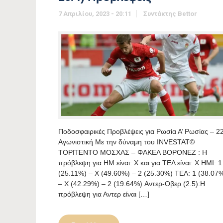
7 Απριλίου, 2023 - 20:11
Συντάκτης
Bettor
Ποδοσφαιρικές Προβλέψεις για Ρωσία Α’ Ρωσίας – 2
Αγωνιστική Με την δύναμη του INVESTAT©
ΤΟΡΠΈΝΤΟ ΜΟΣΧΑΣ – ΦΑΚΕΛ ΒΟΡΟΝΕΖ : Η
πρόβλεψη για HΜ είναι: X και για ΤΕΛ είναι: X ΗΜΙ: 1
(25.11%) – X (49.60%) – 2 (25.30%) ΤΕΛ: 1 (38.07
– X (42.29%) – 2 (19.64%) Αντερ-Οβερ (2.5):Η
πρόβλεψη για Αντερ είναι […]