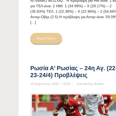
ΝΤΙΝΑΜΟ ΜΟΣΧΑΣ : Η πρόβλεψη για HΜ είναι: 2 κα
για ΤΕΛ είναι: 2 ΗΜΙ: 1 (34.99%) – X (29.17%) – 2
(35.83%) ΤΕΛ: 1 (22.38%) – X (22.96%) – 2 (54.66
Αντερ-Οβερ (2.5):Η πρόβλεψη για Αντερ είναι: 59.0
[…]
Read More
Ρωσία Α’ Ρωσίας – 24η Αγ. (22
23-24/4) Προβλέψεις
20 Απριλίου, 2023 - 19:50
Συντάκτης
Bettor