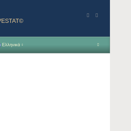
NVESTAT©
Ελληνικά