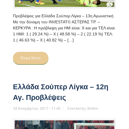
Προβλέψεις για Ελλάδα Σούπερ Λίγκα – 13η Αγωνιστική
Με την δύναμη του INVESTAT© ΑΣΤΕΡΑΣ ΤΡ. –
ΚΕΡΚΥΡΑ : Η πρόβλεψη για HΜ είναι: X και για ΤΕΛ είναι:
1 ΗΜΙ: 1 ( 29.24 %) – X ( 48.58 %) – 2 ( 22.19 %) ΤΕΛ:
1 ( 46.63 %) – X ( 40.82 %) – […]
Read More
Ελλάδα Σούπερ Λίγκα – 12η
Αγ. Προβλέψεις
24 Νοεμβρίου, 2017 - 11:45
Συντάκτης
Bettor