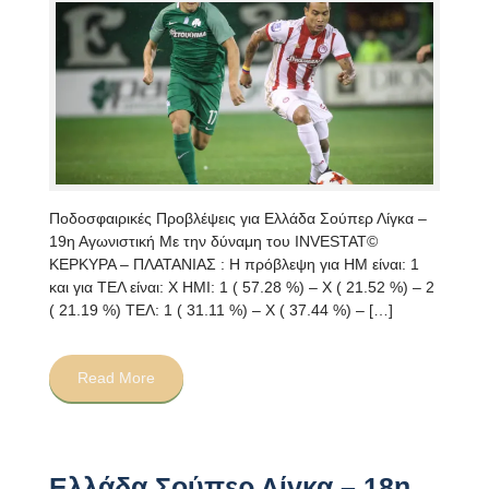
Ποδοσφαιρικές Προβλέψεις για Ελλάδα Σούπερ Λίγκα –
19η Αγωνιστική Με την δύναμη του INVESTAT©
ΚΕΡΚΥΡΑ – ΠΛΑΤΑΝΙΑΣ : Η πρόβλεψη για HΜ είναι: 1
και για ΤΕΛ είναι: X ΗΜΙ: 1 ( 57.28 %) – X ( 21.52 %) – 2
( 21.19 %) ΤΕΛ: 1 ( 31.11 %) – X ( 37.44 %) – […]
Read More
Ελλάδα Σούπερ Λίγκα – 18η