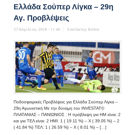
Ελλάδα Σούπερ Λίγκα – 29η
Αγ. Προβλέψεις
27 Απριλίου, 2018 - 11:40
Συντάκτης
Bettor
Ποδοσφαιρικές Προβλέψεις για Ελλάδα Σούπερ Λίγκα –
29η Αγωνιστική Με την δύναμη του INVESTAT©
ΠΛΑΤΑΝΙΑΣ – ΠΑΝΙΩΝΙΟΣ : Η πρόβλεψη για HΜ είναι: 2
και για ΤΕΛ είναι: 2 ΗΜΙ: 1 ( 19.11 %) – X ( 39.05 %) – 2
( 41.84 %) ΤΕΛ: 1 ( 26.59 %) – X ( 8.01 %) – […]