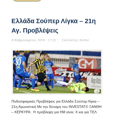
Ελλάδα Σούπερ Λίγκα – 21η
Αγ. Προβλέψεις
8 Φεβρουαρίου, 2018 - 17:22
Συντάκτης
Bettor
Ποδοσφαιρικές Προβλέψεις για Ελλάδα Σούπερ Λίγκα –
21η Αγωνιστική Με την δύναμη του INVESTAT© ΞΑΝΘΗ
– ΚΕΡΚΥΡΑ : Η πρόβλεψη για HΜ είναι: X και για ΤΕΛ