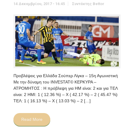
14 Δεκεμβρίου, 2017 - 16:45
Συντάκτης
Bettor
Προβλέψεις για Ελλάδα Σούπερ Λίγκα – 15η Αγωνιστική
Με την δύναμη του INVESTAT© ΚΕΡΚΥΡΑ –
ΑΤΡΟΜΗΤΟΣ : Η πρόβλεψη για HΜ είναι: 2 και για ΤΕΛ
είναι: 2 ΗΜΙ: 1 ( 12.36 %) – X ( 42.17 %) – 2 ( 45.47 %)
ΤΕΛ: 1 ( 16.13 %) – X ( 13.03 %) – 2 […]
Read More