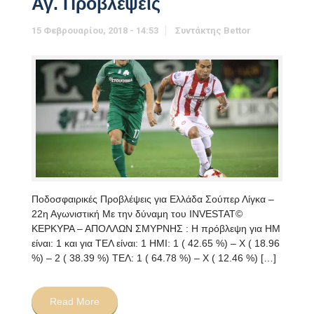
Αγ. Προβλέψεις
15 Φεβρουαρίου, 2018 - 14:53
Συντάκτης
Bettor
Ποδοσφαιρικές Προβλέψεις για Ελλάδα Σούπερ Λίγκα –
22η Αγωνιστική Με την δύναμη του INVESTAT©
ΚΕΡΚΥΡΑ – ΑΠΟΛΛΩΝ ΣΜΥΡΝΗΣ : Η πρόβλεψη για HΜ
είναι: 1 και για ΤΕΛ είναι: 1 ΗΜΙ: 1 ( 42.65 %) – X ( 18.96
%) – 2 ( 38.39 %) ΤΕΛ: 1 ( 64.78 %) – X ( 12.46 %) […]
Read More