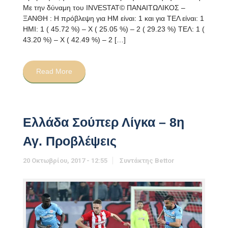
Με την δύναμη του INVESTAT© ΠΑΝΑΙΤΩΛΙΚΟΣ –
ΞΑΝΘΗ : Η πρόβλεψη για HΜ είναι: 1 και για ΤΕΛ είναι: 1
ΗΜΙ: 1 ( 45.72 %) – X ( 25.05 %) – 2 ( 29.23 %) ΤΕΛ: 1 (
43.20 %) – X ( 42.49 %) – 2 […]
Read More
Ελλάδα Σούπερ Λίγκα – 8η
Αγ. Προβλέψεις
20 Οκτωβρίου, 2017 - 12:55
Συντάκτης
Bettor