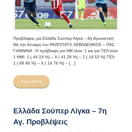
Προβλέψεις για Ελλάδα Σούπερ Λίγκα – 8η Αγωνιστική
Με την δύναμη του INVESTAT© ΛΕΒΑΔΕΙΑΚΟΣ – ΠΑΣ
ΓΙΑΝΝΙΝΑ : Η πρόβλεψη για HΜ είναι: 1 και για ΤΕΛ είναι:
1 ΗΜΙ: 1 ( 44.19 %) – X ( 41.28 %) – 2 ( 14.53 %) ΤΕΛ:
1 ( 68.40 %) – X ( 14.76 %) – […]
Read More
Ελλάδα Σούπερ Λίγκα – 7η
Αγ. Προβλέψεις