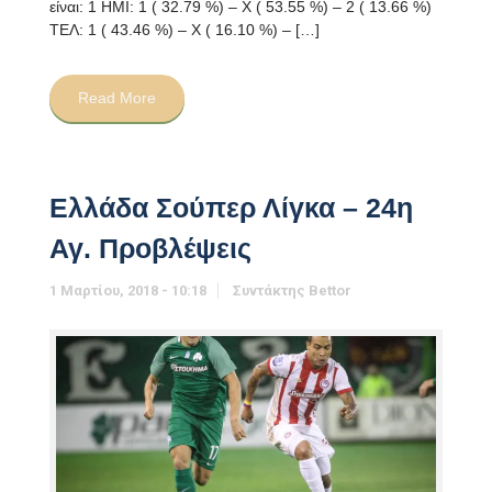
είναι: 1 ΗΜΙ: 1 ( 32.79 %) – X ( 53.55 %) – 2 ( 13.66 %)
ΤΕΛ: 1 ( 43.46 %) – X ( 16.10 %) – […]
Read More
Ελλάδα Σούπερ Λίγκα – 24η
Αγ. Προβλέψεις
1 Μαρτίου, 2018 - 10:18
Συντάκτης
Bettor