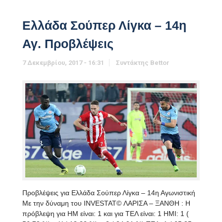
Ελλάδα Σούπερ Λίγκα – 14η
Αγ. Προβλέψεις
7 Δεκεμβρίου, 2017 - 16:31
Συντάκτης
Bettor
Προβλέψεις για Ελλάδα Σούπερ Λίγκα – 14η Αγωνιστική
Με την δύναμη του INVESTAT© ΛΑΡΙΣΑ – ΞΑΝΘΗ : Η
πρόβλεψη για HΜ είναι: 1 και για ΤΕΛ είναι: 1 ΗΜΙ: 1 (