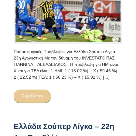
Ποδοσφαιρικές Προβλέψεις για Ελλάδα Σούπερ Λίγκα –
23η Αγωνιστική Με την δύναμη του INVESTAT© ΠΑΣ
ΓΙΑΝΝΙΝΑ – ΛΕΒΑΔΕΙΑΚΟΣ : Η πρόβλεψη για HΜ είναι:
X και για ΤΕΛ είναι: 1 ΗΜΙ: 1 ( 18.02 %) – X ( 59.46 %) –
2 ( 22.52 %) ΤΕΛ: 1 ( 56.23 %) – X ( 15.92 %) […]
Read More
Ελλάδα Σούπερ Λίγκα – 22η