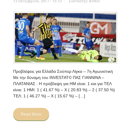
12 Οκτωβρίου, 2017 - 15:13
Συντάκτης
Bettor
Προβλέψεις για Ελλάδα Σούπερ Λίγκα – 7η Αγωνιστική
Με την δύναμη του INVESTAT© ΠΑΣ ΓΙΑΝΝΙΝΑ –
ΠΛΑΤΑΝΙΑΣ : Η πρόβλεψη για HΜ είναι: 1 και για ΤΕΛ
είναι: 1 ΗΜΙ: 1 ( 41.67 %) – X ( 20.83 %) – 2 ( 37.50 %)
ΤΕΛ: 1 ( 46.27 %) – X ( 15.67 %) – […]
Read More