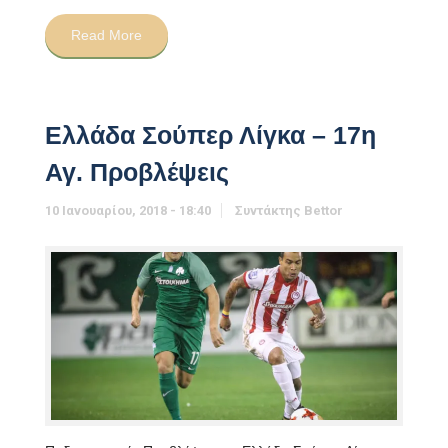
Read More
Ελλάδα Σούπερ Λίγκα – 17η
Αγ. Προβλέψεις
10 Ιανουαρίου, 2018 - 18:40
Συντάκτης
Bettor