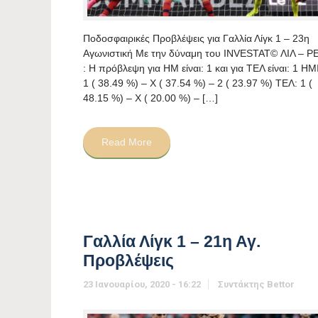
Ποδοσφαιρικές Προβλέψεις για Γαλλία Λίγκ 1 – 23η
Αγωνιστική Με την δύναμη του INVESTAT© ΛΙΛ – Ρ
: Η πρόβλεψη για HΜ είναι: 1 και για ΤΕΛ είναι: 1 ΗΜΙ
1 ( 38.49 %) – X ( 37.54 %) – 2 ( 23.97 %) ΤΕΛ: 1 (
48.15 %) – X ( 20.00 %) – […]
Read More
Γαλλία Λίγκ 1 – 21η Αγ.
Προβλέψεις
23 Ιανουαρίου, 2020 - 16:22
Συντάκτης
Bettor