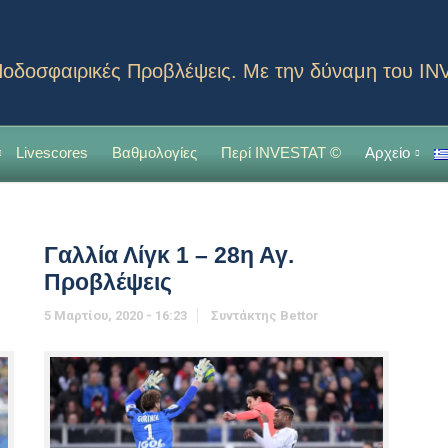
οδοσφαιρικές Προβλέψεις. Με την δύναμη του I
Livescores
Βαθμολογίες
Περί INVESTAT ©
Αρχείο
Γαλλία Λίγκ 1 – 28η Αγ.
Προβλέψεις
5 Μαρτίου, 2020 - 16:23
Συντάκτης
Bettor