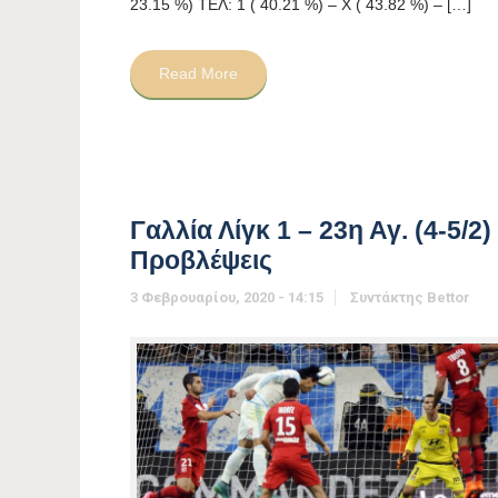
23.15 %) ΤΕΛ: 1 ( 40.21 %) – X ( 43.82 %) – […]
Read More
Γαλλία Λίγκ 1 – 23η Αγ. (4-5/2)
Προβλέψεις
3 Φεβρουαρίου, 2020 - 14:15
Συντάκτης
Bettor