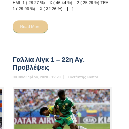
ΗΜΙ: 1 ( 28.27 %) – X ( 46.44 %) – 2 ( 25.29 %) ΤΕΛ:
1 ( 29.96 %) – X ( 32.26 %) – […]
Read More
Γαλλία Λίγκ 1 – 22η Αγ.
Προβλέψεις
30 Ιανουαρίου, 2020 - 12:23
Συντάκτης
Bettor