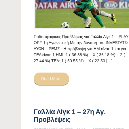
Ποδοσφαιρικές Προβλέψεις για Γαλλία Λίγκ 1 – PLAY
OFF 1η Αγωνιστική Με την δύναμη του INVESTAT©
ΛΥΩΝ – ΡΕΜΣ : Η πρόβλεψη για HΜ είναι: 1 και για
ΤΕΛ είναι: 1 ΗΜΙ: 1 ( 36.38 %) – X ( 36.18 %) – 2 (
27.44 %) ΤΕΛ: 1 ( 50.55 %) – X ( 22.50 […]
Read More
Γαλλία Λίγκ 1 – 27η Αγ.
Προβλέψεις