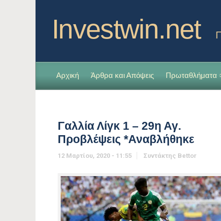
Investwin.net
Π
Αρχική
Άρθρα και Απόψεις
Πρωταθλήματα
Γαλλία Λίγκ 1 – 29η Αγ.
Προβλέψεις *Αναβλήθηκε
12 Μαρτίου, 2020 - 11:55
Συντάκτης
Bettor