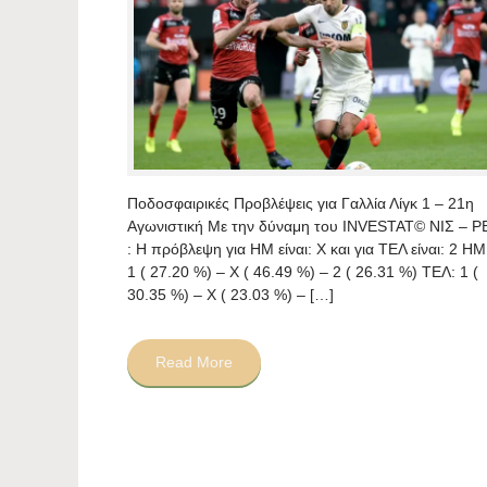
Ποδοσφαιρικές Προβλέψεις για Γαλλία Λίγκ 1 – 21η
Αγωνιστική Με την δύναμη του INVESTAT© ΝΙΣ – Ρ
: Η πρόβλεψη για HΜ είναι: X και για ΤΕΛ είναι: 2 ΗΜ
1 ( 27.20 %) – X ( 46.49 %) – 2 ( 26.31 %) ΤΕΛ: 1 (
30.35 %) – X ( 23.03 %) – […]
Read More