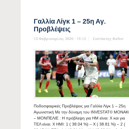
Γαλλία Λίγκ 1 – 25η Αγ.
Προβλέψεις
13 Φεβρουαρίου, 2020 - 15:12
Συντάκτης
Bettor
Ποδοσφαιρικές Προβλέψεις για Γαλλία Λίγκ 1 – 25η
Αγωνιστική Με την δύναμη του INVESTAT© ΜΟΝΑ
– ΜΟΝΠΕΛΙΕ : Η πρόβλεψη για HΜ είναι: X και για
ΤΕΛ είναι: X ΗΜΙ: 1 ( 38.04 %) – X ( 38.81 %) – 2 (