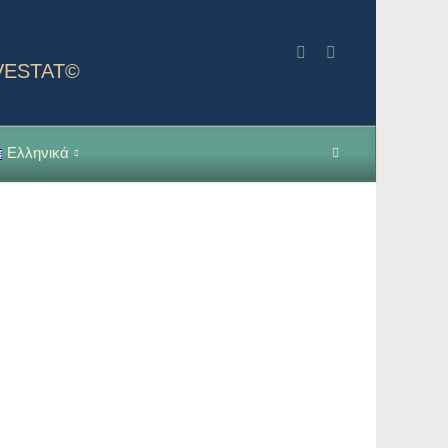
NVESTAT©
Ελληνικά