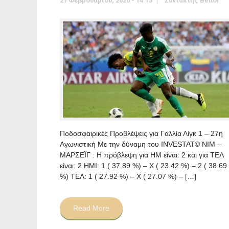
27 Φεβρουαρίου, 2020 - 14:15
Συντάκτης
Bettor
Ποδοσφαιρικές Προβλέψεις για Γαλλία Λίγκ 1 – 27η
Αγωνιστική Με την δύναμη του INVESTAT© ΝΙΜ –
ΜΑΡΣΕΪΓ : Η πρόβλεψη για HΜ είναι: 2 και για ΤΕΛ
είναι: 2 ΗΜΙ: 1 ( 37.89 %) – X ( 23.42 %) – 2 ( 38.69
%) ΤΕΛ: 1 ( 27.92 %) – X ( 27.07 %) – […]
Read More