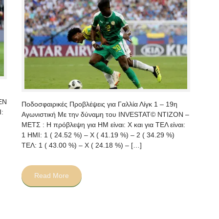
ΕΝ
Ποδοσφαιρικές Προβλέψεις για Γαλλία Λίγκ 1 – 19η
Ι:
Αγωνιστική Με την δύναμη του INVESTAT© ΝΤΙΖΟΝ –
ΜΕΤΣ : Η πρόβλεψη για HΜ είναι: X και για ΤΕΛ είναι:
1 ΗΜΙ: 1 ( 24.52 %) – X ( 41.19 %) – 2 ( 34.29 %)
ΤΕΛ: 1 ( 43.00 %) – X ( 24.18 %) – […]
Read More