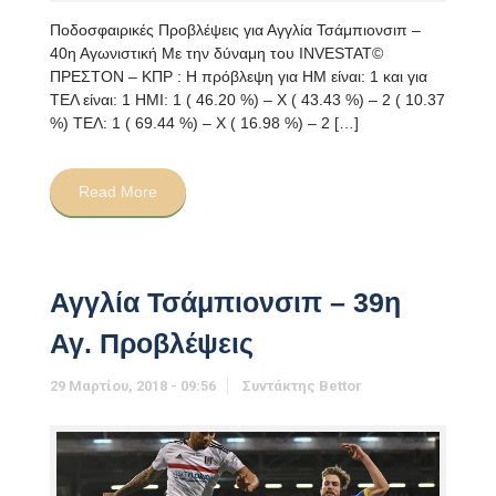
Ποδοσφαιρικές Προβλέψεις για Αγγλία Τσάμπιονσιπ –
40η Αγωνιστική Με την δύναμη του INVESTAT©
ΠΡΕΣΤΟΝ – ΚΠΡ : Η πρόβλεψη για HΜ είναι: 1 και για
ΤΕΛ είναι: 1 ΗΜΙ: 1 ( 46.20 %) – X ( 43.43 %) – 2 ( 10.37
%) ΤΕΛ: 1 ( 69.44 %) – X ( 16.98 %) – 2 […]
Read More
Αγγλία Τσάμπιονσιπ – 39η
Αγ. Προβλέψεις
29 Μαρτίου, 2018 - 09:56
Συντάκτης
Bettor