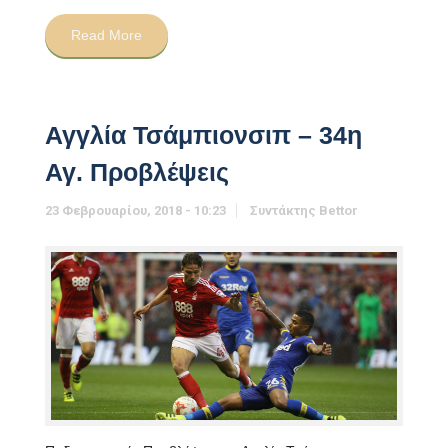
Read More
Αγγλία Τσάμπιονσιπ – 34η
Αγ. Προβλέψεις
23 Φεβρουαρίου, 2018 - 10:23
Συντάκτης
Bettor