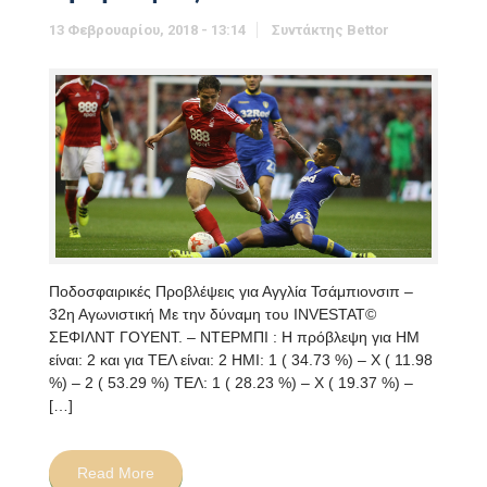
13 Φεβρουαρίου, 2018 - 13:14
Συντάκτης
Bettor
Ποδοσφαιρικές Προβλέψεις για Αγγλία Τσάμπιονσιπ –
32η Αγωνιστική Με την δύναμη του INVESTAT©
ΣΕΦΙΛΝΤ ΓΟΥΕΝΤ. – ΝΤΕΡΜΠΙ : Η πρόβλεψη για HΜ
είναι: 2 και για ΤΕΛ είναι: 2 ΗΜΙ: 1 ( 34.73 %) – X ( 11.98
%) – 2 ( 53.29 %) ΤΕΛ: 1 ( 28.23 %) – X ( 19.37 %) –
[…]
Read More