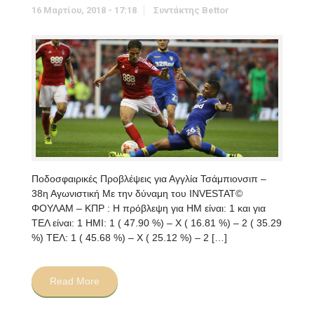
16 Μαρτίου, 2018 - 17:18
Συντάκτης
Bettor
Ποδοσφαιρικές Προβλέψεις για Αγγλία Τσάμπιονσιπ –
38η Αγωνιστική Με την δύναμη του INVESTAT©
ΦΟΥΛΑΜ – ΚΠΡ : Η πρόβλεψη για HΜ είναι: 1 και για
ΤΕΛ είναι: 1 ΗΜΙ: 1 ( 47.90 %) – X ( 16.81 %) – 2 ( 35.29
%) ΤΕΛ: 1 ( 45.68 %) – X ( 25.12 %) – 2 […]
Read More