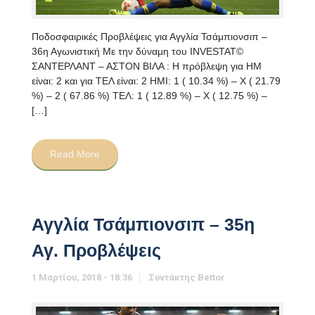
Ποδοσφαιρικές Προβλέψεις για Αγγλία Τσάμπιονσιπ –
36η Αγωνιστική Με την δύναμη του INVESTAT©
ΣΑΝΤΕΡΛΑΝΤ – ΑΣΤΟΝ ΒΙΛΑ : Η πρόβλεψη για HΜ
είναι: 2 και για ΤΕΛ είναι: 2 ΗΜΙ: 1 ( 10.34 %) – X ( 21.79
%) – 2 ( 67.86 %) ΤΕΛ: 1 ( 12.89 %) – X ( 12.75 %) –
[…]
Read More
Αγγλία Τσάμπιονσιπ – 35η
Αγ. Προβλέψεις
1 Μαρτίου, 2018 - 18:36
Συντάκτης
Bettor