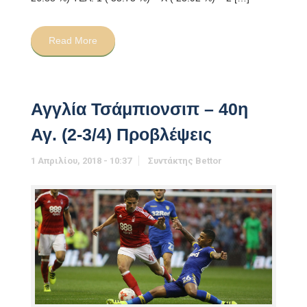
Read More
Αγγλία Τσάμπιονσιπ – 40η
Αγ. (2-3/4) Προβλέψεις
1 Απριλίου, 2018 - 10:37
Συντάκτης
Bettor