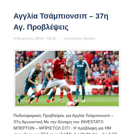
Αγγλία Τσάμπιονσιπ – 37η
Αγ. Προβλέψεις
9 Μαρτίου, 2018 - 18:42
Συντάκτης
Bettor
Ποδοσφαιρικές Προβλέψεις για Αγγλία Τσάμπιονσιπ –
37η Αγωνιστική Με την δύναμη του INVESTAT©
ΜΠΕΡΤΟΝ – ΜΠΡΙΣΤΟΛ ΣΙΤΙ : Η πρόβλεψη για HΜ