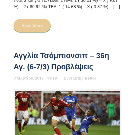
είναι: 2 και για ΤΕΛ είναι: 2 ΗΜΙ: 1 ( 30.01 %) – X ( 9.07
%) – 2 ( 60.92 %) ΤΕΛ: 1 ( 14.68 %) – X ( 3.87 %) – […]
Read More
Αγγλία Τσάμπιονσιπ – 36η
Αγ. (6-7/3) Προβλέψεις
3 Μαρτίου, 2018 - 19:18
Συντάκτης
Bettor