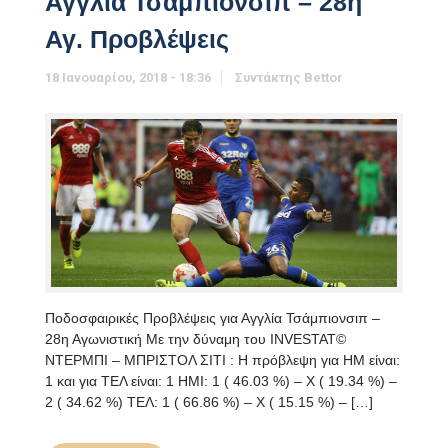
Αγγλία Τσάμπιονσιπ – 28η
Αγ. Προβλέψεις
18 Ιανουαρίου, 2018 - 18:36
Συντάκτης
Bettor
Ποδοσφαιρικές Προβλέψεις για Αγγλία Τσάμπιονσιπ –
28η Αγωνιστική Με την δύναμη του INVESTAT©
ΝΤΕΡΜΠΙ – ΜΠΡΙΣΤΟΛ ΣΙΤΙ : Η πρόβλεψη για HΜ είναι:
1 και για ΤΕΛ είναι: 1 ΗΜΙ: 1 ( 46.03 %) – X ( 19.34 %) –
2 ( 34.62 %) ΤΕΛ: 1 ( 66.86 %) – X ( 15.15 %) – […]