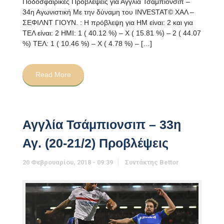
Ποδοσφαιρικές Προβλέψεις για Αγγλία Τσάμπιονσιπ –
34η Αγωνιστική Με την δύναμη του INVESTAT© ΧΑΛ –
ΣΕΦΙΛΝΤ ΓΙΟΥΝ. : Η πρόβλεψη για HΜ είναι: 2 και για
ΤΕΛ είναι: 2 ΗΜΙ: 1 ( 40.12 %) – X ( 15.81 %) – 2 ( 44.07
%) ΤΕΛ: 1 ( 10.46 %) – X ( 4.78 %) – […]
Read More
Αγγλία Τσάμπιονσιπ – 33η
Αγ. (20-21/2) Προβλέψεις
20 Φεβρουαρίου, 2018 - 09:39
Συντάκτης
Bettor