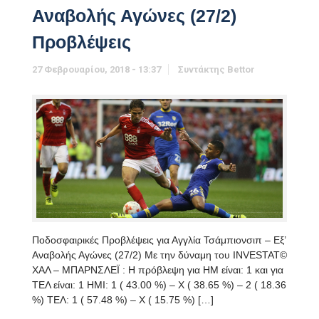
Αναβολής Αγώνες (27/2)
Προβλέψεις
27 Φεβρουαρίου, 2018 - 13:37
Συντάκτης
Bettor
Ποδοσφαιρικές Προβλέψεις για Αγγλία Τσάμπιονσιπ – Εξ’
Αναβολής Αγώνες (27/2) Με την δύναμη του INVESTAT©
ΧΑΛ – ΜΠΑΡΝΣΛΕΪ : Η πρόβλεψη για HΜ είναι: 1 και για
ΤΕΛ είναι: 1 ΗΜΙ: 1 ( 43.00 %) – X ( 38.65 %) – 2 ( 18.36
%) ΤΕΛ: 1 ( 57.48 %) – X ( 15.75 %) […]