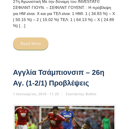
27η Αγωνιστική Με την δύναμη του INVESTAT©
ΣΕΦΙΛΝΤ ΓΙΟΥΝ. – ΣΕΦΙΛΝΤ ΓΟΥΕΝΤ. : Η πρόβλεψη
για HΜ είναι: X και για ΤΕΛ είναι: 1 ΗΜΙ: 1 ( 34.83 %) – X
( 50.15 %) – 2 ( 15.02 %) ΤΕΛ: 1 ( 64.13 %) – X ( 24.89
%) […]
Read More
Αγγλία Τσάμπιονσιπ – 26η
Αγ. (1-2/1) Προβλέψεις
1 Ιανουαρίου, 2018 - 11:23
Συντάκτης
Bettor