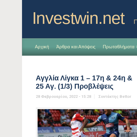
Investwin.net
Π
Αρχική
Άρθρα και Απόψεις
Πρωταθλήματα
Αγγλία Λίγκα 1 – 17η & 24η &
25 Αγ. (1/3) Προβλέψεις
28 Φεβρουαρίου, 2022 - 15:28
Συντάκτης
Bettor