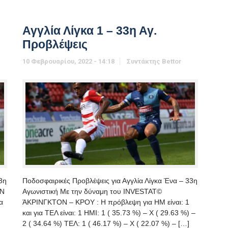
Αγγλία Λίγκα 1 – 33η Αγ.
Προβλέψεις
10 Φεβρουαρίου, 2022 - 14:18
Συντάκτης
Bettor
3η
Ποδοσφαιρικές Προβλέψεις για Αγγλία Λίγκα Ένα – 33η
ΛΝ
Αγωνιστική Με την δύναμη του INVESTAT©
α
ΆΚΡΙΝΓΚΤΟΝ – ΚΡΟΥ : Η πρόβλεψη για HΜ είναι: 1
και για ΤΕΛ είναι: 1 ΗΜΙ: 1 ( 35.73 %) – X ( 29.63 %) –
2 ( 34.64 %) ΤΕΛ: 1 ( 46.17 %) – X ( 22.07 %) – […]