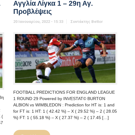
.
Αγγλία Λίγκα 1 – 29η Αγ.
Προβλέψεις
20 Ιανουαρίου, 2022 - 15:33
Συντάκτης
Bettor
FOOTBALL PREDICTIONS FOR ENGLAND LEAGUE
3η
1 ROUND 29 Powered by INVESTAT© BURTON
ALBION vs WIMBLEDON : Prediction for HT is: 1 and
α
for FT is: 1 HT: 1 ( 42.42 %) – X ( 29.52 %) – 2 ( 28.05
 (
%) FT: 1 ( 55.18 %) – X ( 27.37 %) – 2 ( 17.45 […]
57