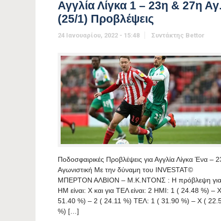
Αγγλία Λίγκα 1 – 23η & 27η Αγ
(25/1) Προβλέψεις
24 Ιανουαρίου, 2022 - 15:48
Συντάκτης
Bettor
Ποδοσφαιρικές Προβλέψεις για Αγγλία Λίγκα Ένα – 2
Αγωνιστική Με την δύναμη του INVESTAT©
ΜΠΕΡΤΟΝ ΑΛΒΙΟΝ – Μ.Κ.ΝΤΟΝΣ : Η πρόβλεψη γι
HΜ είναι: X και για ΤΕΛ είναι: 2 ΗΜΙ: 1 ( 24.48 %) – X
51.40 %) – 2 ( 24.11 %) ΤΕΛ: 1 ( 31.90 %) – X ( 22.
%) […]