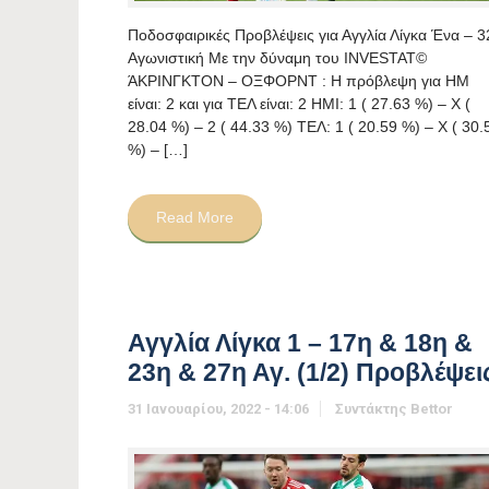
Ποδοσφαιρικές Προβλέψεις για Αγγλία Λίγκα Ένα – 3
Αγωνιστική Με την δύναμη του INVESTAT©
ΆΚΡΙΝΓΚΤΟΝ – ΟΞΦΟΡΝΤ : Η πρόβλεψη για HΜ
είναι: 2 και για ΤΕΛ είναι: 2 ΗΜΙ: 1 ( 27.63 %) – X (
28.04 %) – 2 ( 44.33 %) ΤΕΛ: 1 ( 20.59 %) – X ( 30.
%) – […]
Read More
Αγγλία Λίγκα 1 – 17η & 18η &
23η & 27η Αγ. (1/2) Προβλέψει
31 Ιανουαρίου, 2022 - 14:06
Συντάκτης
Bettor