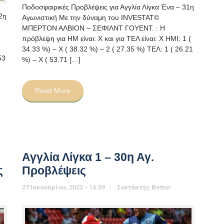
Ποδοσφαιρικές Προβλέψεις για Αγγλία Λίγκα Ένα – 31η
2η
Αγωνιστική Με την δύναμη του INVESTAT©
ΜΠΕΡΤΟΝ ΑΛΒΙΟΝ – ΣΕΦΙΛΝΤ ΓΟΥΕΝΤ. : Η
πρόβλεψη για HΜ είναι: X και για ΤΕΛ είναι: X ΗΜΙ: 1 (
34.33 %) – X ( 38.32 %) – 2 ( 27.35 %) ΤΕΛ: 1 ( 26.21
53
%) – X ( 53.71 […]
Read More
Αγγλία Λίγκα 1 – 30η Αγ.
ς
Προβλέψεις
27 Ιανουαρίου, 2022 - 14:59
Συντάκτης
Bettor