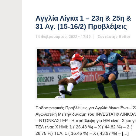
Αγγλία Λίγκα 1 – 23η & 25η &
31 Αγ. (15-16/2) Προβλέψεις
14 Φεβρουαρίου, 2022 - 17:49
Συντάκτης
Bettor
Ποδοσφαιρικές Προβλέψεις για Αγγλία Λίγκα Ένα – 2
Αγωνιστική Με την δύναμη του INVESTAT© ΛΙΝΚΟ
– ΝΤΟΝΚΑΣΤΕΡ : Η πρόβλεψη για HΜ είναι: X και γι
ΤΕΛ είναι: X ΗΜΙ: 1 ( 26.43 %) – X ( 44.82 %) – 2 (
28.75 %) ΤΕΛ: 1 ( 16.46 %) – X ( 43.97 %) – […]