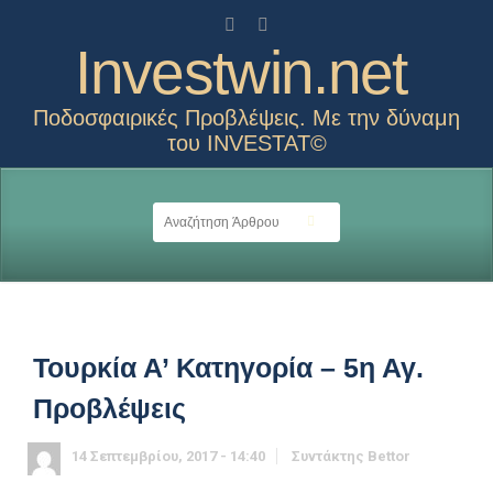
Investwin.net
Ποδοσφαιρικές Προβλέψεις. Με την δύναμη
του INVESTAT©
Τουρκία Α’ Κατηγορία – 5η Αγ.
Προβλέψεις
14 Σεπτεμβρίου, 2017 - 14:40
Συντάκτης
Bettor