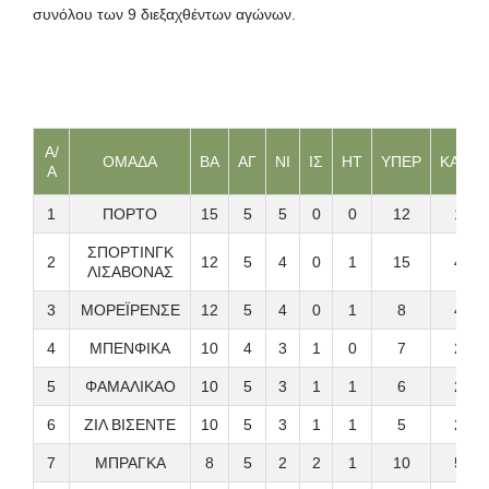
συνόλου των 9 διεξαχθέντων αγώνων.
Α/
ΟΜΑΔΑ
ΒΑ
ΑΓ
ΝΙ
ΙΣ
ΗΤ
ΥΠΕΡ
ΚΑΤΑ
Α
1
ΠΟΡΤΟ
15
5
5
0
0
12
1
ΣΠΟΡΤΙΝΓΚ
2
12
5
4
0
1
15
4
ΛΙΣΑΒΟΝΑΣ
3
ΜΟΡΕΪΡΕΝΣΕ
12
5
4
0
1
8
4
4
ΜΠΕΝΦΙΚΑ
10
4
3
1
0
7
2
5
ΦΑΜΑΛΙΚΑΟ
10
5
3
1
1
6
2
6
ΖΙΛ ΒΙΣΕΝΤΕ
10
5
3
1
1
5
2
7
ΜΠΡΑΓΚΑ
8
5
2
2
1
10
5