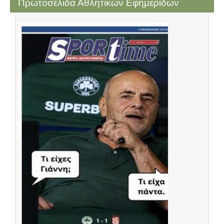
Πρωτοσέλιδα Αθλητικών Εφημερίδων