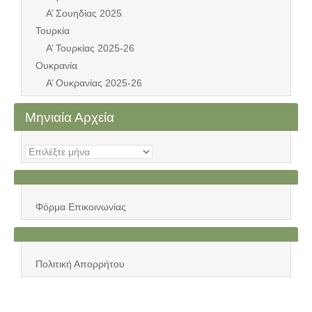
Α’ Σουηδίας 2025
Τουρκία
Α’ Τουρκίας 2025-26
Ουκρανία
Α’ Ουκρανίας 2025-26
Μηνιαία Αρχεία
Μηνιαία
Αρχεία
Φόρμα Επικοινωνίας
Πολιτική Απορρήτου