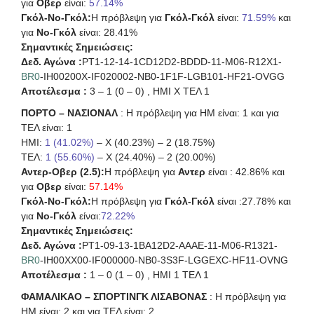
για
Οβερ
είναι:
57.14%
Γκόλ-Νο-Γκόλ:
Η πρόβλεψη για
Γκόλ-Γκόλ
είναι:
71.59%
και
για
Νο-Γκόλ
είναι: 28.41%
Σημαντικές Σημειώσεις:
Δεδ. Αγώνα :
PT1-12-14-1CD12D2-BDDD-11-M06-R12X1-
BR0
-IH00200X-IF020002-NB0-1F1F-LGB101-HF21-OVGG
Αποτέλεσμα :
3 – 1 (0 – 0) , ΗΜΙ X ΤΕΛ 1
ΠΟΡΤΟ – ΝΑΣΙΟΝΑΛ
: Η πρόβλεψη για HΜ είναι: 1 και για
ΤΕΛ είναι: 1
ΗΜΙ:
1 (41.02%)
– X (40.23%) – 2 (18.75%)
ΤΕΛ:
1 (55.60%)
– X (24.40%) – 2 (20.00%)
Αντερ-Οβερ (2.5):
Η πρόβλεψη για
Αντερ
είναι : 42.86% και
για
Οβερ
είναι:
57.14%
Γκόλ-Νο-Γκόλ:
Η πρόβλεψη για
Γκόλ-Γκόλ
είναι :27.78% και
για
Νο-Γκόλ
είναι:
72.22%
Σημαντικές Σημειώσεις:
Δεδ. Αγώνα :
PT1-09-13-1BA12D2-AAAE-11-M06-R1321-
BR0
-IH00XX00-IF000000-NB0-3S3F-LGGEXC-HF11-OVNG
Αποτέλεσμα :
1 – 0 (1 – 0) , ΗΜΙ 1 ΤΕΛ 1
ΦΑΜΑΛΙΚΑΟ – ΣΠΟΡΤΙΝΓΚ ΛΙΣΑΒΟΝΑΣ
: Η πρόβλεψη για
HΜ είναι: 2 και για ΤΕΛ είναι: 2