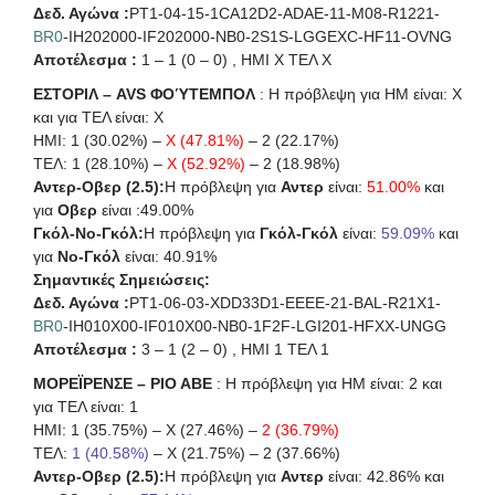
Δεδ. Αγώνα :
PT1-04-15-1CA12D2-ADAE-11-M08-R1221-
BR0
-IH202000-IF202000-NB0-2S1S-LGGEXC-HF11-OVNG
Αποτέλεσμα :
1 – 1 (0 – 0) , ΗΜΙ X ΤΕΛ X
ΕΣΤΟΡΙΛ – AVS ΦΟΎΤΕΜΠΟΛ
: Η πρόβλεψη για HΜ είναι: X
και για ΤΕΛ είναι: X
ΗΜΙ: 1 (30.02%) –
X (47.81%)
– 2 (22.17%)
ΤΕΛ: 1 (28.10%) –
X (52.92%)
– 2 (18.98%)
Αντερ-Οβερ (2.5):
Η πρόβλεψη για
Αντερ
είναι:
51.00%
και
για
Οβερ
είναι :49.00%
Γκόλ-Νο-Γκόλ:
Η πρόβλεψη για
Γκόλ-Γκόλ
είναι:
59.09%
και
για
Νο-Γκόλ
είναι: 40.91%
Σημαντικές Σημειώσεις:
Δεδ. Αγώνα :
PT1-06-03-XDD33D1-EEEE-21-BAL-R21X1-
BR0
-IH010X00-IF010X00-NB0-1F2F-LGI201-HFXX-UNGG
Αποτέλεσμα :
3 – 1 (2 – 0) , ΗΜΙ 1 ΤΕΛ 1
ΜΟΡΕΪΡΕΝΣΕ – ΡΙΟ ΑΒΕ
: Η πρόβλεψη για HΜ είναι: 2 και
για ΤΕΛ είναι: 1
ΗΜΙ: 1 (35.75%) – X (27.46%) –
2 (36.79%)
ΤΕΛ:
1 (40.58%)
– X (21.75%) – 2 (37.66%)
Αντερ-Οβερ (2.5):
Η πρόβλεψη για
Αντερ
είναι: 42.86% και