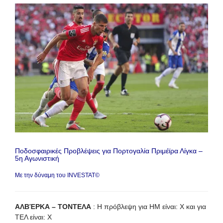
Ποδοσφαιρικές Προβλέψεις για Πορτογαλία Πριμέϊρα Λίγκα –
5η Αγωνιστική
Με την δύναμη του INVESTAT©
ΑΛΒΈΡΚΑ – ΤΟΝΤΕΛΑ
: Η πρόβλεψη για HΜ είναι: X και για
ΤΕΛ είναι: X