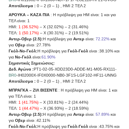
Αποτέλεσμα :
0 – 2 (0 – 1) , ΗΜΙ 2 ΤΕΛ 2
ΑΡΟΥΚΑ – ΚΑΖΑ ΠΙΑ
: Η πρόβλεψη για HΜ είναι: 1 και για
ΤΕΛ είναι: 1
ΗΜΙ:
1 (36.52%)
– X (32.02%) – 2 (31.46%)
ΤΕΛ:
1 (50.17%)
– X (30.31%) – 2 (19.51%)
Αντερ-Οβερ (2.5):
Η πρόβλεψη για
Αντερ
είναι:
72.22%
και
για
Οβερ
είναι :27.78%
Γκόλ-Νο-Γκόλ:
Η πρόβλεψη για
Γκόλ-Γκόλ
είναι :38.10% και
για
Νο-Γκόλ
είναι:
61.90%
Σημαντικές Σημειώσεις:
Δεδ. Αγώνα :
PT1-02-05-XDD23D0-ADDE-M1-M05-RX111-
BR0
-IH02000X-IF0X0000-NB0-3F1S-LGF102-HF11-UNNG
Αποτέλεσμα :
0 – 2 (0 – 1) , ΗΜΙ 2 ΤΕΛ 2
ΜΠΡΑΓΚΑ – ΖΙΛ ΒΙΣΕΝΤΕ
: Η πρόβλεψη για HΜ είναι: 1 και
για ΤΕΛ είναι: 1
ΗΜΙ:
1 (41.75%)
– X (33.81%) – 2 (24.44%)
ΤΕΛ:
1 (44.47%)
– X (36.93%) – 2 (18.59%)
Αντερ-Οβερ (2.5):
Η πρόβλεψη για
Αντερ
είναι:
57.89%
και
για
Οβερ
είναι :42.11%
Γκόλ-Νο-Γκόλ:
Η πρόβλεψη για
Γκόλ-Γκόλ
είναι :43.75% και