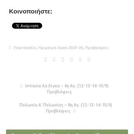
Κοινοποιήστε:
Πορτογαλία
,
Πριμέϊρα Λίγκα 2025-26
,
Προβλέψεις
Ισπανία Λα Λίγκα – 4η Αγ. (12-13-14-15/9)
Προβλέψεις
Πολωνία Α’ Πολωνίας – 8η Αγ. (12-13-14-15/9)
Προβλέψεις