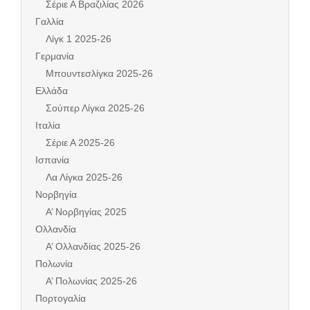
Σέριε Α Βραζιλίας 2026
Γαλλία
Λίγκ 1 2025-26
Γερμανία
Μπουντεσλίγκα 2025-26
Ελλάδα
Σούπερ Λίγκα 2025-26
Ιταλία
Σέριε Α 2025-26
Ισπανία
Λα Λίγκα 2025-26
Νορβηγία
Α’ Νορβηγίας 2025
Ολλανδία
Α’ Ολλανδίας 2025-26
Πολωνία
Α’ Πολωνίας 2025-26
Πορτογαλία