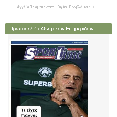
Αγγλία Τσάμπιονσιπ – 3η Αγ. Προβλέψεις
Πρωτοσέλιδα Αθλητικών Εφημερίδων