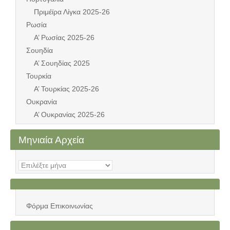
Πριμέϊρα Λίγκα 2025-26
Ρωσία
Α’ Ρωσίας 2025-26
Σουηδία
Α’ Σουηδίας 2025
Τουρκία
Α’ Τουρκίας 2025-26
Ουκρανία
Α’ Ουκρανίας 2025-26
Μηνιαία Αρχεία
Μηνιαία
Αρχεία
Φόρμα Επικοινωνίας