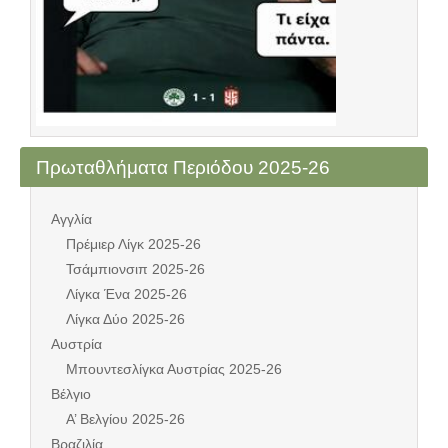
Πρωταθλήματα Περιόδου 2025-26
Αγγλία
Πρέμιερ Λίγκ 2025-26
Τσάμπιονσιπ 2025-26
Λίγκα Ένα 2025-26
Λίγκα Δύο 2025-26
Αυστρία
Μπουντεσλίγκα Αυστρίας 2025-26
Βέλγιο
Α’ Βελγίου 2025-26
Βραζιλία