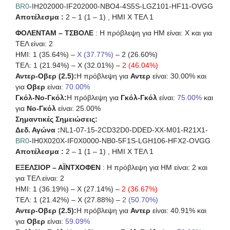
BR0
-IH202000-IF202000-NBO4-4S5S-LGZ101-HF11-OVGG
Αποτέλεσμα :
2 – 1 (1 – 1) , ΗΜΙ X ΤΕΛ 1
ΦΟΛΕΝΤΑΜ – ΤΣΒΟΛΕ
: Η πρόβλεψη για HΜ είναι: X και για
ΤΕΛ είναι: 2
ΗΜΙ: 1 (35.64%) –
X (37.77%)
– 2 (26.60%)
ΤΕΛ: 1 (21.94%) – X (32.01%) –
2 (46.04%)
Αντερ-Οβερ (2.5):
Η πρόβλεψη για
Αντερ
είναι: 30.00% και
για
Οβερ
είναι:
70.00%
Γκόλ-Νο-Γκόλ:
Η πρόβλεψη για
Γκόλ-Γκόλ
είναι:
75.00%
και
για
Νο-Γκόλ
είναι: 25.00%
Σημαντικές Σημειώσεις:
Δεδ. Αγώνα :
NL1-07-15-2CD32D0-DDED-XX-M01-R21X1-
BR0
-IH0X020X-IF0X0000-NB0-5F1S-LGH106-HFX2-OVGG
Αποτέλεσμα :
2 – 1 (1 – 1) , ΗΜΙ X ΤΕΛ 1
ΕΞΕΛΣΙΟΡ – ΑΪΝΤΧΟΦΕΝ
: Η πρόβλεψη για HΜ είναι: 2 και
για ΤΕΛ είναι: 2
ΗΜΙ: 1 (36.19%) – X (27.14%) –
2 (36.67%)
ΤΕΛ: 1 (21.42%) – X (27.88%) –
2 (50.70%)
Αντερ-Οβερ (2.5):
Η πρόβλεψη για
Αντερ
είναι: 40.91% και
για
Οβερ
είναι:
59.09%