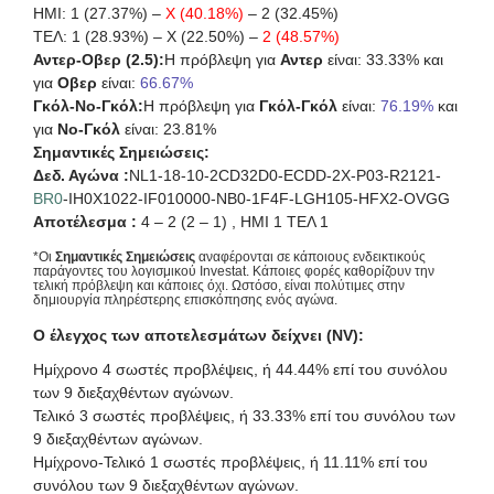
ΗΜΙ: 1 (27.37%) –
X (40.18%)
– 2 (32.45%)
ΤΕΛ: 1 (28.93%) – X (22.50%) –
2 (48.57%)
Αντερ-Οβερ (2.5):
Η πρόβλεψη για
Αντερ
είναι: 33.33% και
για
Οβερ
είναι:
66.67%
Γκόλ-Νο-Γκόλ:
Η πρόβλεψη για
Γκόλ-Γκόλ
είναι:
76.19%
και
για
Νο-Γκόλ
είναι: 23.81%
Σημαντικές Σημειώσεις:
Δεδ. Αγώνα :
NL1-18-10-2CD32D0-ECDD-2X-P03-R2121-
BR0
-IH0X1022-IF010000-NB0-1F4F-LGH105-HFX2-OVGG
Αποτέλεσμα :
4 – 2 (2 – 1) , ΗΜΙ 1 ΤΕΛ 1
*Οι
Σημαντικές Σημειώσεις
αναφέρονται σε κάποιους ενδεικτικούς
παράγοντες του λογισμικού Investat. Κάποιες φορές καθορίζουν την
τελική πρόβλεψη και κάποιες όχι. Ωστόσο, είναι πολύτιμες στην
δημιουργία πληρέστερης επισκόπησης ενός αγώνα.
Ο έλεγχος των αποτελεσμάτων δείχνει (NV):
Ημίχρονο 4 σωστές προβλέψεις, ή 44.44% επί του συνόλου
των 9 διεξαχθέντων αγώνων.
Τελικό 3 σωστές προβλέψεις, ή 33.33% επί του συνόλου των
9 διεξαχθέντων αγώνων.
Ημίχρονο-Τελικό 1 σωστές προβλέψεις, ή 11.11% επί του
συνόλου των 9 διεξαχθέντων αγώνων.