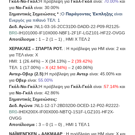
Γκόλ-Νο-Γκόλ:
Η πρόβλεψη για
Γκόλ-Γκόλ
είναι:
70.00%
και
για
Νο-Γκόλ
είναι: 30.00%
Σημαντικές Σημειώσεις * :
Ο
Παράγοντας Έκπληξης
είναι
Ενεργός για πιθανό ΤΕΛ: 1
Δεδ. Αγώνα :
NL1-03-16-2CC31D0-DADD-22-P09-R2125-
BR0
-IH101000-IF10X000-NBF1-2F1F-LGZ101-HF22-OVGG
Αποτέλεσμα :
1 – 2 (1 – 1) , ΗΜΙ X ΤΕΛ 2
ΧΕΡΑΚΛΕΣ – ΣΠΑΡΤΑ ΡΟΤ.
: Η πρόβλεψη για HΜ είναι: 2 και
για ΤΕΛ είναι: X
ΗΜΙ: 1 (26.44%) – X (34.13%) –
2 (39.42%)
ΤΕΛ: 1 (17.00%) –
X (42.94%)
– 2 (40.06%)
Αντερ-Οβερ (2.5):
Η πρόβλεψη για
Αντερ
είναι: 45.00% και
για
Οβερ
είναι:
55.00%
Γκόλ-Νο-Γκόλ:
Η πρόβλεψη για
Γκόλ-Γκόλ
είναι :
57.14%
και
για
Νο-Γκόλ
είναι: 42.86%
Σημαντικές Σημειώσεις:
Δεδ. Αγώνα :
NL1-12-17-2BD32D0-DCED-12-P02-R2222-
BR0
-IH0X200X-IF00X000-NBTQ-1S1F-LGZ101-HF2X-
OVGG
Αποτέλεσμα :
3 – 0 (1 – 0) , ΗΜΙ 1 ΤΕΛ 1
ΝΑΪΜΕΝΓΚΕΝ – ΑΛΚΜΑΑΡ
: Η πρόβλεψη για HΜ είναι: X και