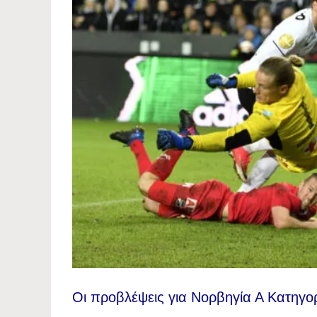
Οι προβλέψεις για Νορβηγία Α Κατηγορ