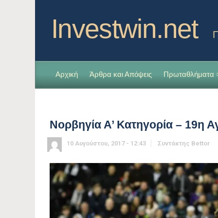
Investwin.net
Π
Αρχική
Άρθρα και Απόψεις
Πρωταθλήματα
Νορβηγία Α’ Κατηγορία – 19η Α
10 Αυγούστου, 2017 - 12:43
Συντάκτης
Bettor