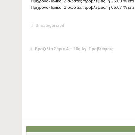
Ημίχρονο-Τελικό, 2 σωστές προβλέψεις, ή 25.00 % επ
Ημίχρονο-Τελικό, 2 σωστές προβλέψεις, ή 66.67 % ε
Uncategorized
Βραζιλία Σέριε Α – 20η Αγ. Προβλέψεις