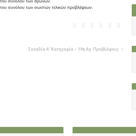
ί του συνόλου των αγώνων.
πί του συνόλου των σωστών τελικών προβλέψεων.
Σουηδία Α’ Κατηγορία – 19η Αγ. Προβλέψεις