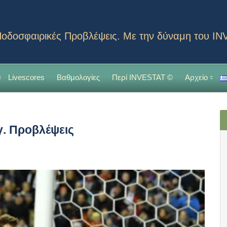
οδοσφαιρικές Προβλέψεις. Με την δύναμη του I
Livescores
Βαθμολογίες
Περί INVESTAT ©
Αρχείο
γ. Προβλέψεις