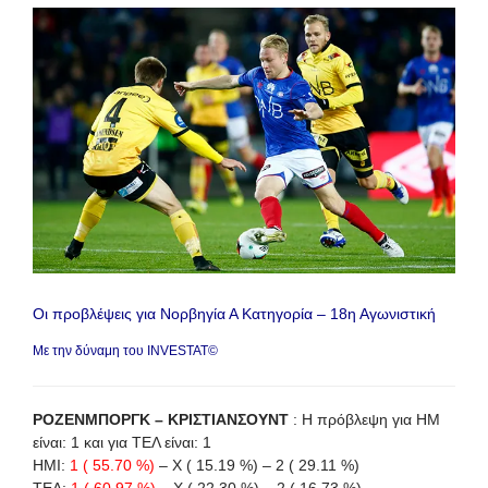
Οι προβλέψεις για Νορβηγία Α Κατηγορία – 18η Αγωνιστική
Με την δύναμη του INVESTAT©
ΡΟΖΕΝΜΠΟΡΓΚ – ΚΡΙΣΤΙΑΝΣΟΥΝΤ
: Η πρόβλεψη για HΜ
είναι: 1 και για ΤΕΛ είναι: 1
ΗΜΙ:
1 ( 55.70 %)
– X ( 15.19 %) – 2 ( 29.11 %)
ΤΕΛ:
1 ( 60.97 %)
– X ( 22.30 %) – 2 ( 16.73 %)