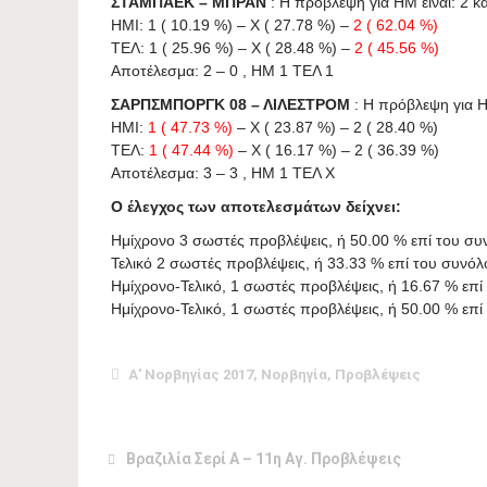
ΣΤΑΜΠΑΕΚ – ΜΠΡΑΝ
: Η πρόβλεψη για HΜ είναι: 2 και
ΗΜΙ: 1 ( 10.19 %) – X ( 27.78 %) –
2 ( 62.04 %)
ΤΕΛ: 1 ( 25.96 %) – X ( 28.48 %) –
2 ( 45.56 %)
Αποτέλεσμα: 2 – 0 , ΗΜ 1 ΤΕΛ 1
ΣΑΡΠΣΜΠΟΡΓΚ 08 – ΛΙΛΕΣΤΡΟΜ
: Η πρόβλεψη για HΜ
ΗΜΙ:
1 ( 47.73 %)
– X ( 23.87 %) – 2 ( 28.40 %)
ΤΕΛ:
1 ( 47.44 %)
– X ( 16.17 %) – 2 ( 36.39 %)
Αποτέλεσμα: 3 – 3 , ΗΜ 1 ΤΕΛ X
Ο έλεγχος των αποτελεσμάτων δείχνει:
Ημίχρονο 3 σωστές προβλέψεις, ή 50.00 % επί του σ
Τελικό 2 σωστές προβλέψεις, ή 33.33 % επί του συνό
Ημίχρονο-Τελικό, 1 σωστές προβλέψεις, ή 16.67 % επ
Ημίχρονο-Τελικό, 1 σωστές προβλέψεις, ή 50.00 % ε
Α' Νορβηγίας 2017
,
Νορβηγία
,
Προβλέψεις
Βραζιλία Σερί Α – 11η Αγ. Προβλέψεις