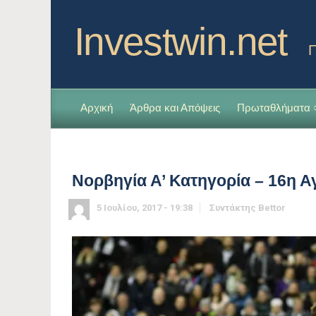
Investwin.net
Π
Αρχική
Άρθρα και Απόψεις
Πρωταθλήματα
Νορβηγία Α’ Κατηγορία – 16η Α
5 Ιουλίου, 2017 - 19:38
Συντάκτης
Bettor