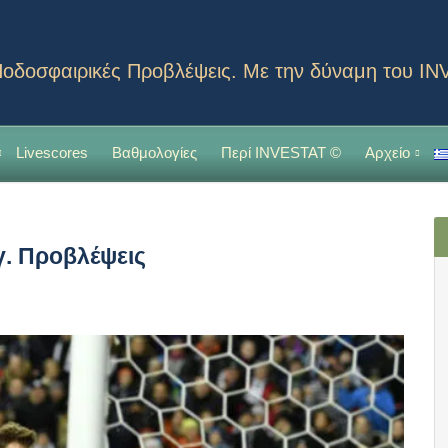
οδοσφαιρικές Προβλέψεις. Με την δύναμη του I
Livescores
Βαθμολογίες
Περί INVESTAT ©
Αρχείο
γ. Προβλέψεις