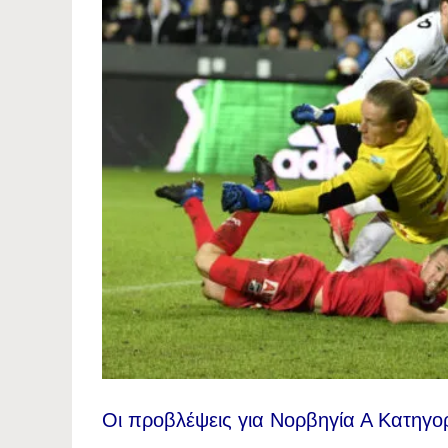
Οι προβλέψεις για Νορβηγία Α Κατηγορ