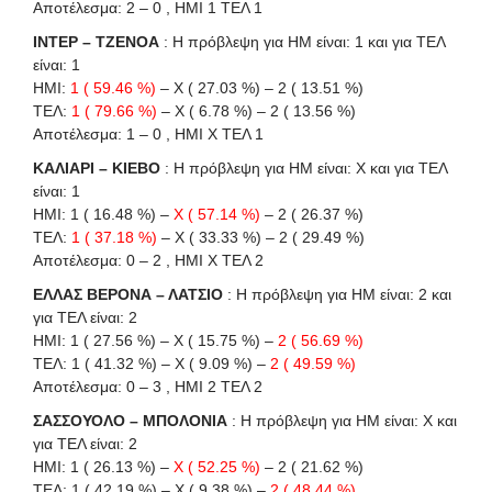
Αποτέλεσμα: 2 – 0 , ΗΜΙ 1 ΤΕΛ 1
ΙΝΤΕΡ – ΤΖΕΝΟΑ
: Η πρόβλεψη για HΜ είναι: 1 και για ΤΕΛ
είναι: 1
ΗΜΙ:
1 ( 59.46 %)
– X ( 27.03 %) – 2 ( 13.51 %)
ΤΕΛ:
1 ( 79.66 %)
– X ( 6.78 %) – 2 ( 13.56 %)
Αποτέλεσμα: 1 – 0 , ΗΜΙ X ΤΕΛ 1
ΚΑΛΙΑΡΙ – ΚΙΕΒΟ
: Η πρόβλεψη για HΜ είναι: X και για ΤΕΛ
είναι: 1
ΗΜΙ: 1 ( 16.48 %) –
X ( 57.14 %)
– 2 ( 26.37 %)
ΤΕΛ:
1 ( 37.18 %)
– X ( 33.33 %) – 2 ( 29.49 %)
Αποτέλεσμα: 0 – 2 , ΗΜΙ X ΤΕΛ 2
ΕΛΛΑΣ ΒΕΡΟΝΑ – ΛΑΤΣΙΟ
: Η πρόβλεψη για HΜ είναι: 2 και
για ΤΕΛ είναι: 2
ΗΜΙ: 1 ( 27.56 %) – X ( 15.75 %) –
2 ( 56.69 %)
ΤΕΛ: 1 ( 41.32 %) – X ( 9.09 %) –
2 ( 49.59 %)
Αποτέλεσμα: 0 – 3 , ΗΜΙ 2 ΤΕΛ 2
ΣΑΣΣΟΥΟΛΟ – ΜΠΟΛΟΝΙΑ
: Η πρόβλεψη για HΜ είναι: X και
για ΤΕΛ είναι: 2
ΗΜΙ: 1 ( 26.13 %) –
X ( 52.25 %)
– 2 ( 21.62 %)
ΤΕΛ: 1 ( 42.19 %) – X ( 9.38 %) –
2 ( 48.44 %)