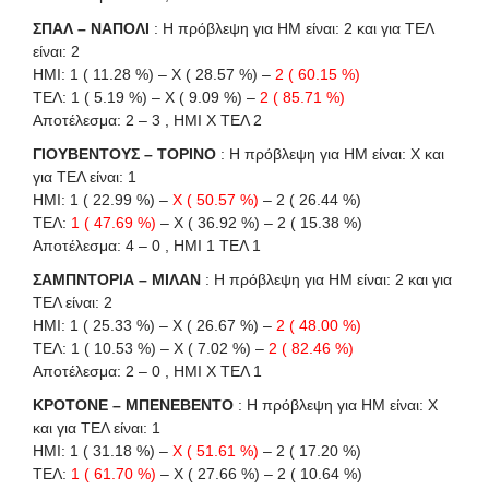
ΣΠΑΛ – ΝΑΠΟΛΙ
: Η πρόβλεψη για HΜ είναι: 2 και για ΤΕΛ
είναι: 2
ΗΜΙ: 1 ( 11.28 %) – X ( 28.57 %) –
2 ( 60.15 %)
ΤΕΛ: 1 ( 5.19 %) – X ( 9.09 %) –
2 ( 85.71 %)
Αποτέλεσμα: 2 – 3 , ΗΜΙ X ΤΕΛ 2
ΓΙΟΥΒΕΝΤΟΥΣ – ΤΟΡΙΝΟ
: Η πρόβλεψη για HΜ είναι: X και
για ΤΕΛ είναι: 1
ΗΜΙ: 1 ( 22.99 %) –
X ( 50.57 %)
– 2 ( 26.44 %)
ΤΕΛ:
1 ( 47.69 %)
– X ( 36.92 %) – 2 ( 15.38 %)
Αποτέλεσμα: 4 – 0 , ΗΜΙ 1 ΤΕΛ 1
ΣΑΜΠΝΤΟΡΙΑ – ΜΙΛΑΝ
: Η πρόβλεψη για HΜ είναι: 2 και για
ΤΕΛ είναι: 2
ΗΜΙ: 1 ( 25.33 %) – X ( 26.67 %) –
2 ( 48.00 %)
ΤΕΛ: 1 ( 10.53 %) – X ( 7.02 %) –
2 ( 82.46 %)
Αποτέλεσμα: 2 – 0 , ΗΜΙ X ΤΕΛ 1
ΚΡΟΤΟΝΕ – ΜΠΕΝΕΒΕΝΤΟ
: Η πρόβλεψη για HΜ είναι: X
και για ΤΕΛ είναι: 1
ΗΜΙ: 1 ( 31.18 %) –
X ( 51.61 %)
– 2 ( 17.20 %)
ΤΕΛ:
1 ( 61.70 %)
– X ( 27.66 %) – 2 ( 10.64 %)