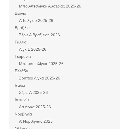
Μπουντεσλίγκα Αυστρίας 2025-26
Βέλγιο
Α’ Βελγίου 2025-26
Βραζιλία
Σέριε Α Βραζιλίας 2026
Γαλλία
Λίγκ 1 2025-26
Γερμανία
Μπουντεσλίγκα 2025-26
Ελλάδα
Σούπερ Λίγκα 2025-26
Ιταλία
Σέριε Α 2025-26
Ισπανία
Λα Λίγκα 2025-26
Νορβηγία
Α’ Νορβηγίας 2025
Ολλανδία