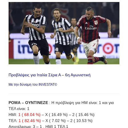
Προβλέψεις για Ιταλία Σέριε Α – 6η Αγωνιστική
Με την δύναμη του INVESTAT©
ΡΟΜΑ – ΟΥΝΤΙΝΕΖΕ
: Η πρόβλεψη για HΜ είναι: 1 και για
ΤΕΛ είναι: 1
ΗΜΙ:
1 ( 68.04 %)
– X ( 16.49 %) – 2 ( 15.46 %)
ΤΕΛ:
1 ( 82.46 %)
– X ( 7.02 %) – 2 ( 10.53 %)
Αποτέλεσμα: 3 – 1 , ΗΜΙ 1 ΤΕΛ 1