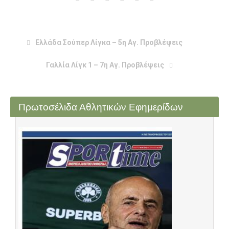
Ελλάδα Σούπερ Λίγκα – 5η Αγ. Προβλέψεις
Γαλλία Λίγκ 1 – 7η Αγ. Προβλέψεις
Πρωτοσέλιδα Αθλητικών Εφημερίδων