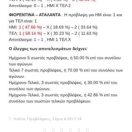
Αποτέλεσμα: 0 – 1 , ΗΜΙ X ΤΕΛ 2
ΦΙΟΡΕΝΤΙΝΑ – ΑΤΑΛΑΝΤΑ
: Η πρόβλεψη για HΜ είναι: 1 και
για ΤΕΛ είναι: 1
ΗΜΙ:
1 ( 47.66 %)
– X ( 18.69 %) – 2 ( 33.64 %)
ΤΕΛ:
1 ( 58.14 %)
– X ( 30.23 %) – 2 ( 11.63 %)
Αποτέλεσμα: 1 – 1 , ΗΜΙ 1 ΤΕΛ X
Ο έλεγχος των αποτελεσμάτων δείχνει:
Ημίχρονο 5 σωστές προβλέψεις, ή 50.00 % επί του συνόλου
των αγώνων.
Τελικό 7 σωστές προβλέψεις, ή 70.00 % επί του συνόλου των
αγώνων.
Ημίχρονο-Τελικό, 3 σωστές προβλέψεις, ή 30.00 % επί του
συνόλου των αγώνων.
Ημίχρονο-Τελικό, 3 σωστές προβλέψεις, ή 42.86 % επί του
συνόλου των σωστών τελικών προβλέψεων.
Ιταλία
,
Προβλέψεις
,
Σέριε Α 2017-18