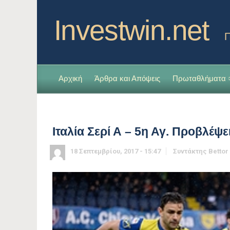
Investwin.net
Π
Αρχική
Άρθρα και Απόψεις
Πρωταθλήματα
Ιταλία Σερί Α – 5η Αγ. Προβλέψε
18 Σεπτεμβρίου, 2017 - 15:47
Συντάκτης
Bettor