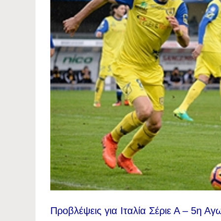
Προβλέψεις για Ιταλία Σέριε Α – 5η Αγ