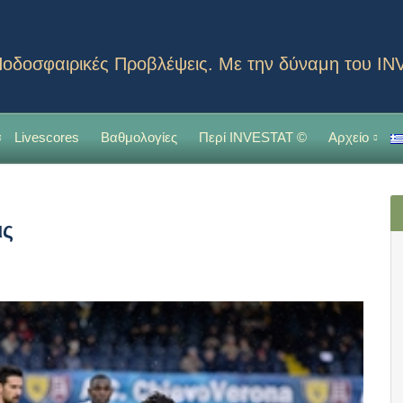
οδοσφαιρικές Προβλέψεις. Με την δύναμη του I
Livescores
Βαθμολογίες
Περί INVESTAT ©
Αρχείο
ις