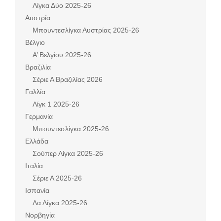
Λίγκα Δύο 2025-26
Αυστρία
Μπουντεσλίγκα Αυστρίας 2025-26
Βέλγιο
Α’ Βελγίου 2025-26
Βραζιλία
Σέριε Α Βραζιλίας 2026
Γαλλία
Λίγκ 1 2025-26
Γερμανία
Μπουντεσλίγκα 2025-26
Ελλάδα
Σούπερ Λίγκα 2025-26
Ιταλία
Σέριε Α 2025-26
Ισπανία
Λα Λίγκα 2025-26
Νορβηγία