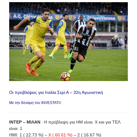
Οι προβλέψεις για Ιταλία Σερί Α – 32η Αγωνιστική
Με την δύναμη του INVESTAT©
ΙΝΤΕΡ – ΜΙΛΑΝ
: Η πρόβλεψη για HΜ είναι: X και για ΤΕΛ
είναι: 1
ΗΜΙ: 1 ( 22.73 %) –
X ( 60.61 %)
– 2 ( 16.67 %)