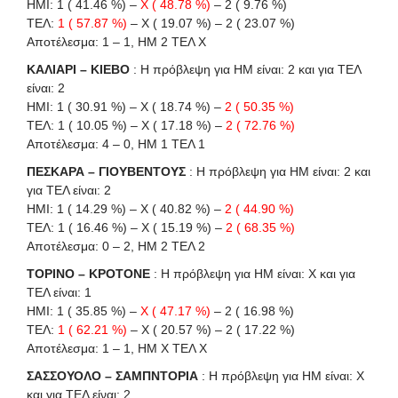
ΗΜΙ: 1 ( 41.46 %) –
X ( 48.78 %)
– 2 ( 9.76 %)
ΤΕΛ:
1 ( 57.87 %)
– X ( 19.07 %) – 2 ( 23.07 %)
Αποτέλεσμα: 1 – 1, HΜ 2 ΤΕΛ X
ΚΑΛΙΑΡΙ – ΚΙΕΒΟ
: Η πρόβλεψη για HΜ είναι: 2 και για ΤΕΛ
είναι: 2
ΗΜΙ: 1 ( 30.91 %) – X ( 18.74 %) –
2 ( 50.35 %)
ΤΕΛ: 1 ( 10.05 %) – X ( 17.18 %) –
2 ( 72.76 %)
Αποτέλεσμα: 4 – 0, HΜ 1 ΤΕΛ 1
ΠΕΣΚΑΡΑ – ΓΙΟΥΒΕΝΤΟΥΣ
: Η πρόβλεψη για HΜ είναι: 2 και
για ΤΕΛ είναι: 2
ΗΜΙ: 1 ( 14.29 %) – X ( 40.82 %) –
2 ( 44.90 %)
ΤΕΛ: 1 ( 16.46 %) – X ( 15.19 %) –
2 ( 68.35 %)
Αποτέλεσμα: 0 – 2, HΜ 2 ΤΕΛ 2
ΤΟΡΙΝΟ – ΚΡΟΤΟΝΕ
: Η πρόβλεψη για HΜ είναι: X και για
ΤΕΛ είναι: 1
ΗΜΙ: 1 ( 35.85 %) –
X ( 47.17 %)
– 2 ( 16.98 %)
ΤΕΛ:
1 ( 62.21 %)
– X ( 20.57 %) – 2 ( 17.22 %)
Αποτέλεσμα: 1 – 1, HΜ Χ ΤΕΛ X
ΣΑΣΣΟΥΟΛΟ – ΣΑΜΠΝΤΟΡΙΑ
: Η πρόβλεψη για HΜ είναι: X
και για ΤΕΛ είναι: 2