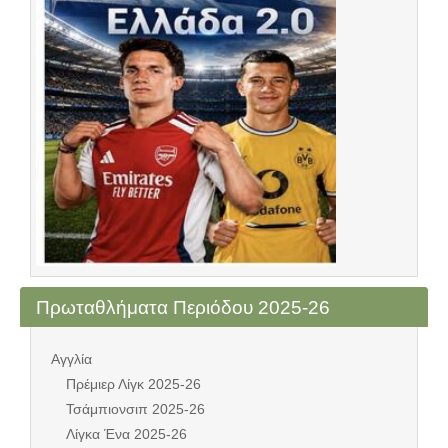
Πρωταθλήματα Περιόδου 2025-26
Αγγλία
Πρέμιερ Λίγκ 2025-26
Τσάμπιονσιπ 2025-26
Λίγκα Ένα 2025-26