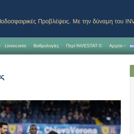
οδοσφαιρικές Προβλέψεις. Με την δύναμη του I
Livescores
Βαθμολογίες
Περί INVESTAT ©
Αρχείο
ις