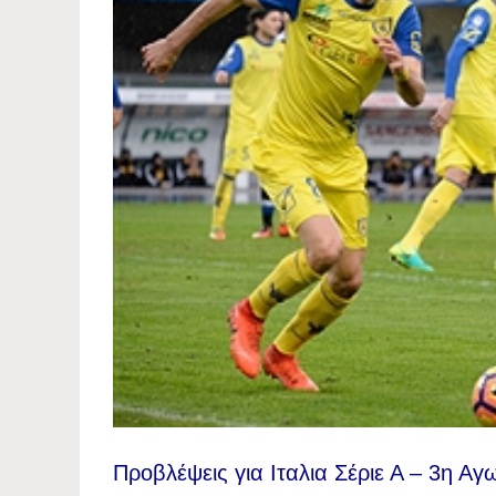
Προβλέψεις για Ιταλια Σέριε Α – 3η Αγ