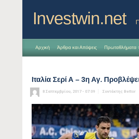
Investwin.net
Π
Αρχική
Άρθρα και Απόψεις
Πρωταθλήματα
Ιταλία Σερί Α – 3η Αγ. Προβλέψε
8 Σεπτεμβρίου, 2017 - 07:09
Συντάκτης
Bettor