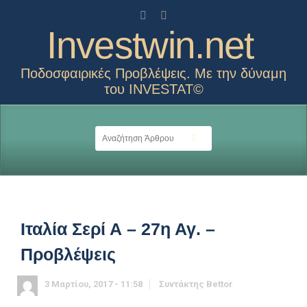
Investwin.net
Ποδοσφαιρικές Προβλέψεις. Με την δύναμη
του INVESTAT©
Ιταλία Σερί Α – 27η Αγ. –
Προβλέψεις
3 Μαρτίου, 2017 - 11:58
Συντάκτης
Bettor