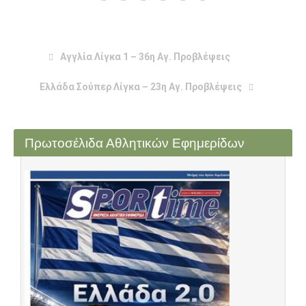
Αγγλία Λίγκα 1 – 36η Αγ. Προβλέψεις
Ελλάδα Σούπερ Λίγκα – 23η Αγ. Προβλέψεις
Πρωτοσέλιδα Αθλητικών Εφημερίδων