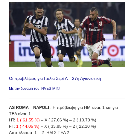
Οι προβλέψεις για Ιταλία Σερί A – 27η Αγωνιστική
Με την δύναμη του INVESTAT©
AS ROMA – NAPOLI
: Η πρόβλεψη για HΜ είναι: 1 και για
ΤΕΛ είναι: 1
HT:
1 ( 61.55 %)
– X ( 27.66 %) – 2 ( 10.79 %)
FT:
1 ( 44.05 %)
– X ( 33.85 %) – 2 ( 22.10 %)
Αποτέλεσμα: 1 – 2, ΗΜ 2 ΤΕΛ 2