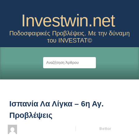
Investwin.net
Ποδοσφαιρικές Προβλέψεις. Με την δύναμη
του INVESTAT©
Ισπανία Λα Λίγκα – 6η Αγ.
Προβλέψεις
22 Σεπτεμβρίου, 2017 - 10:09
Συντάκτης
Bettor