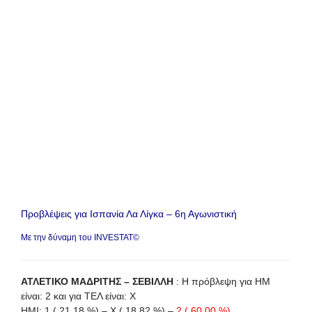
Προβλέψεις για Ισπανία Λα Λίγκα – 6η Αγωνιστική
Με την δύναμη του INVESTAT©
ΑΤΛΕΤΙΚΟ ΜΑΔΡΙΤΗΣ – ΣΕΒΙΛΛΗ
: Η πρόβλεψη για HΜ
είναι: 2 και για ΤΕΛ είναι: X
ΗΜΙ: 1 ( 21.18 %) – X ( 18.82 %) –
2 ( 60.00 %)