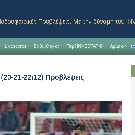
οδοσφαιρικές Προβλέψεις. Με την δύναμη του I
Livescores
Βαθμολογίες
Περί INVESTAT ©
Αρχείο
 (20-21-22/12) Προβλέψεις