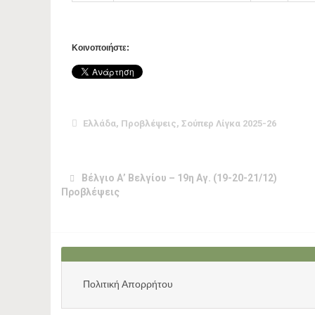
Κοινοποιήστε:
Ελλάδα
,
Προβλέψεις
,
Σούπερ Λίγκα 2025-26
Βέλγιο Α’ Βελγίου – 19η Αγ. (19-20-21/12)
Προβλέψεις
Πολιτική Απορρήτου