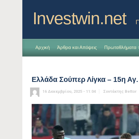
Investwin.net
Π
Αρχική
Άρθρα και Απόψεις
Πρωταθλήματα
Ελλάδα Σούπερ Λίγκα – 15η Αγ.
16 Δεκεμβρίου, 2025 - 11:04
Συντάκτης
Bettor