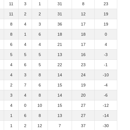
11
3
1
31
8
23
11
2
2
31
12
19
8
4
3
36
17
19
8
1
6
18
18
0
6
4
4
21
17
4
5
5
5
13
16
-3
4
6
5
22
23
-1
4
3
8
14
24
-10
2
7
6
15
19
-4
3
4
8
14
20
-6
4
0
10
15
27
-12
1
6
8
13
27
-14
1
2
12
7
37
-30