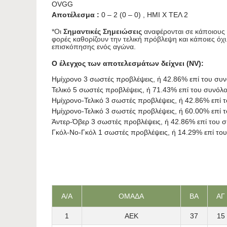
OVGG
Αποτέλεσμα :
0 – 2 (0 – 0) , ΗΜΙ X ΤΕΛ 2
*Οι
Σημαντικές Σημειώσεις
αναφέρονται σε κάποιους ε
φορές καθορίζουν την τελική πρόβλεψη και κάποιες όχι
επισκόπησης ενός αγώνα.
Ο έλεγχος των αποτελεσμάτων δείχνει (NV):
Ημίχρονο 3 σωστές προβλέψεις, ή 42.86% επί του συ
Τελικό 5 σωστές προβλέψεις, ή 71.43% επί του συνόλ
Ημίχρονο-Τελικό 3 σωστές προβλέψεις, ή 42.86% επί 
Ημίχρονο-Τελικό 3 σωστές προβλέψεις, ή 60.00% επί
Άντερ-Όβερ 3 σωστές προβλέψεις, ή 42.86% επί του 
Γκόλ-Νο-Γκόλ 1 σωστές προβλέψεις, ή 14.29% επί το
Α/Α
ΟΜΑΔΑ
ΒΑ
ΑΓ
1
ΑΕΚ
37
15