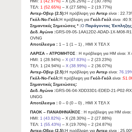
ΗΜΙ:
1 (42.97%)
– X (26.25%) – 2 (30.78%)
ΤΕΛ:
1 (52.65%)
– X (27.58%) – 2 (19.77%)
Αντερ-Οβερ (2.5):
Η πρόβλεψη για
Αντερ
είναι : 22.73
Γκόλ-Νο-Γκόλ:
Η πρόβλεψη για
Γκόλ-Γκόλ
είναι :40.
Σημαντικές Σημειώσεις * :
Ο
Παράγοντας Έκπληξης
Δεδ. Αγώνα :
GRS-09-05-1AA12D2-ADAD-1X-M08-R1
OVNG
Αποτέλεσμα :
1 – 1 (1 – 1) , ΗΜΙ X ΤΕΛ X
ΛΑΡΙΣΑ – ΑΤΡΟΜΗΤΟΣ
: Η πρόβλεψη για HΜ είναι: X κ
ΗΜΙ: 1 (28.94%) –
X (47.83%)
– 2 (23.23%)
ΤΕΛ: 1 (24.94%) –
X (38.99%)
– 2 (36.07%)
Αντερ-Οβερ (2.5):
Η πρόβλεψη για
Αντερ
είναι:
76.19
Γκόλ-Νο-Γκόλ:
Η πρόβλεψη για
Γκόλ-Γκόλ
είναι :
51.
Σημαντικές Σημειώσεις:
Δεδ. Αγώνα :
GRS-06-04-XDD33D1-EDED-21-P02-RX
UNGG
Αποτέλεσμα :
0 – 0 (0 – 0) , ΗΜΙ X ΤΕΛ X
ΠΑΟΚ – ΠΑΝΑΘΗΝΑΪΚΟΣ
: Η πρόβλεψη για HΜ είναι: 
ΗΜΙ:
1 (43.82%)
– X (28.30%) – 2 (27.88%)
ΤΕΛ:
1 (55.43%)
– X (19.70%) – 2 (24.87%)
Αντερ-Οβερ (2.5):
Η πρόβλεψη για
Αντερ
είναι : 25.00