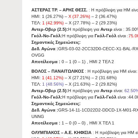
ΑΣΤΕΡΑΣ ΤΡ. – ΑΡΗΣ ΘΕΣΣ.
: Η πρόβλεψη για HΜ είναι
ΗΜΙ: 1 (26.27%) –
X (37.26%)
– 2 (36.47%)
ΤΕΛ:
1 (42.99%)
– X (27.78%) – 2 (29.23%)
Αντερ-Οβερ (2.5):
Η πρόβλεψη για
Αντερ
είναι : 35.00
Γκόλ-Νο-Γκόλ:
Η πρόβλεψη για
Γκόλ-Γκόλ
είναι :
75.
Σημαντικές Σημειώσεις:
Δεδ. Αγώνα :
GRS-03-02-2CC32D0-CECC-X1-BAL-RX
OVGG
Αποτέλεσμα :
0 – 1 (0 – 1) , ΗΜΙ 2 ΤΕΛ 2
ΒΟΛΟΣ – ΠΑΝΑΙΤΩΛΙΚΟΣ
: Η πρόβλεψη για HΜ είναι: 
ΗΜΙ:
1 (41.12%)
– X (27.21%) – 2 (31.68%)
ΤΕΛ:
1 (48.56%)
– X (21.63%) – 2 (29.82%)
Αντερ-Οβερ (2.5):
Η πρόβλεψη για
Αντερ
είναι:
62.50
Γκόλ-Νο-Γκόλ:
Η πρόβλεψη για
Γκόλ-Γκόλ
είναι :44.
Σημαντικές Σημειώσεις:
Δεδ. Αγώνα :
GRS-14-11-1CD22D2-DDCD-1X-M01-RX
UNNG
Αποτέλεσμα :
1 – 0 (0 – 0) , ΗΜΙ X ΤΕΛ 1
ΟΛΥΜΠΙΑΚΟΣ – Α.Ε. ΚΗΦΙΣΙΑ
: Η πρόβλεψη για HΜ είν