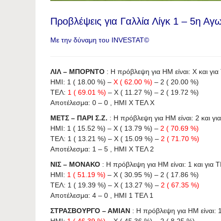
Προβλέψεις για Γαλλία Λίγκ 1 – 5η Αγω
Με την δύναμη του INVESTAT©
ΛΙΛ – ΜΠΟΡΝΤΟ
: Η πρόβλεψη για HΜ είναι: X και για 
ΗΜΙ: 1 ( 18.00 %) –
X ( 62.00 %)
– 2 ( 20.00 %)
ΤΕΛ:
1 ( 69.01 %)
– X ( 11.27 %) – 2 ( 19.72 %)
Αποτέλεσμα: 0 – 0 , ΗΜΙ X ΤΕΛ X
ΜΕΤΣ – ΠΑΡΙ Σ.Ζ.
: Η πρόβλεψη για HΜ είναι: 2 και για
ΗΜΙ: 1 ( 15.52 %) – X ( 13.79 %) –
2 ( 70.69 %)
ΤΕΛ: 1 ( 13.21 %) – X ( 15.09 %) –
2 ( 71.70 %)
Αποτέλεσμα: 1 – 5 , ΗΜΙ X ΤΕΛ 2
ΝΙΣ – ΜΟΝΑΚΟ
: Η πρόβλεψη για HΜ είναι: 1 και για Τ
ΗΜΙ:
1 ( 51.19 %)
– X ( 30.95 %) – 2 ( 17.86 %)
ΤΕΛ: 1 ( 19.39 %) – X ( 13.27 %) –
2 ( 67.35 %)
Αποτέλεσμα: 4 – 0 , ΗΜΙ 1 ΤΕΛ 1
ΣΤΡΑΣΒΟΥΡΓΟ – ΑΜΙΑΝ
: Η πρόβλεψη για HΜ είναι: 1 
ΗΜΙ:
1 ( 46.39 %)
– X ( 45.36 %) – 2 ( 8.25 %)