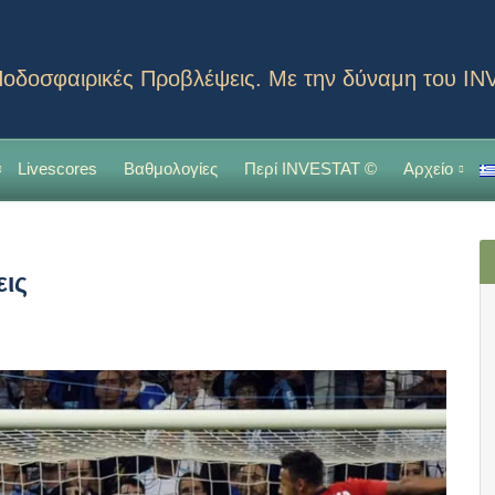
οδοσφαιρικές Προβλέψεις. Με την δύναμη του I
Livescores
Βαθμολογίες
Περί INVESTAT ©
Αρχείο
εις