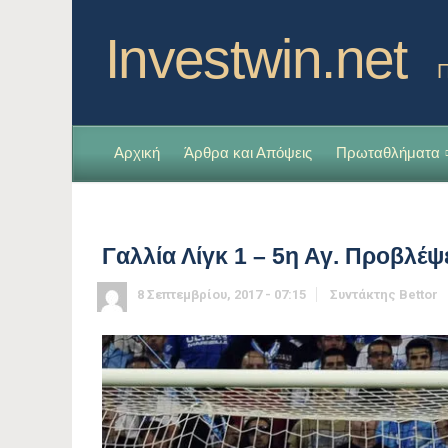
Investwin.net
Π
Αρχική
Άρθρα και Απόψεις
Πρωταθλήματα
Γαλλία Λίγκ 1 – 5η Αγ. Προβλέψ
8 Σεπτεμβρίου, 2017 - 07:15
Συντάκτης
Bettor