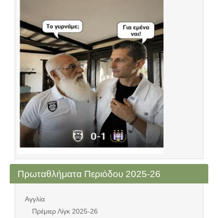
Πρωταθλήματα Περιόδου 2025-26
Αγγλία
Πρέμιερ Λίγκ 2025-26