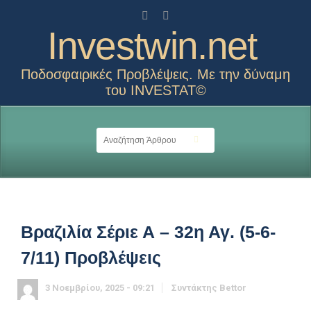
Investwin.net
Ποδοσφαιρικές Προβλέψεις. Με την δύναμη
του INVESTAT©
Βραζιλία Σέριε Α – 32η Αγ. (5-6-
7/11) Προβλέψεις
3 Νοεμβρίου, 2025 - 09:21
Συντάκτης
Bettor