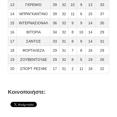
13
ΓΚΡΕΜΙΟ
39
32
10
9
13
33
4
14
ΜΠΡΑΓΚΑΝΤΙΝΟ
39
32
11
6
15
37
5
15
ΙΝΤΕΡΝΑΣΙΟΝΑΛ
36
32
9
9
14
35
4
16
ΒΙΤΌΡΙΑ
34
32
8
10
14
29
4
17
ΣΑΝΤΟΣ
33
31
8
9
14
31
4
18
ΦΟΡΤΑΛΕΖΑ
29
31
7
8
16
29
4
19
ΖΟΥΒΕΝΤΟΥΔΕ
29
32
8
5
19
26
5
20
ΣΠΟΡΤ ΡΕΣΙΦΕ
17
31
2
11
18
22
5
Κοινοποιήστε: