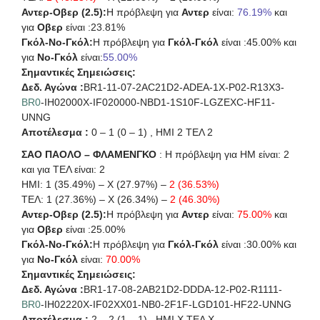
Αντερ-Οβερ (2.5):
Η πρόβλεψη για
Αντερ
είναι:
76.19%
και
για
Οβερ
είναι :23.81%
Γκόλ-Νο-Γκόλ:
Η πρόβλεψη για
Γκόλ-Γκόλ
είναι :45.00% και
για
Νο-Γκόλ
είναι:
55.00%
Σημαντικές Σημειώσεις:
Δεδ. Αγώνα :
BR1-11-07-2AC21D2-ADEA-1X-P02-R13X3-
BR0
-IH02000X-IF020000-NBD1-1S10F-LGZEXC-HF11-
UNNG
Αποτέλεσμα :
0 – 1 (0 – 1) , ΗΜΙ 2 ΤΕΛ 2
ΣΑΟ ΠΑΟΛΟ – ΦΛΑΜΕΝΓΚΟ
: Η πρόβλεψη για HΜ είναι: 2
και για ΤΕΛ είναι: 2
ΗΜΙ: 1 (35.49%) – X (27.97%) –
2 (36.53%)
ΤΕΛ: 1 (27.36%) – X (26.34%) –
2 (46.30%)
Αντερ-Οβερ (2.5):
Η πρόβλεψη για
Αντερ
είναι:
75.00%
και
για
Οβερ
είναι :25.00%
Γκόλ-Νο-Γκόλ:
Η πρόβλεψη για
Γκόλ-Γκόλ
είναι :30.00% και
για
Νο-Γκόλ
είναι:
70.00%
Σημαντικές Σημειώσεις:
Δεδ. Αγώνα :
BR1-17-08-2AB21D2-DDDA-12-P02-R1111-
BR0
-IH02220X-IF02XX01-NB0-2F1F-LGD101-HF22-UNNG
Αποτέλεσμα :
2 – 2 (1 – 1) , ΗΜΙ X ΤΕΛ X