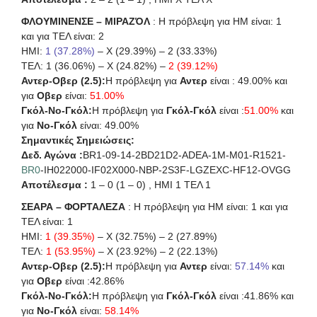
ΦΛΟΥΜΙΝΕΝΣΕ – ΜΙΡΑΖΌΛ
: Η πρόβλεψη για HΜ είναι: 1
και για ΤΕΛ είναι: 2
ΗΜΙ:
1 (37.28%)
– X (29.39%) – 2 (33.33%)
ΤΕΛ: 1 (36.06%) – X (24.82%) –
2 (39.12%)
Αντερ-Οβερ (2.5):
Η πρόβλεψη για
Αντερ
είναι : 49.00% και
για
Οβερ
είναι:
51.00%
Γκόλ-Νο-Γκόλ:
Η πρόβλεψη για
Γκόλ-Γκόλ
είναι :
51.00%
και
για
Νο-Γκόλ
είναι: 49.00%
Σημαντικές Σημειώσεις:
Δεδ. Αγώνα :
BR1-09-14-2BD21D2-ADEA-1M-M01-R1521-
BR0
-IH022000-IF02X000-NBP-2S3F-LGZEXC-HF12-OVGG
Αποτέλεσμα :
1 – 0 (1 – 0) , ΗΜΙ 1 ΤΕΛ 1
ΣΕΑΡΑ – ΦΟΡΤΑΛΕΖΑ
: Η πρόβλεψη για HΜ είναι: 1 και για
ΤΕΛ είναι: 1
ΗΜΙ:
1 (39.35%)
– X (32.75%) – 2 (27.89%)
ΤΕΛ:
1 (53.95%)
– X (23.92%) – 2 (22.13%)
Αντερ-Οβερ (2.5):
Η πρόβλεψη για
Αντερ
είναι:
57.14%
και
για
Οβερ
είναι :42.86%
Γκόλ-Νο-Γκόλ:
Η πρόβλεψη για
Γκόλ-Γκόλ
είναι :41.86% και
για
Νο-Γκόλ
είναι:
58.14%