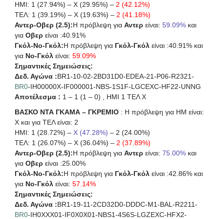
ΗΜΙ: 1 (27.94%) – X (29.95%) –
2 (42.12%)
ΤΕΛ: 1 (39.19%) – X (19.63%) –
2 (41.18%)
Αντερ-Οβερ (2.5):
Η πρόβλεψη για
Αντερ
είναι:
59.09%
και
για
Οβερ
είναι :40.91%
Γκόλ-Νο-Γκόλ:
Η πρόβλεψη για
Γκόλ-Γκόλ
είναι :40.91% και
για
Νο-Γκόλ
είναι:
59.09%
Σημαντικές Σημειώσεις:
Δεδ. Αγώνα :
BR1-10-02-2BD31D0-EDEA-21-P06-R2321-
BR0
-IH00000X-IF000001-NBS-1S1F-LGCEXC-HF22-UNNG
Αποτέλεσμα :
1 – 1 (1 – 0) , ΗΜΙ 1 ΤΕΛ X
ΒΑΣΚΟ ΝΤΑ ΓΚΑΜΑ – ΓΚΡΕΜΙΟ
: Η πρόβλεψη για HΜ είναι:
X και για ΤΕΛ είναι: 2
ΗΜΙ: 1 (28.72%) –
X (47.28%)
– 2 (24.00%)
ΤΕΛ: 1 (26.07%) – X (36.04%) –
2 (37.89%)
Αντερ-Οβερ (2.5):
Η πρόβλεψη για
Αντερ
είναι:
75.00%
και
για
Οβερ
είναι :25.00%
Γκόλ-Νο-Γκόλ:
Η πρόβλεψη για
Γκόλ-Γκόλ
είναι :42.86% και
για
Νο-Γκόλ
είναι:
57.14%
Σημαντικές Σημειώσεις:
Δεδ. Αγώνα :
BR1-19-11-2CD32D0-DDDC-M1-BAL-R2211-
BR0
-IH0XXX01-IF0X0X01-NBS1-4S6S-LGZEXC-HFX2-