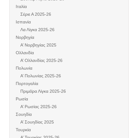
Ιταλία
Σέριε Α 2025-26
Ισπανία
Λα Λίγκα 2025-26
Νορβηγία
Α’ Νορβηγίας 2025
Ολλανδία
Α’ Ολλανδίας 2025-26
Πολωνία
Α’ Πολωνίας 2025-26
Πορτογαλία
Πριμέϊρα Λίγκα 2025-26
Ρωσία
Α’ Ρωσίας 2025-26
Σουηδία
Α’ Σουηδίας 2025
Τουρκία
Α’ Τουρκίας 2025-26