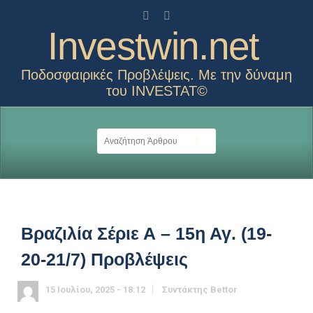
Investwin.net
Ποδοσφαιρικές Προβλέψεις. Με την δύναμη
του INVESTAT©
Βραζιλία Σέριε Α – 15η Αγ. (19-
20-21/7) Προβλέψεις
15 Ιουλίου, 2025 - 18:12
Συντάκτης
Bettor