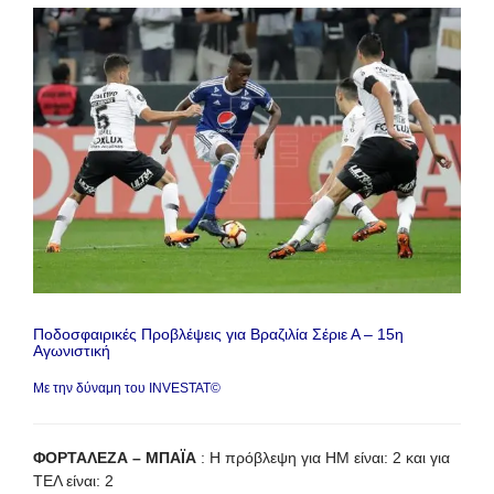
Ποδοσφαιρικές Προβλέψεις για Βραζιλία Σέριε Α – 15η
Αγωνιστική
Με την δύναμη του INVESTAT©
ΦΟΡΤΑΛΕΖΑ – ΜΠΑΪΑ
: Η πρόβλεψη για HΜ είναι: 2 και για
ΤΕΛ είναι: 2