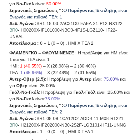
για
Νο-Γκόλ
είναι:
50.00%
Σημαντικές Σημειώσεις * :
Ο
Παράγοντας Έκπληξης
είναι
Ενεργός για πιθανό ΤΕΛ: 1
Δεδ. Αγώνα :
BR1-18-03-2AC31D0-EAEA-21-P12-RX122-
BR0
-IH00200X-IF101000-NBO9-4F1S-LGZ110-HF22-
UNBAL
Αποτέλεσμα :
0 – 1 (0 – 0) , ΗΜΙ X ΤΕΛ 2
ΦΛΑΜΕΝΓΚΟ – ΦΛΟΥΜΙΝΕΝΣΕ
: Η πρόβλεψη για HΜ είναι:
1 και για ΤΕΛ είναι: 1
ΗΜΙ:
1 (40.55%)
– X (28.98%) – 2 (30.46%)
ΤΕΛ:
1 (45.96%)
– X (22.48%) – 2 (31.55%)
Αντερ-Οβερ (2.5):
Η πρόβλεψη για
Αντερ
είναι:
75.00%
και
για
Οβερ
είναι :25.00%
Γκόλ-Νο-Γκόλ:
Η πρόβλεψη για
Γκόλ-Γκόλ
είναι :25.00% και
για
Νο-Γκόλ
είναι:
75.00%
Σημαντικές Σημειώσεις * :
Ο
Παράγοντας Έκπληξης
είναι
Ενεργός για πιθανό ΤΕΛ: 2
Δεδ. Αγώνα :
BR1-08-09-1CA12D2-ADDB-11-M08-R1221-
BR0
-IH21200X-IF202000-NB0-2S2F-LGB101-HF11-UNNG
Αποτέλεσμα :
1 – 0 (0 – 0) , ΗΜΙ X ΤΕΛ 1