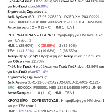
Γκόλ-Νο-Γκόλ:
Η πρόβλεψη για
Γκόλ-Γκόλ
είναι :44.00% και
για
Νο-Γκόλ
είναι:
56.00%
Σημαντικές Σημειώσεις:
Δεδ. Αγώνα :
BR1-17-06-2CB32D1-DCED-XM-P03-R2221-
BR0
-IH0X000X-IF010001-NBJ2-2F1S-LGZ101-HFX2-UNNG
Αποτέλεσμα :
2 – 0 (2 – 0) , ΗΜΙ 1 ΤΕΛ 1
ΙΝΤΕΡΝΑΣΙΟΝΑΛ – ΣΕΑΡΑ
: Η πρόβλεψη για HΜ είναι: X και
για ΤΕΛ είναι: 1
ΗΜΙ: 1 (28.60%) –
X (38.89%)
– 2 (32.50%)
ΤΕΛ:
1 (41.82%)
– X (19.63%) – 2 (38.55%)
Αντερ-Οβερ (2.5):
Η πρόβλεψη για
Αντερ
είναι:
77.27%
και
για
Οβερ
είναι :22.73%
Γκόλ-Νο-Γκόλ:
Η πρόβλεψη για
Γκόλ-Γκόλ
είναι :42.86% και
για
Νο-Γκόλ
είναι:
57.14%
Σημαντικές Σημειώσεις:
Δεδ. Αγώνα :
BR1-12-05-2CA22D2-DDED-11-M02-R1121-
BR0
-IH0X000X-IF000001-NB0-1S2S-LGE000-HFX1-UNNG
Αποτέλεσμα :
1 – 0 (1 – 0) , ΗΜΙ 1 ΤΕΛ 1
ΚΡΟΥΖΕΪΡΟ – ΖΟΥΒΕΝΤΟΥΔΕ
: Η πρόβλεψη για HΜ είναι: 1
και για ΤΕΛ είναι: 1
ΗΜΙ:
1 (39.50%)
– X (28.62%) – 2 (31.88%)