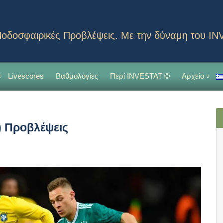
οδοσφαιρικές Προβλέψεις. Με την δύναμη του I
Livescores
Βαθμολογίες
Περί INVESTAT ©
Αρχείο
7) Προβλέψεις