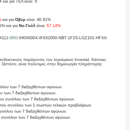
 και για ΤΕΛ είναι: X
%
και για
Οβερ
είναι :40.91%
86% και για
Νο-Γκόλ
είναι:
57.14%
X112-
BR0
-IH0X000X-IF0X2000-NBT-1F2S-LGZ101-HFXX-
νδεικτικούς παράγοντες του λογισμικού Investat. Κάποιες
. Ωστόσο, είναι πολύτιμες στην δημιουργία πληρέστερης
νόλου των 7 διεξαχθέντων αγώνων.
ου των 7 διεξαχθέντων αγώνων.
του συνόλου των 7 διεξαχθέντων αγώνων.
ί του συνόλου των 1 σωστών τελικών προβλέψεων.
συνόλου των 7 διεξαχθέντων αγώνων.
υ συνόλου των 7 διεξαχθέντων αγώνων.