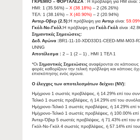
ΓΚΡΕΜΙΟ – ΦΟΡΤΑΛΕΖΑ
: Η πρόβλεψη για HΜ είναι: X
ΗΜΙ: 1 (35.56%) –
X (38.18%)
– 2 (26.26%)
ΤΕΛ: 1 (38.16%) –
X (40.90%)
– 2 (20.94%)
Αντερ-Οβερ (2.5):
Η πρόβλεψη για
Αντερ
είναι:
59.09
Γκόλ-Νο-Γκόλ:
Η πρόβλεψη για
Γκόλ-Γκόλ
είναι :42.
Σημαντικές Σημειώσεις:
Δεδ. Αγώνα :
BR1-11-10-XDD33D1-CEED-MM-M03-R
UNNG
Αποτέλεσμα :
2 – 1 (2 – 1) , ΗΜΙ 1 ΤΕΛ 1
*Οι
Σημαντικές Σημειώσεις
αναφέρονται σε κάποιους ε
φορές καθορίζουν την τελική πρόβλεψη και κάποιες όχι
επισκόπησης ενός αγώνα.
Ο έλεγχος των αποτελεσμάτων δείχνει (NV):
Ημίχρονο 1 σωστές προβλέψεις, ή 14.29% επί του συ
Τελικό 1 σωστές προβλέψεις, ή 14.29% επί του συνόλ
Ημίχρονο-Τελικό 1 σωστές προβλέψεις, ή 14.29% επί 
Ημίχρονο-Τελικό 1 σωστές προβλέψεις, ή 100.00% επ
Άντερ-Όβερ 5 σωστές προβλέψεις, ή 71.43% επί του 
Γκόλ-Νο-Γκόλ 4 σωστές προβλέψεις, ή 57.14% επί το