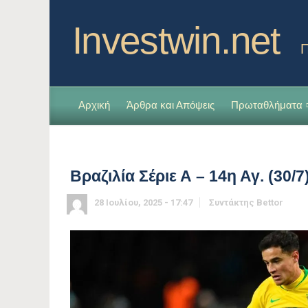
Investwin.net
Π
Αρχική
Άρθρα και Απόψεις
Πρωταθλήματα
Βραζιλία Σέριε Α – 14η Αγ. (30/
28 Ιουλίου, 2025 - 17:47
Συντάκτης
Bettor