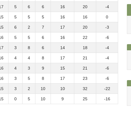
17
5
6
6
16
20
-4
15
5
5
5
16
16
0
15
6
2
7
17
20
-3
16
5
5
6
16
22
-6
17
3
8
6
14
18
-4
16
4
4
8
17
21
-4
16
4
3
9
15
21
-6
16
3
5
8
17
23
-6
15
3
2
10
10
32
-22
15
0
5
10
9
25
-16