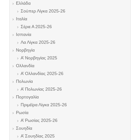
Ελλάδα
Σούπερ Λίγκα 2025-26
Ιταλία
Σέριε Α 2025-26
Ισπανία
Λα Λίγκα 2025-26
Νορβηγία
Α’ Νορβηγίας 2025
Ολλανδία
Α’ Ολλανδίας 2025-26
Πολωνία
Α’ Πολωνίας 2025-26
Πορτογαλία
Πριμέϊρα Λίγκα 2025-26
Ρωσία
Α’ Ρωσίας 2025-26
Σουηδία
Α’ Σουηδίας 2025