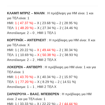
ΚΛΑΜΠ ΜΠΡΙΖ – ΜΑΛΙΝ
: Η πρόβλεψη για HΜ είναι: 1 και
για ΤΕΛ είναι: 1
ΗΜΙ:
1 ( 47.37 %)
– X ( 23.68 %) – 2 ( 28.95 %)
ΤΕΛ:
1 ( 48.20 %)
– X ( 27.34 %) – 2 ( 24.46 %)
Αποτέλεσμα: 2 – 0 , ΗΜΙ 1 ΤΕΛ 1
ΚΟΡΤΡΑΪΚ – ΑΝΤΕΡΛΕΧΤ
: Η πρόβλεψη για HΜ είναι: X και
για ΤΕΛ είναι: X
ΗΜΙ: 1 ( 20.22 %) –
X ( 49.44 %)
– 2 ( 30.34 %)
ΤΕΛ: 1 ( 10.69 %) –
X ( 50.38 %)
– 2 ( 38.93 %)
Αποτέλεσμα: 2 – 2 , ΗΜΙ 2 ΤΕΛ X
ΛΟΚΕΡΕΝ – ΑΝΤΒΕΡΠ
: Η πρόβλεψη για HΜ είναι: 1 και για
ΤΕΛ είναι: 1
ΗΜΙ:
1 ( 43.70 %)
– X ( 40.34 %) – 2 ( 15.97 %)
ΤΕΛ:
1 ( 77.20 %)
– X ( 8.29 %) – 2 ( 14.51 %)
Αποτέλεσμα: 1 – 1 , ΗΜΙ 2 ΤΕΛ X
ΣΑΡΛΕΡΟΥΑ – ΒΑΑΣ. ΜΠΕΒΕΡΕΝ
: Η πρόβλεψη για HΜ
είναι: 2 και για ΤΕΛ είναι: 1
ΗΜΙ: 1 ( 33.33 %) – X ( 22.22 %) –
2 ( 44.44 %)