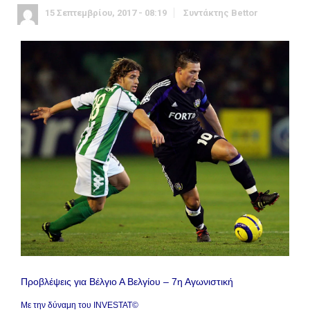
15 Σεπτεμβρίου, 2017 - 08:19
Συντάκτης
Bettor
Προβλέψεις για Βέλγιο Α Βελγίου – 7η Αγωνιστική
Με την δύναμη του INVESTAT©