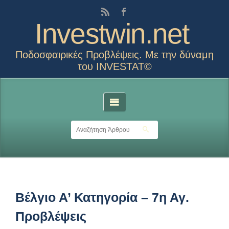
Investwin.net
Ποδοσφαιρικές Προβλέψεις. Με την δύναμη
του INVESTAT©
Βέλγιο Α’ Κατηγορία – 7η Αγ.
Προβλέψεις