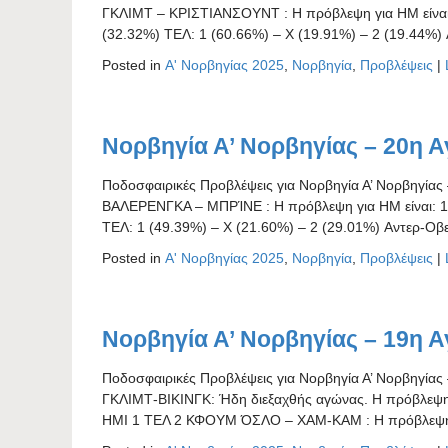
ΓΚΛΙΜΤ – ΚΡΙΣΤΙΑΝΣΟΥΝΤ : Η πρόβλεψη για HΜ είναι: 1
(32.32%) ΤΕΛ: 1 (60.66%) – X (19.91%) – 2 (19.44%) 
Posted in
Α' Νορβηγίας 2025
,
Νορβηγία
,
Προβλέψεις
|
Νορβηγία Α’ Νορβηγίας – 20η Αγ
Ποδοσφαιρικές Προβλέψεις για Νορβηγία Α’ Νορβηγία
ΒΑΛΕΡΕΝΓΚΑ – ΜΠΡΊΝΕ : Η πρόβλεψη για HΜ είναι: 1 κα
ΤΕΛ: 1 (49.39%) – X (21.60%) – 2 (29.01%) Αντερ-Οβερ
Posted in
Α' Νορβηγίας 2025
,
Νορβηγία
,
Προβλέψεις
|
Νορβηγία Α’ Νορβηγίας – 19η Αγ
Ποδοσφαιρικές Προβλέψεις για Νορβηγία Α’ Νορβηγί
ΓΚΛΙΜΤ-ΒΙΚΙΝΓΚ: Ήδη διεξαχθής αγώνας. Η πρόβλεψη γι
ΗΜΙ 1 ΤΕΛ 2 ΚΦΟΥΜ ΌΣΛΟ – ΧΑΜ-ΚΑΜ : Η πρόβλεψη γι