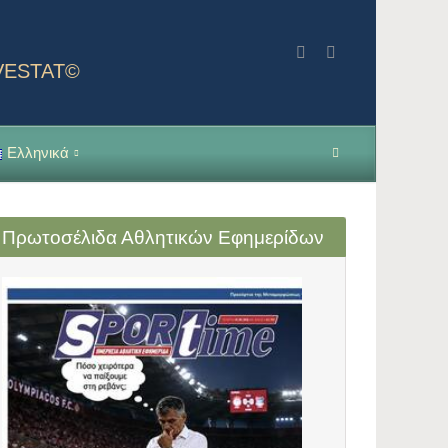
NVESTAT©
Ελληνικά
Πρωτοσέλιδα Αθλητικών Εφημερίδων