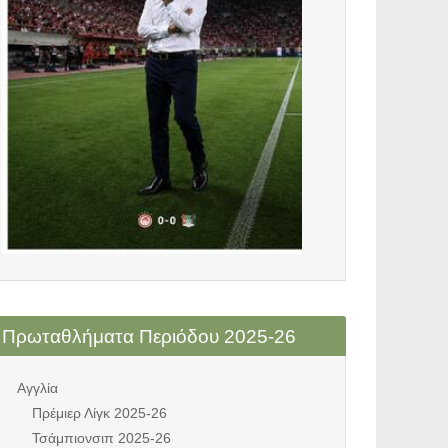
Πρωταθλήματα Περιόδου 2025-26
Αγγλία
Πρέμιερ Λίγκ 2025-26
Τσάμπιονσιπ 2025-26