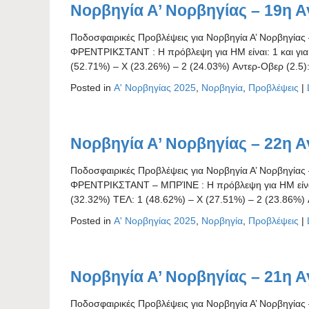
Νορβηγία Α’ Νορβηγίας – 19η Αγ
Ποδοσφαιρικές Προβλέψεις για Νορβηγία Α’ Νορβηγία
ΦΡΕΝΤΡΙΚΣΤΑΝΤ : Η πρόβλεψη για HΜ είναι: 1 και για 
(52.71%) – X (23.26%) – 2 (24.03%) Αντερ-Οβερ (2.5):
Posted in
Α' Νορβηγίας 2025
,
Νορβηγία
,
Προβλέψεις
|
Νορβηγία Α’ Νορβηγίας – 22η Αγ
Ποδοσφαιρικές Προβλέψεις για Νορβηγία Α’ Νορβηγία
ΦΡΕΝΤΡΙΚΣΤΑΝΤ – ΜΠΡΊΝΕ : Η πρόβλεψη για HΜ είναι: 1
(32.32%) ΤΕΛ: 1 (48.62%) – X (27.51%) – 2 (23.86%) 
Posted in
Α' Νορβηγίας 2025
,
Νορβηγία
,
Προβλέψεις
|
Νορβηγία Α’ Νορβηγίας – 21η Αγ
Ποδοσφαιρικές Προβλέψεις για Νορβηγία Α’ Νορβηγί