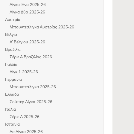
Λίγκα Ένα 2025-26
Λίγκα Δύο 2025-26
Αυστρία
Μπουντεσλίγκα Αυστρίας 2025-26
Βέλγιο
Α’ Βελγίου 2025-26
Βραζιλία
Σέριε Α Βραζιλίας 2026
Γαλλία
Λίγκ 1 2025-26
Γερμανία
Μπουντεσλίγκα 2025-26
Ελλάδα
Σούπερ Λίγκα 2025-26
Ιταλία
Σέριε Α 2025-26
Ισπανία
Λα Λίγκα 2025-26