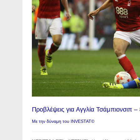
Προβλέψεις για Αγγλία Τσάμπιονσιπ – 
Με την δύναμη του INVESTAT©