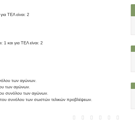
για ΤΕΛ είναι: 2
 1 και για ΤΕΛ είναι: 2
υνόλου των αγώνων.
λου των αγώνων.
 του συνόλου των αγώνων.
πί του συνόλου των σωστών τελικών προβλέψεων.