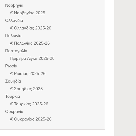
Νορβηγία
Α’ Νορβηγίας 2025
Ολλανδία
Α’ Ολλανδίας 2025-26
Πολωνία
Α’ Πολωνίας 2025-26
Πορτογαλία
Πριμέϊρα Λίγκα 2025-26
Ρωσία
Α’ Ρωσίας 2025-26
Σουηδία
Α’ Σουηδίας 2025
Τουρκία
Α’ Τουρκίας 2025-26
Ουκρανία
Α’ Ουκρανίας 2025-26