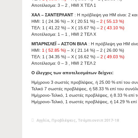
Αποτέλεσμα: 3 – 2 , ΗΜΙ X ΤΕΛ 1
ΧΑΛ – ΣΑΝΤΕΡΛΑΝΤ
: Η πρόβλεψη για HΜ είναι: 2 και 
ΗΜΙ: 1 ( 24.36 %) – X ( 20.51 %) –
2 ( 55.13 %)
ΤΕΛ: 1 ( 41.22 %) – X ( 15.67 %) –
2 ( 43.10 %)
Αποτέλεσμα: 1 – 1 , ΗΜΙ 2 ΤΕΛ X
ΜΠΑΡΝΣΛΕΪ – ΑΣΤΟΝ ΒΙΛΑ
: Η πρόβλεψη για HΜ είναι:
ΗΜΙ:
1 ( 52.85 %)
– X ( 21.14 %) – 2 ( 26.00 %)
ΤΕΛ: 1 ( 34.35 %) – X ( 16.62 %) –
2 ( 49.03 %)
Αποτέλεσμα: 0 – 3 , ΗΜΙ 2 ΤΕΛ 2
Ο έλεγχος των αποτελεσμάτων δείχνει:
Ημίχρονο 3 σωστές προβλέψεις, ή 25.00 % επί του σ
Τελικό 7 σωστές προβλέψεις, ή 58.33 % επί του συνό
Ημίχρονο-Τελικό, 1 σωστές προβλέψεις, ή 8.33 % επί
Ημίχρονο-Τελικό, 1 σωστές προβλέψεις, ή 14.29 % ε
Αγγλία
,
Προβλέψεις
,
Τσάμπιονσιπ 2017-18