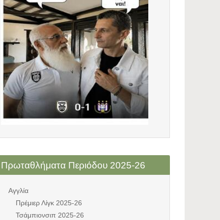
Πρωταθλήματα Περιόδου 2025-26
Αγγλία
Πρέμιερ Λίγκ 2025-26
Τσάμπιονσιπ 2025-26