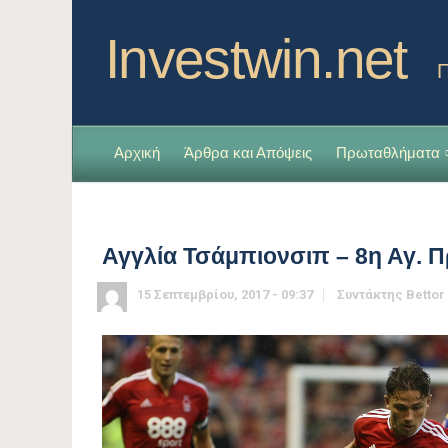
Investwin.net
Π
Αρχική
Άρθρα και Απόψεις
Πρωταθλήματα
Αγγλία Τσάμπιονσιπ – 8η Αγ. 
15 Σεπτεμβρίου, 2017 - 09:37
Συντάκτης
Bettor