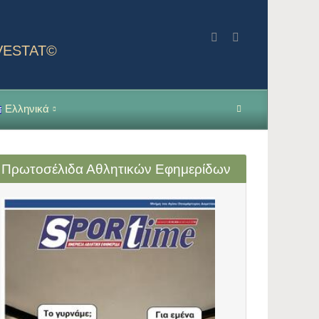
NVESTAT©
Ελληνικά
Πρωτοσέλιδα Αθλητικών Εφημερίδων