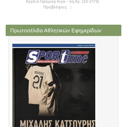
Αγγλία Πρέμιερ Λίγκ – 5η Αγ. (20-21/9)
Προβλέψεις
Πρωτοσέλιδα Αθλητικών Εφημερίδων