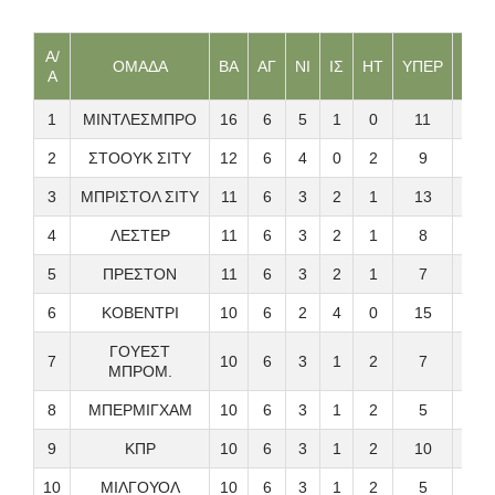
Α/
ΟΜΑΔΑ
ΒΑ
ΑΓ
ΝΙ
ΙΣ
ΗΤ
ΥΠΕΡ
ΚΑΤ
Α
1
ΜΙΝΤΛΕΣΜΠΡΟ
16
6
5
1
0
11
4
2
ΣΤΟΟΥΚ ΣΙΤΥ
12
6
4
0
2
9
4
3
ΜΠΡΙΣΤΟΛ ΣΙΤΥ
11
6
3
2
1
13
7
4
ΛΕΣΤΕΡ
11
6
3
2
1
8
5
5
ΠΡΕΣΤΟΝ
11
6
3
2
1
7
5
6
ΚΟΒΕΝΤΡΙ
10
6
2
4
0
15
7
ΓΟΥΕΣΤ
7
10
6
3
1
2
7
6
ΜΠΡΟΜ.
8
ΜΠΕΡΜΙΓΧΑΜ
10
6
3
1
2
5
5
9
ΚΠΡ
10
6
3
1
2
10
12
10
ΜΙΛΓΟΥΟΛ
10
6
3
1
2
5
7