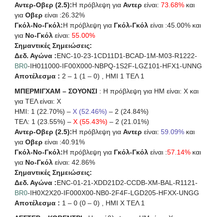
Αντερ-Οβερ (2.5):
Η πρόβλεψη για
Αντερ
είναι:
73.68%
και
για
Οβερ
είναι :26.32%
Γκόλ-Νο-Γκόλ:
Η πρόβλεψη για
Γκόλ-Γκόλ
είναι :45.00% και
για
Νο-Γκόλ
είναι:
55.00%
Σημαντικές Σημειώσεις:
Δεδ. Αγώνα :
ENC-10-23-1CD11D1-BCAD-1M-M03-R1222-
BR0
-IH011000-IF00X000-NBPQ-1S2F-LGZ101-HFX1-UNNG
Αποτέλεσμα :
2 – 1 (1 – 0) , ΗΜΙ 1 ΤΕΛ 1
ΜΠΕΡΜΙΓΧΑΜ – ΣΟΥΟΝΣΙ
: Η πρόβλεψη για HΜ είναι: X και
για ΤΕΛ είναι: X
ΗΜΙ: 1 (22.70%) –
X (52.46%)
– 2 (24.84%)
ΤΕΛ: 1 (23.55%) –
X (55.43%)
– 2 (21.01%)
Αντερ-Οβερ (2.5):
Η πρόβλεψη για
Αντερ
είναι:
59.09%
και
για
Οβερ
είναι :40.91%
Γκόλ-Νο-Γκόλ:
Η πρόβλεψη για
Γκόλ-Γκόλ
είναι :
57.14%
και
για
Νο-Γκόλ
είναι: 42.86%
Σημαντικές Σημειώσεις:
Δεδ. Αγώνα :
ENC-01-21-XDD21D2-CCDB-XM-BAL-R1121-
BR0
-IH0X2X20-IF000X00-NB0-2F4F-LGD205-HFXX-UNGG
Αποτέλεσμα :
1 – 0 (0 – 0) , ΗΜΙ X ΤΕΛ 1