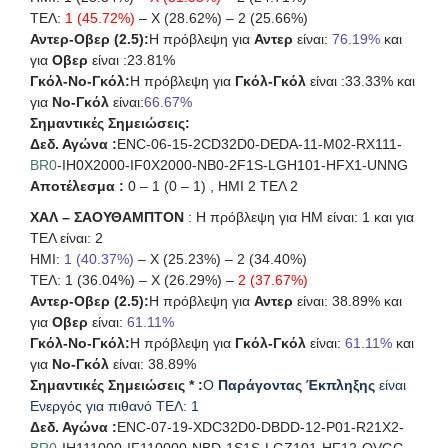
ΤΕΛ:
1 (45.72%)
– X (28.62%) – 2 (25.66%)
Αντερ-Οβερ (2.5):
Η πρόβλεψη για
Αντερ
είναι:
76.19%
και
για
Οβερ
είναι :23.81%
Γκόλ-Νο-Γκόλ:
Η πρόβλεψη για
Γκόλ-Γκόλ
είναι :33.33% και
για
Νο-Γκόλ
είναι:
66.67%
Σημαντικές Σημειώσεις:
Δεδ. Αγώνα :
ENC-06-15-2CD32D0-DEDA-11-M02-RX111-
BR0
-IH0X2000-IF0X2000-NB0-2F1S-LGH101-HFX1-UNNG
Αποτέλεσμα :
0 – 1 (0 – 1) , ΗΜΙ 2 ΤΕΛ 2
ΧΑΛ – ΣΑΟΥΘΑΜΠΤΟΝ
: Η πρόβλεψη για HΜ είναι: 1 και για
ΤΕΛ είναι: 2
ΗΜΙ:
1 (40.37%)
– X (25.23%) – 2 (34.40%)
ΤΕΛ: 1 (36.04%) – X (26.29%) –
2 (37.67%)
Αντερ-Οβερ (2.5):
Η πρόβλεψη για
Αντερ
είναι: 38.89% και
για
Οβερ
είναι:
61.11%
Γκόλ-Νο-Γκόλ:
Η πρόβλεψη για
Γκόλ-Γκόλ
είναι:
61.11%
και
για
Νο-Γκόλ
είναι: 38.89%
Σημαντικές Σημειώσεις * :
Ο
Παράγοντας Έκπληξης
είναι
Ενεργός για πιθανό ΤΕΛ: 1
Δεδ. Αγώνα :
ENC-07-19-XDC32D0-DBDD-12-P01-R21X2-